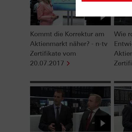
Kommt die Korrektur am
Wie ro
Aktienmarkt näher? - n-tv
Entwi
Zertifikate vom
Aktie
20.07.2017
Zertif