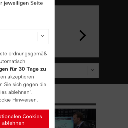
r jeweiligen Seite
n &
ar
enste ordnungsgemäß
automatisch
gen für 30 Tage zu
sen akzeptieren
n Sie sich gegen die
ies ablehnen".
ookie Hinweisen
.
ptionalen Cookies
ablehnen