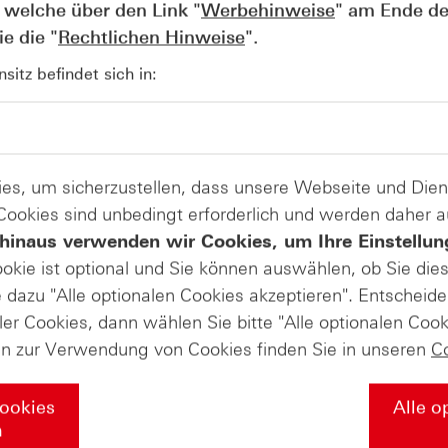
 welche über den Link "
Werbehinweise
" am Ende de
e die "
Rechtlichen Hinweise
".
itz befindet sich in:
AUGUST
Der Blick ins Kleingedruckte: Koste
04
Kündigungen bei Derivaten - Webin
vom 04.08.2026
es, um sicherzustellen, dass unsere Webseite und Di
 Cookies sind unbedingt erforderlich und werden daher 
hinaus verwenden wir Cookies, um Ihre Einstellun
ookie ist optional und Sie können auswählen, ob Sie die
dazu "Alle optionalen Cookies akzeptieren". Entscheide
ler Cookies, dann wählen Sie bitte "Alle optionalen Cook
en zur Verwendung von Cookies finden Sie in unseren
C
Cookies
Alle o
n