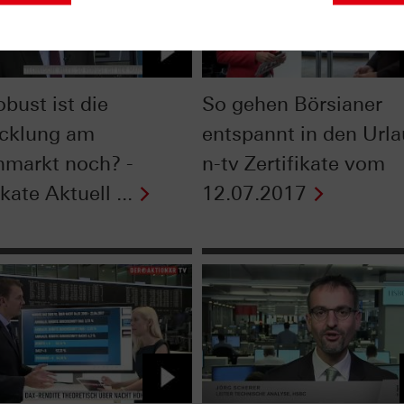
bust ist die
So gehen Börsianer
cklung am
entspannt in den Urla
nmarkt noch? -
n-tv Zertifikate vom
ikate Aktuell ...
12.07.2017