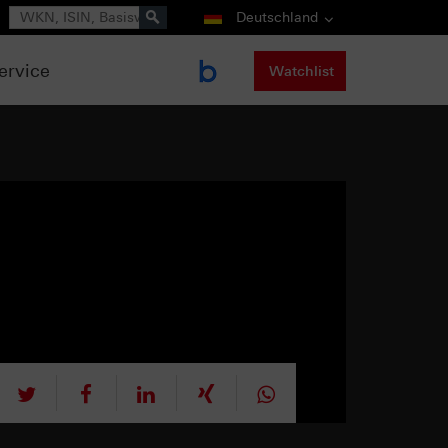
Suche
Deutschland
ervice
Watchlist
tweet
teilen
mitteilen
teilen
teilen