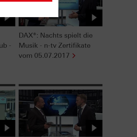
DAX®: Nachts spielt die
ub -
Musik - n-tv Zertifikate
vom 05.07.2017