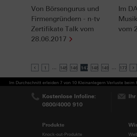
Von Börsengurus und
Im DA
Firmengründern - n-tv
Musik 
Zertifikate Talk vom
vom 2
28.06.2017
...
...
Previous
1
145
146
147
148
149
177
Im Durchschnitt erleiden 7 von 10 Kleinanlegern Verluste beim H
Kostenlose Infoline:
Ihr
0800/4000 910
Produkte
Wi
Knock-out-Produkte
Web