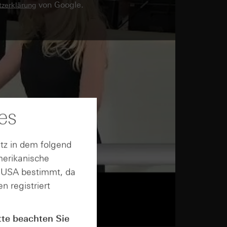
von Google.
zerklärung
es
tz in dem folgend
merikanische
n USA bestimmt, da
n registriert
tte beachten Sie