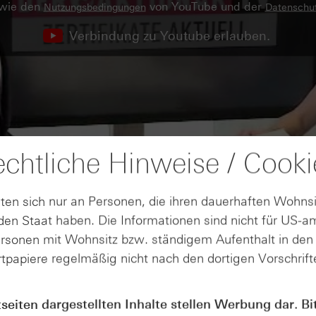
owie den
von YouTube und der
Nutzungsbedingungen
Datenschut
Verbindung zu Youtube erlauben.
chtliche Hinweise / Cooki
ten sich nur an Personen, die ihren dauerhaften Wohnsi
en Staat haben. Die Informationen sind nicht für US-a
ersonen mit Wohnsitz bzw. ständigem Aufenthalt in de
tpapiere regelmäßig nicht nach den dortigen Vorschrifte
tseiten dargestellten Inhalte stellen Werbung dar. Bi