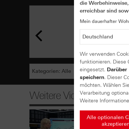
die Werbehinweise,
erreichbar sind sowi
Mein dauerhafter Wohns
Wir verwenden Cooki
funktionieren. Diese
eingesetzt.
Darüber 
speichern
. Dieser C
möchten. Wählen Sie 
Weitere Videos
Verarbeitung optiona
Weitere Information
Alle optionalen 
akzeptiere