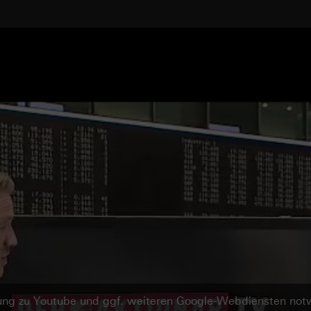
ndung zu Youtube und ggf. weiteren Google-Webdiensten no