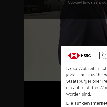
Cookie-Hinweisen
, s
Re
Diese Webseiten rich
jeweils auszuwählend
Staatsbürger oder P
die aufgeführten Wer
worden sind.
Die auf den Interne