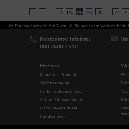
...
...
Previous
1
145
146
147
148
149
177
Im Durchschnitt erleiden 7 von 10 Kleinanlegern Verluste beim H
Kostenlose Infoline:
Ihr
0800/4000 910
Produkte
Wi
Knock-out-Produkte
Web
Optionsscheine
E-B
Faktor-Optionsscheine
Aka
Aktien- / Indexanleihen
Bör
Discount-Zertifikate
Basi
Wer
Handverlesen