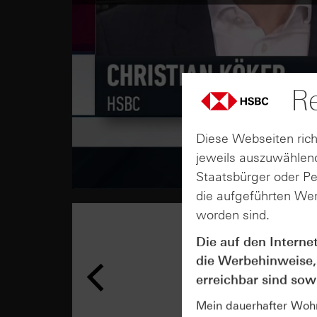
Re
Diese Webseiten rich
jeweils auszuwählend
Staatsbürger oder P
die aufgeführten Wer
worden sind.
Die auf den Interne
die Werbehinweise,
erreichbar sind sowi
Mein dauerhafter Wohns