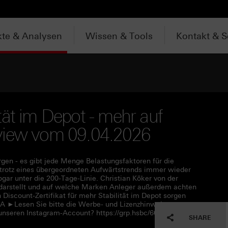
te & Analysen
Wissen & Tools
Kontakt & S
tät im Depot - mehr auf
terview vom 09.04.2026
rgen - es gibt jede Menge Belastungsfaktoren für die
trotz eines übergeordneten Aufwärtstrends immer wieder
gar unter die 200-Tage-Linie. Christian Köker von der
 darstellt und auf welche Marken Anleger außerdem achten
 Discount-Zertifikat für mehr Stabilität im Depot sorgen
A ►Lesen Sie bitte die Werbe- und Lizenzhinweise unter
unseren Instagram-Account? https://grp.hsbc/6050q4HQC
SHARE