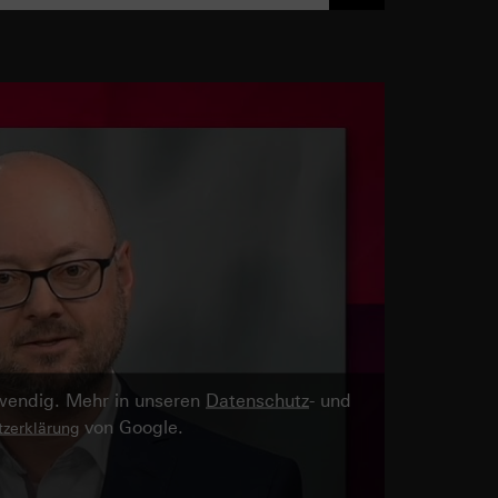
twendig. Mehr in unseren
Datenschutz
- und
von Google.
zerklärung