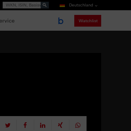
Suche
Deutschland
ervice
Watchlist
tweet
teilen
mitteilen
teilen
teilen