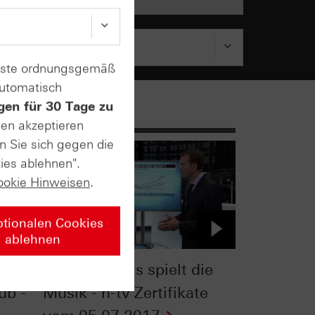
enste ordnungsgemäß
automatisch
gen für 30 Tage zu
sen akzeptieren
n Sie sich gegen die
ies ablehnen".
ookie Hinweisen
.
ptionalen Cookies
ablehnen
DAX®: Nachts spielt die
ub -
Musik - n-tv Zertifikate