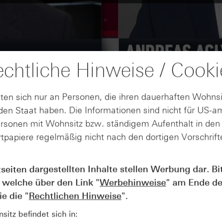
chtliche Hinweise / Cooki
ten sich nur an Personen, die ihren dauerhaften Wohnsi
en Staat haben. Die Informationen sind nicht für US-a
ersonen mit Wohnsitz bzw. ständigem Aufenthalt in de
tpapiere regelmäßig nicht nach den dortigen Vorschrifte
tseiten dargestellten Inhalte stellen Werbung dar. Bi
AUGUST
Der Blick ins Kleingedruckte: Koste
04
 welche über den Link "
Werbehinweise
" am Ende de
Kündigungen bei Derivaten - Webin
e die "
Rechtlichen Hinweise
".
vom 04.08.2026
itz befindet sich in: