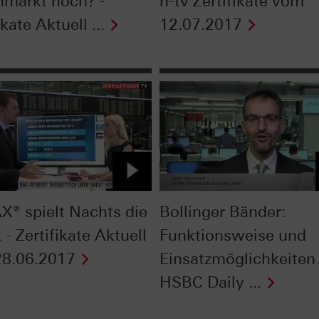
nmarkt noch? -
n-tv Zertifikate vom
ikate Aktuell ...
12.07.2017
X® spielt Nachts die
Bollinger Bänder:
- Zertifikate Aktuell
Funktionsweise und
8.06.2017
Einsatzmöglichkeiten 
HSBC Daily ...