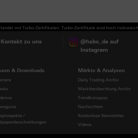
Next
andel mit Turbo-Zertifikaten. Turbo-Zertifikate sind hoch risikoreich
 Kontakt zu uns
@hsbc_de auf
Instagram
ssen & Downloads
Märkte & Analysen
inare
Daily Trading Archiv
ooks
Marktbeobachtung Archiv
demie
Trendkompass
sengurus
Nachrichten
sprospekte /
Kostenlose Newsletter
tpapierbeschreibungen
Videos