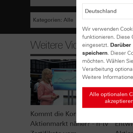
Wir verwenden Cooki
funktionieren. Diese
Weitere Videos
eingesetzt.
Darüber 
speichern
. Dieser C
möchten. Wählen Sie 
Verarbeitung optiona
Weitere Information
Alle optionalen 
akzeptiere
Kommt die Korrektur am
Wie ro
Aktienmarkt näher? - n-tv
Entwi