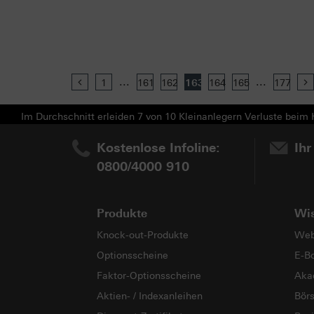
...
...
Previous
1
161
162
163
164
165
177
Im Durchschnitt erleiden 7 von 10 Kleinanlegern Verluste beim H
Kostenlose Infoline:
Ihr
0800/4000 910
Produkte
Wi
Knock-out-Produkte
Web
Optionsscheine
E-B
Faktor-Optionsscheine
Aka
Aktien- / Indexanleihen
Bör