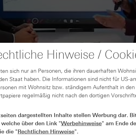
chtliche Hinweise / Cooki
ten sich nur an Personen, die ihren dauerhaften Wohnsi
en Staat haben. Die Informationen sind nicht für US-a
ersonen mit Wohnsitz bzw. ständigem Aufenthalt in de
tpapiere regelmäßig nicht nach den dortigen Vorschrifte
tseiten dargestellten Inhalte stellen Werbung dar. Bi
 welche über den Link "
Werbehinweise
" am Ende de
AUGUST
e die "
Rechtlichen Hinweise
".
Wie lange bleibt der DAX® in