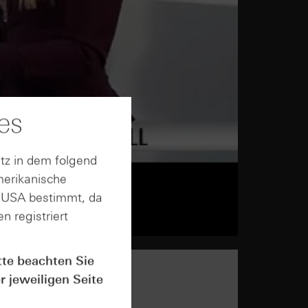
es
tz in dem folgend
merikanische
n USA bestimmt, da
n registriert
tte beachten Sie
r jeweiligen Seite