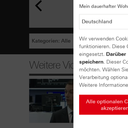
Mein dauerhafter Wohns
Wir verwenden Cooki
funktionieren. Diese
eingesetzt.
Darüber 
speichern
. Dieser C
Weitere Videos
möchten. Wählen Sie 
Verarbeitung optiona
Weitere Information
Alle optionalen 
akzeptiere