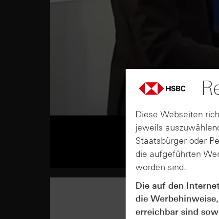
Re
Diese Webseiten rich
jeweils auszuwählend
Staatsbürger oder P
die aufgeführten Wer
worden sind.
Die auf den Interne
die Werbehinweise,
erreichbar sind sowi