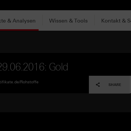
te & Analysen
Wissen & Tools
Kontakt & S
 29.06.2016: Gold
ifikate.de/Rohstoffe
SHARE