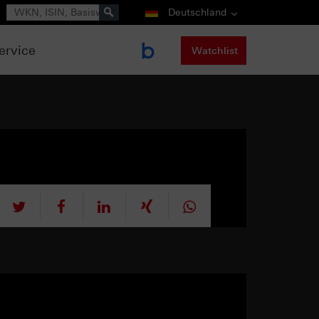
Suche
Deutschland
ervice
Watchlist
tweet
teilen
mitteilen
teilen
teilen