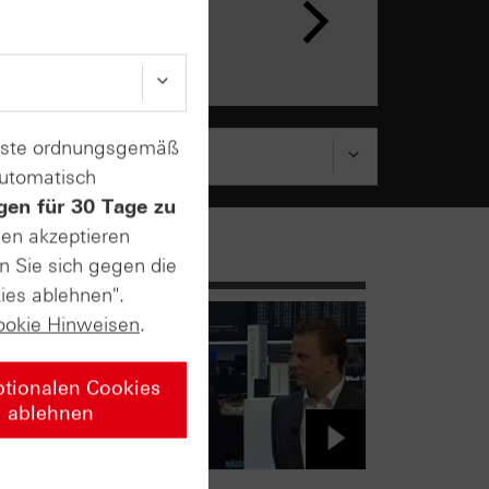
enste ordnungsgemäß
automatisch
gen für 30 Tage zu
sen akzeptieren
n Sie sich gegen die
ies ablehnen".
ookie Hinweisen
.
ptionalen Cookies
ablehnen