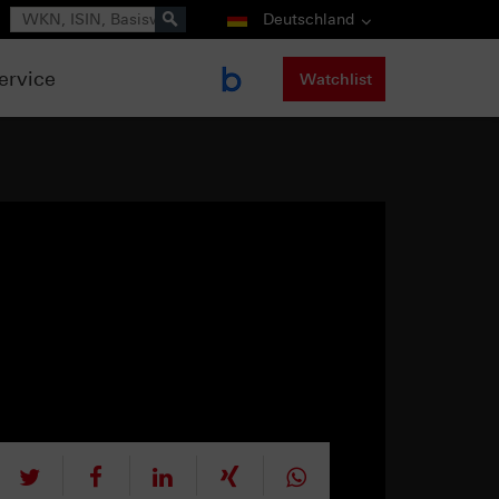
Suche
Deutschland
ervice
Watchlist
tweet
teilen
mitteilen
teilen
teilen