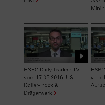
IBM
500®
Minin
HSBC Daily Trading TV
HSBC 
vom 17.05.2016: US-
vom 1
Dollar-Index &
Aurub
Drägerwerk