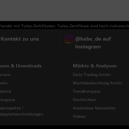
Next
andel mit Turbo-Zertifikaten. Turbo-Zertifikate sind hoch risikoreich
 Kontakt zu uns
@hsbc_de auf
Instagram
ssen & Downloads
Märkte & Analysen
inare
Daily Trading Archiv
ooks
Marktbeobachtung Archiv
demie
Trendkompass
sengurus
Nachrichten
sprospekte /
Kostenlose Newsletter
tpapierbeschreibungen
Videos