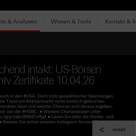
te & Analysen
Wissen & Tools
Kontakt & S
schend intakt: US-Börsen
tv Zertifikate 10.04.26
 auch in den #USA. Doch trotz geopolitischer Spannungen
ete Trend am #Aktienmarkt nicht wirklich gebrochen
nordnen lässt und welche Chancen sich daraus ergeben,
Köker von der #HSBC. ►Weitere Chartanalysen unter
s://grp.hsbc/6054CnRq4 ►Lesen Sie bitte die Werbe- und
f ►Kennen Sie schon unseren Instagram-Account?
SHARE