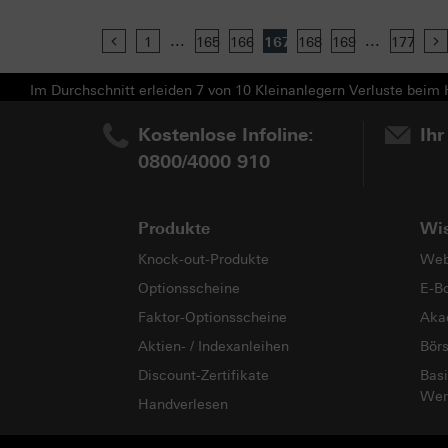
...
...
Previous
1
165
166
167
168
169
177
Im Durchschnitt erleiden 7 von 10 Kleinanlegern Verluste beim H
Kostenlose Infoline:
Ihr
0800/4000 910
Produkte
Wi
Knock-out-Produkte
Web
Optionsscheine
E-B
Faktor-Optionsscheine
Aka
Aktien- / Indexanleihen
Bör
Discount-Zertifikate
Basi
Wer
Handverlesen