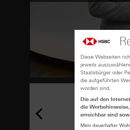
Re
Diese Webseiten rich
jeweils auszuwählend
Staatsbürger oder P
die aufgeführten Wer
worden sind.
Die auf den Interne
die Werbehinweise,
erreichbar sind sowi
Mein dauerhafter Wohns