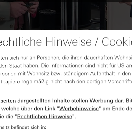
chtliche Hinweise / Cooki
ten sich nur an Personen, die ihren dauerhaften Wohnsi
en Staat haben. Die Informationen sind nicht für US-a
ersonen mit Wohnsitz bzw. ständigem Aufenthalt in de
tpapiere regelmäßig nicht nach den dortigen Vorschrifte
tseiten dargestellten Inhalte stellen Werbung dar. Bi
AUGUST
Der Blick ins Kleingedruckte: Koste
04
 welche über den Link "
Werbehinweise
" am Ende de
Kündigungen bei Derivaten - Webin
e die "
Rechtlichen Hinweise
".
vom 04.08.2026
itz befindet sich in: