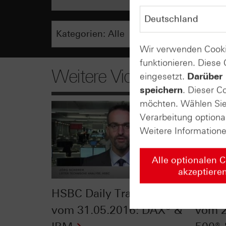
Wir verwenden Cooki
funktionieren. Diese
Weitere Videos
eingesetzt.
Darüber 
speichern
. Dieser C
möchten. Wählen Sie 
Verarbeitung optiona
Weitere Information
Alle optionalen 
akzeptiere
HSBC Daily Trading TV
HSBC 
vom 31.05.2016: DAX® &
vom 2