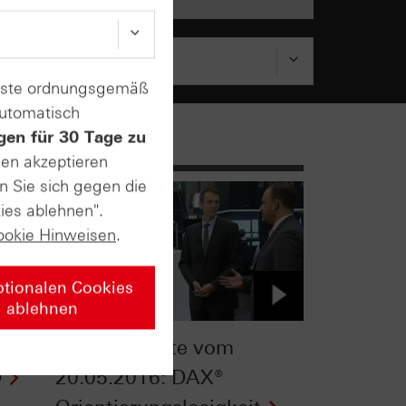
enste ordnungsgemäß
automatisch
gen für 30 Tage zu
sen akzeptieren
n Sie sich gegen die
ies ablehnen".
ookie Hinweisen
.
ptionalen Cookies
ablehnen
om
ntv-Zertifikate vom
D
20.05.2016: DAX®