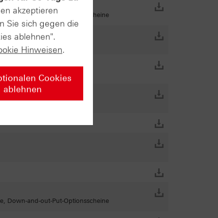
sen akzeptieren
ate, Down-and-out-Put-Optionsscheine
n Sie sich gegen die
ies ablehnen".
ookie Hinweisen
.
ptionalen Cookies
ablehnen
ate, Down-and-out-Put-Optionsscheine