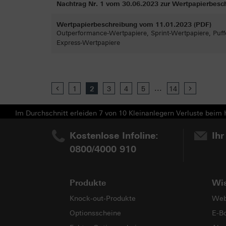
Nachtrag Nr. 1 vom 30.06.2023 zur Wertpapierbesc
Wertpapierbeschreibung vom 11.01.2023 (PDF)
Outperformance-Wertpapiere, Sprint-Wertpapiere, Puff
Express-Wertpapiere
...
Previous
1
2
3
4
5
14
Next
Im Durchschnitt erleiden 7 von 10 Kleinanlegern Verluste beim H
Kostenlose Infoline:
Ihr
0800/4000 910
Produkte
Wi
Knock-out-Produkte
Web
Optionsscheine
E-B