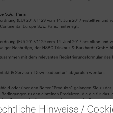
e S.A., Paris
ordnung (EU) 2017/1129 vom 14. Juni 2017 erstellten und vo
ontinental Europe S.A., Paris, hinterlegt.
ordnung (EU) 2017/1129 vom 14. Juni 2017 erstellten und vo
waiger Nachträge, der HSBC Trinkaus & Burkhardt GmbH hin
zusammen mit dem relevanten Registrierungsformular des Em
ontakt & Service > Downloadcenter" abgerufen werden.
feld oder über den Reiter "Produkte" gelangen Sie zu der 
edingungen zu den einzelnen Produkten, die die für das je
hen Emissionsbedingungen enthalten, sowie die relevanten
chtliche Hinweise / Cooki