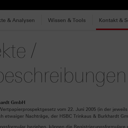
te & Analysen
Wissen & Tools
Kontakt & S
kte /
beschreibungen
khardt GmbH
ertpapierprospektgesetz vom 22. Juni 2005 (in der jeweils 
lich etwaiger Nachträge, der HSBC Trinkaus & Burkhardt Gm
rungsformular beziehen, können die Registrierungsformulare