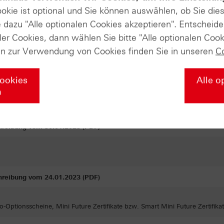
 Trinkaus & Burkhardt GmbH (PDF)
ookie ist optional und Sie können auswählen, ob Sie die
Optionsscheine, Mini Future Zertifikate bzw. Smart Mini Future Zertifik
dazu "Alle optionalen Cookies akzeptieren". Entscheide
ler Cookies, dann wählen Sie bitte "Alle optionalen Cook
 Trinkaus & Burkhardt GmbH (PDF)
en zur Verwendung von Cookies finden Sie in unseren
C
 Trinkaus & Burkhardt GmbH (PDF)
eihen, Protect-Anleihen, Reverse-Anleihen, Reverse-Protect-Anleihen
Cookies
Alle o
n
 Trinkaus & Burkhardt GmbH (PDF)
hreibung vom 30.01.2023 (PDF)
hreibung vom 24.01.2023 (PDF)
Optionsscheine, Mini Future Zertifikate bzw. Smart Mini Future Zertifik