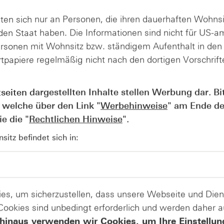
 Trinkaus & Burkhardt GmbH (PDF)
ten sich nur an Personen, die ihren dauerhaften Wohnsi
en Staat haben. Die Informationen sind nicht für US-a
 Trinkaus & Burkhardt GmbH (PDF)
ersonen mit Wohnsitz bzw. ständigem Aufenthalt in de
eihen, Protect-Anleihen, Reverse-Anleihen, Reverse-Protect-Anleihen
tpapiere regelmäßig nicht nach den dortigen Vorschrifte
 Trinkaus & Burkhardt GmbH (PDF)
tseiten dargestellten Inhalte stellen Werbung dar. Bi
 Europe S.A., Paris (PDF)
 welche über den Link "
Werbehinweise
" am Ende de
se Express-Wertpapiere, Best Reverse Express-Wertpapiere
e die "
Rechtlichen Hinweise
".
 Trinkaus & Burkhardt GmbH (PDF)
itz befindet sich in:
 Trinkaus & Burkhardt GmbH (PDF)
er Plus-Wertpapiere, Express-Wertpapiere, Best Express-Wertpapiere, Rev
es, um sicherzustellen, dass unsere Webseite und Di
 Trinkaus & Burkhardt GmbH (PDF)
 Cookies sind unbedingt erforderlich und werden daher 
n End-BEAR Zertifikate, Partizipationszertifikate, Quanto-Open End-Partizipa
hinaus verwenden wir Cookies, um Ihre Einstellun