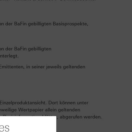
n der BaFin gebilligten Basisprospekte,
n der BaFin gebilligten
terlegt.
ittenten, in seiner jeweils geltenden
Einzelproduktansicht. Dort können unter
weilige Wertpapier allein geltenden
 Basisinformationsblätter, abgerufen werden.
es