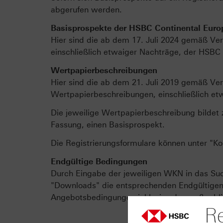
abgerufen werden.
Basisprospekte der HSBC Continental Europ
Hier sind die ab dem 17. Juli 2024 gemäß Ver
einschließlich etwaiger Nachträge, der HSBC C
Wertpapierbeschreibungen
Hier sind die ab dem 21. Juli 2019 gemäß Ver
Wertpapierbeschreibungen, einschließlich et
Die jeweilige Wertpapierbeschreibung bildet 
Fassung, einen Basisprospekt.
Die Registrierungsformulare können unter "K
Endgültige Bedingungen
Durch Eingabe der jeweiligen WKN in das Such
"Downloads" die entsprechenden Endgültigen B
Angebotsbedingungen inklusive der maßgeblic
Re