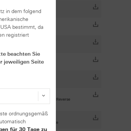
tz in dem folgend
merikanische
n USA bestimmt, da
n registriert
tte beachten Sie
r jeweiligen Seite
erse Express-Wertpapiere, Best Reverse
enste ordnungsgemäß
automatisch
tionszertifikate, BEAR Zertifikate
gen für 30 Tage zu