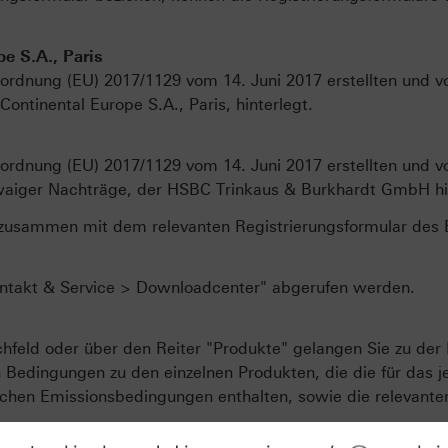
e S.A., Paris
ordnung (EU) 2017/1129 vom 14. Juni 2017 erstellten und vo
ontinental Europe S.A., Paris, hinterlegt.
ordnung (EU) 2017/1129 vom 14. Juni 2017 erstellten und vo
waiger Nachträge, der HSBC Trinkaus & Burkhardt GmbH hin
zusammen mit dem relevanten Registrierungsformular des Em
ontakt & Service > Downloadcenter" abgerufen werden.
feld oder über den Reiter "Produkte" gelangen Sie zu der 
edingungen zu den einzelnen Produkten, die die für das je
hen Emissionsbedingungen enthalten, sowie die relevanten