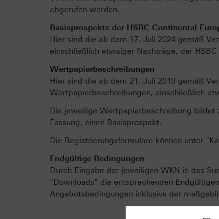
abgerufen werden.
Basisprospekte der HSBC Continental Europ
Hier sind die ab dem 17. Juli 2024 gemäß Ver
einschließlich etwaiger Nachträge, der HSBC C
Wertpapierbeschreibungen
Hier sind die ab dem 21. Juli 2019 gemäß Ver
Wertpapierbeschreibungen, einschließlich et
Die jeweilige Wertpapierbeschreibung bildet 
Fassung, einen Basisprospekt.
Die Registrierungsformulare können unter "K
Endgültige Bedingungen
Durch Eingabe der jeweiligen WKN in das Such
"Downloads" die entsprechenden Endgültigen B
Angebotsbedingungen inklusive der maßgeblic