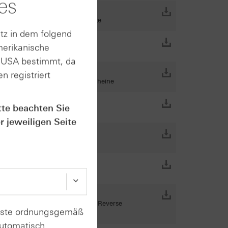
es
tionszertifikate, BEAR Zertifikate
tz in dem folgend
merikanische
n USA bestimmt, da
n registriert
ate, Down-and-out-Put-Optionsscheine
tte beachten Sie
r jeweiligen Seite
erse Express-Wertpapiere, Best Reverse
enste ordnungsgemäß
automatisch