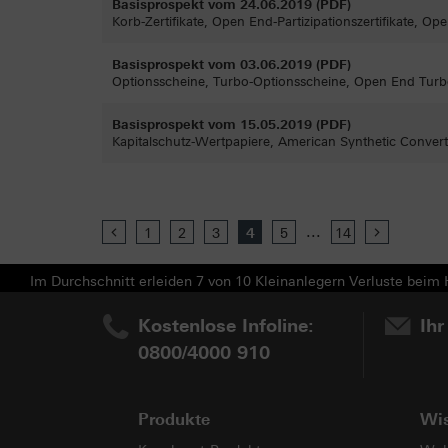
Basisprospekt vom 24.06.2019 (PDF)
Korb-Zertifikate, Open End-Partizipationszertifikate, Ope
Basisprospekt vom 03.06.2019 (PDF)
Optionsscheine, Turbo-Optionsscheine, Open End Turbo-
Basisprospekt vom 15.05.2019 (PDF)
Kapitalschutz-Wertpapiere, American Synthetic Convert
...
Previous
1
2
3
4
5
14
Next
Im Durchschnitt erleiden 7 von 10 Kleinanlegern Verluste beim H
Kostenlose Infoline:
Ihr
0800/4000 910
Produkte
Wi