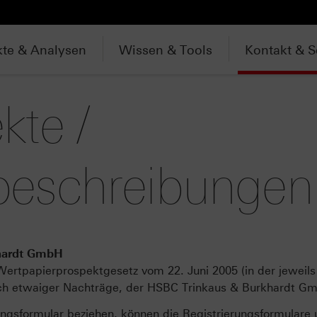
te & Analysen
Wissen & Tools
Kontakt & S
kte /
beschreibungen
khardt GmbH
ertpapierprospektgesetz vom 22. Juni 2005 (in der jeweils 
lich etwaiger Nachträge, der HSBC Trinkaus & Burkhardt Gm
rungsformular beziehen, können die Registrierungsformulare