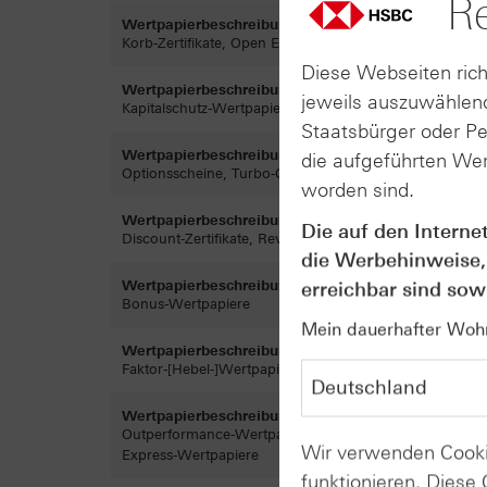
Re
Wertpapierbeschreibung vom 19.05.2021 (PDF)
Korb-Zertifikate, Open End-Partizipationszertifikate, Ope
Diese Webseiten rich
Wertpapierbeschreibung vom 07.05.2021 (PDF)
jeweils auszuwählend
Kapitalschutz-Wertpapiere, Ikarus Anleihen
Staatsbürger oder P
Wertpapierbeschreibung vom 05.05.2021 (PDF)
die aufgeführten Wer
Optionsscheine, Turbo-Optionsscheine, Open End Turbo-
worden sind.
Wertpapierbeschreibung vom 24.02.2021 (PDF)
Die auf den Interne
Discount-Zertifikate, Reverse-Discount-Zertifikate, Anl
die Werbehinweise,
Wertpapierbeschreibung vom 10.11.2020 (PDF)
erreichbar sind sowi
Bonus-Wertpapiere
Mein dauerhafter Wohns
Wertpapierbeschreibung vom 14.10.2020 (PDF)
Faktor-[Hebel-]Wertpapiere
Wertpapierbeschreibung vom 17.06.2020 (PDF)
Outperformance-Wertpapiere, Sprint-Wertpapiere, Puff
Wir verwenden Cooki
Express-Wertpapiere
funktionieren. Diese