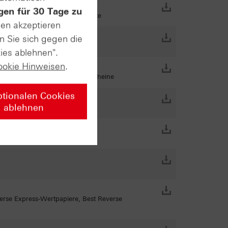
gen für 30 Tage zu
tionszertifikate, BEAR Zertifikate
sen akzeptieren
n Sie sich gegen die
ies ablehnen".
ookie Hinweisen
.
ate, Down-and-out-Put-Optionsscheine
ptionalen Cookies
ablehnen
erse Express-Wertpapiere, Best Reverse