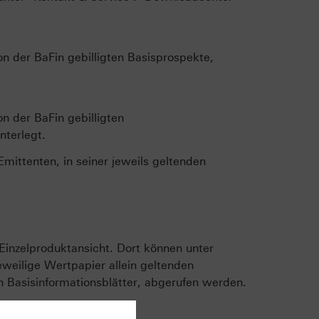
n der BaFin gebilligten Basisprospekte,
n der BaFin gebilligten
terlegt.
ittenten, in seiner jeweils geltenden
Einzelproduktansicht. Dort können unter
weilige Wertpapier allein geltenden
 Basisinformationsblätter, abgerufen werden.