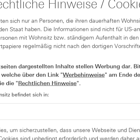
chtliche Hinweise / Cooki
n End-BEAR Zertifikate, Partizipationszertifikate, Quanto-Open End-Partizipa
ten sich nur an Personen, die ihren dauerhaften Wohnsi
en Staat haben. Die Informationen sind nicht für US-a
ersonen mit Wohnsitz bzw. ständigem Aufenthalt in de
tpapiere regelmäßig nicht nach den dortigen Vorschrifte
Optionsscheine, Mini Future Zertifikate bzw. Smart Mini Future Zertifik
tseiten dargestellten Inhalte stellen Werbung dar. Bi
eihen, Protect-Anleihen, Reverse-Anleihen, Reverse-Protect-Anleihen
 welche über den Link "
Werbehinweise
" am Ende de
e die "
Rechtlichen Hinweise
".
itz befindet sich in:
er Plus-Wertpapiere, Express-Wertpapiere, Best Express-Wertpapiere, Rev
es, um sicherzustellen, dass unsere Webseite und Di
 Cookies sind unbedingt erforderlich und werden daher 