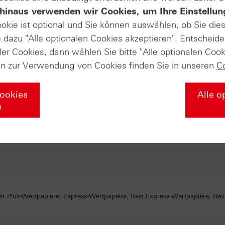
hinaus verwenden wir Cookies, um Ihre Einstellun
n End-BEAR Zertifikate, Partizipationszertifikate, Quanto-Open End-Partizipa
ookie ist optional und Sie können auswählen, ob Sie die
dazu "Alle optionalen Cookies akzeptieren". Entscheide
ler Cookies, dann wählen Sie bitte "Alle optionalen Cook
en zur Verwendung von Cookies finden Sie in unseren
C
Optionsscheine, Mini Future Zertifikate bzw. Smart Mini Future Zertifik
Cookies
Alle o
n
eihen, Protect-Anleihen, Reverse-Anleihen, Reverse-Protect-Anleihen
er Plus-Wertpapiere, Express-Wertpapiere, Best Express-Wertpapiere, Rev