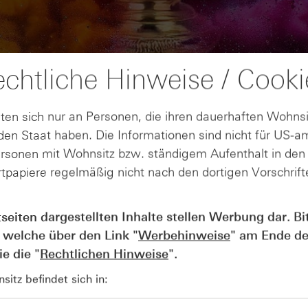
chtliche Hinweise / Cooki
ten sich nur an Personen, die ihren dauerhaften Wohnsi
en Staat haben. Die Informationen sind nicht für US-a
ersonen mit Wohnsitz bzw. ständigem Aufenthalt in de
tpapiere regelmäßig nicht nach den dortigen Vorschrifte
AUGUST
Wie lange bleibt der DAX® in
07
tseiten dargestellten Inhalte stellen Werbung dar. Bi
Rekordlaune? - ntv Zertifikate
 welche über den Link "
Werbehinweise
" am Ende de
07.08.26
e die "
Rechtlichen Hinweise
".
itz befindet sich in: