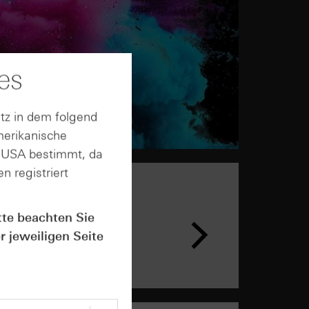
es
tz in dem folgend
merikanische
n USA bestimmt, da
n registriert
tte beachten Sie
r jeweiligen Seite