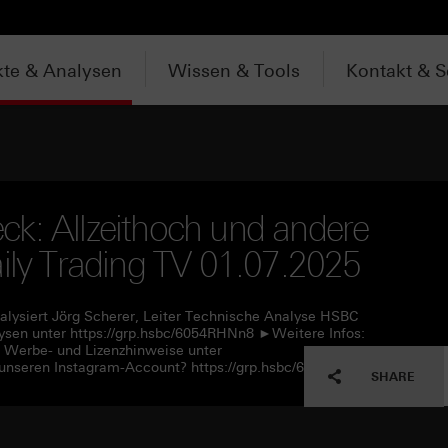
te & Analysen
Wissen & Tools
Kontakt & S
k: Allzeithoch und andere
aily Trading TV 01.07.2025
alysiert Jörg Scherer, Leiter Technische Analyse HSBC
sen unter https://grp.hsbc/6054RHNn8 ►Weitere Infos:
e Werbe- und Lizenzhinweise unter
unseren Instagram-Account? https://grp.hsbc/6057RHNn1
SHARE