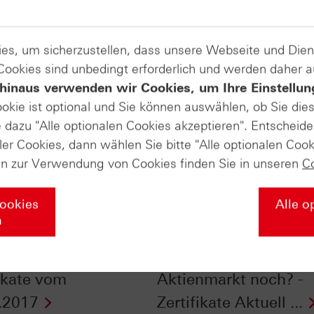
es, um sicherzustellen, dass unsere Webseite und Di
 Cookies sind unbedingt erforderlich und werden daher 
hinaus verwenden wir Cookies, um Ihre Einstellun
ookie ist optional und Sie können auswählen, ob Sie die
dazu "Alle optionalen Cookies akzeptieren". Entscheide
ler Cookies, dann wählen Sie bitte "Alle optionalen Cook
en zur Verwendung von Cookies finden Sie in unseren
C
Cookies
Alle o
n
 die Korrektur am
Wie robust ist die
nmarkt näher? - n-tv
Entwicklung am
fikate vom
Aktienmarkt noch? -
.2017
Zertifikate Aktuell ...