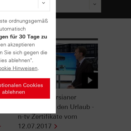
enste ordnungsgemäß
automatisch
gen für 30 Tage zu
sen akzeptieren
n Sie sich gegen die
ies ablehnen".
ookie Hinweisen
.
ptionalen Cookies
ablehnen
So gehen Börsianer
entspannt in den Urlaub -
n-tv Zertifikate vom
12.07.2017