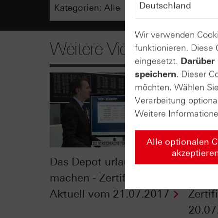
Wir verwenden Cooki
Weitere Videos
funktionieren. Diese
eingesetzt.
Darüber 
speichern
. Dieser C
möchten. Wählen Sie 
Verarbeitung optiona
Weitere Information
Alle optionalen 
akzeptiere
Das Depot urlaubsfest
Kommt
machen - Zertifikate
Aktie
Aktuell vom 21.07.2017
Zerti
20.07