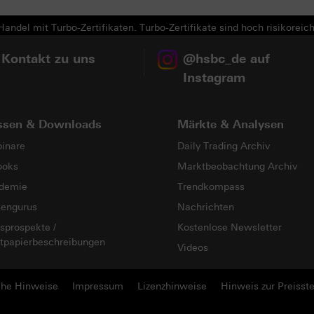
andel mit Turbo-Zertifikaten. Turbo-Zertifikate sind hoch risikoreich
 Kontakt zu uns
@hsbc_de auf
Instagram
ssen & Downloads
Märkte & Analysen
inare
Daily Trading Archiv
ooks
Marktbeobachtung Archiv
demie
Trendkompass
sengurus
Nachrichten
sprospekte /
Kostenlose Newsletter
tpapierbeschreibungen
Videos
che Hinweise
Impressum
Lizenzhinweise
Hinweis zur Preisste