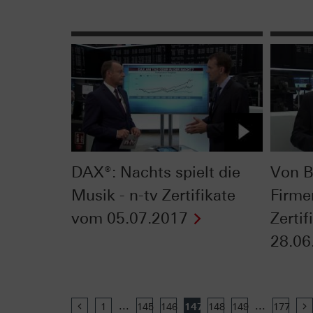
DAX®: Nachts spielt die
Von B
Musik - n-tv Zertifikate
Firme
vom 05.07.2017
Zerti
28.06
...
...
Previous
1
145
146
147
148
149
177