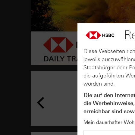
Re
Diese Webseiten rich
jeweils auszuwählend
Staatsbürger oder P
die aufgeführten Wer
worden sind.
Die auf den Interne
die Werbehinweise,
erreichbar sind sowi
Mein dauerhafter Wohns