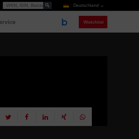
Suche
Deutschland
ervice
Watchlist
tweet
teilen
mitteilen
teilen
teilen