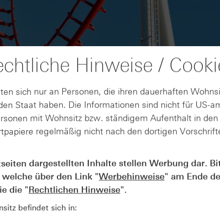
chtliche Hinweise / Cooki
ten sich nur an Personen, die ihren dauerhaften Wohnsi
en Staat haben. Die Informationen sind nicht für US-a
ersonen mit Wohnsitz bzw. ständigem Aufenthalt in de
tpapiere regelmäßig nicht nach den dortigen Vorschrifte
AUGUST
tseiten dargestellten Inhalte stellen Werbung dar. Bi
Der Blick ins Kleingedruckte: Koste
04
 welche über den Link "
Werbehinweise
" am Ende de
Kündigungen bei Derivaten - Webin
vom 04.08.2026
e die "
Rechtlichen Hinweise
".
itz befindet sich in: