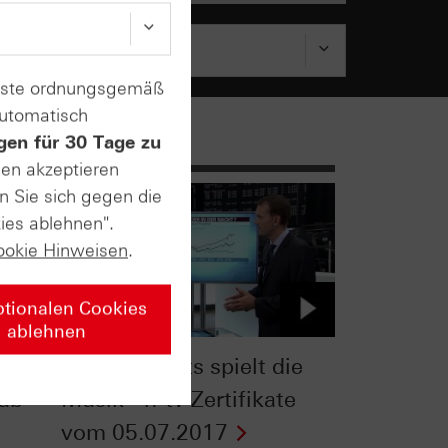
enste ordnungsgemäß
automatisch
gen für 30 Tage zu
sen akzeptieren
n Sie sich gegen die
ies ablehnen".
ookie Hinweisen
.
ptionalen Cookies
ablehnen
DAX®: Nachts spielt die
ub -
Musik - n-tv Zertifikate
vom 05.07.2017