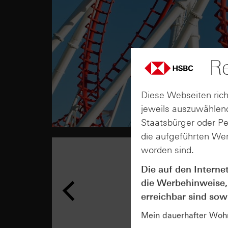
Re
Diese Webseiten rich
jeweils auszuwählend
Staatsbürger oder P
die aufgeführten Wer
worden sind.
Die auf den Interne
die Werbehinweise,
erreichbar sind sowi
Mein dauerhafter Wohns