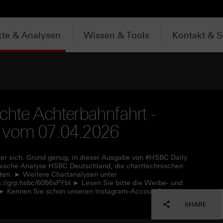
te & Analysen
Wissen & Tools
Kontakt & S
chte Achterbahnfahrt -
V vom 07.04.2026
ter sich. Grund genug, in dieser Ausgabe von #HSBC Daily
hnische Analyse HSBC Deutschland, die charttechnischen
ten. ► Weitere Chartanalysen unter
s://grp.hsbc/6056xFYbI ► Lesen Sie bitte die Werbe- und
L ► Kennen Sie schon unseren Instagram-Account?
SHARE