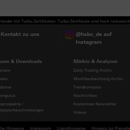
Next
andel mit Turbo-Zertifikaten. Turbo-Zertifikate sind hoch risikoreich
 Kontakt zu uns
@hsbc_de auf
Instagram
ssen & Downloads
Märkte & Analysen
inare
Daily Trading Archiv
ooks
Marktbeobachtung Archiv
demie
Trendkompass
sengurus
Nachrichten
sprospekte /
Kostenlose Newsletter
tpapierbeschreibungen
Videos
che Hinweise
Impressum
Lizenzhinweise
Hinweis zur Preisste