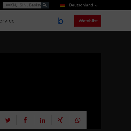
Suche
Deutschland
ervice
Watchlist
tweet
teilen
mitteilen
teilen
teilen