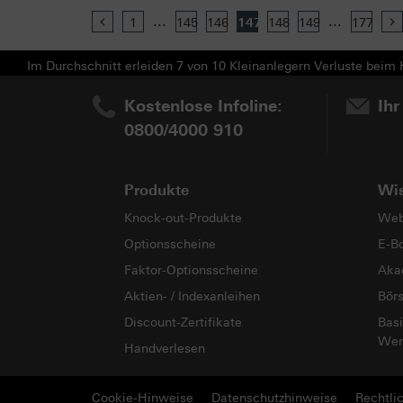
...
...
Previous
1
145
146
147
148
149
177
Im Durchschnitt erleiden 7 von 10 Kleinanlegern Verluste beim H
Kostenlose Infoline:
Ihr
0800/4000 910
Produkte
Wi
Knock-out-Produkte
Web
Optionsscheine
E-B
Faktor-Optionsscheine
Aka
Aktien- / Indexanleihen
Bör
Discount-Zertifikate
Basi
Wer
Handverlesen
Cookie-Hinweise
Datenschutzhinweise
Rechtli