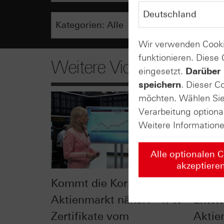
Wir verwenden Cooki
funktionieren. Diese
Weitere Videos
eingesetzt.
Darüber 
speichern
. Dieser C
möchten. Wählen Sie 
Verarbeitung optiona
Weitere Information
Alle optionalen 
akzeptiere
Kommt die Korrektur am
Wie ro
Aktienmarkt näher? - n-tv
Entwi
Zertifikate vom
Aktie