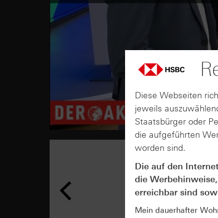
Re
Diese Webseiten rich
jeweils auszuwählend
Staatsbürger oder P
die aufgeführten Wer
worden sind.
Die auf den Interne
die Werbehinweise,
erreichbar sind sowi
Mein dauerhafter Wohns