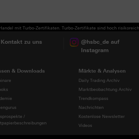
Next
andel mit Turbo-Zertifikaten. Turbo-Zertifikate sind hoch risikoreich
 Kontakt zu uns
@hsbc_de auf
Instagram
ssen & Downloads
Märkte & Analysen
inare
Daily Trading Archiv
ooks
Marktbeobachtung Archiv
demie
Trendkompass
sengurus
Nachrichten
sprospekte /
Kostenlose Newsletter
tpapierbeschreibungen
Videos