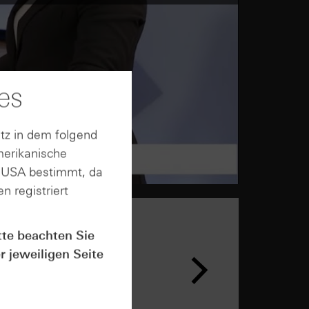
es
tz in dem folgend
merikanische
n USA bestimmt, da
n registriert
tte beachten Sie
r jeweiligen Seite