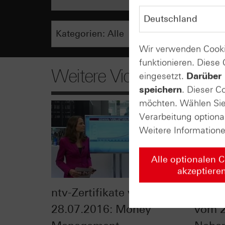
Wir verwenden Cooki
funktionieren. Diese
Weitere Videos
eingesetzt.
Darüber 
speichern
. Dieser C
möchten. Wählen Sie 
Verarbeitung optiona
Weitere Information
Alle optionalen 
akzeptiere
ntv-Zertifikate vom
HSBC 
28.07.2016: Money
vom 2