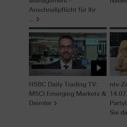
Management -
Neben
Anschnallpflicht für Ihr
...
HSBC Daily Trading TV:
ntv-Z
MSCI Emerging Markets &
14.07
Daimler
Party
Sie d