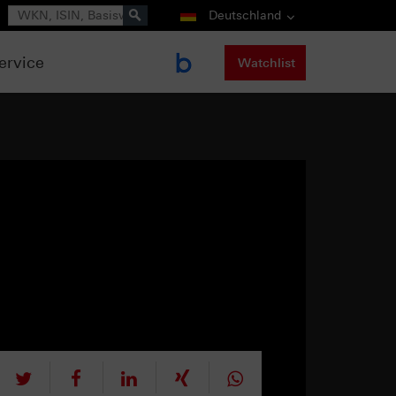
Suche
Deutschland
ervice
Watchlist
tweet
teilen
mitteilen
teilen
teilen