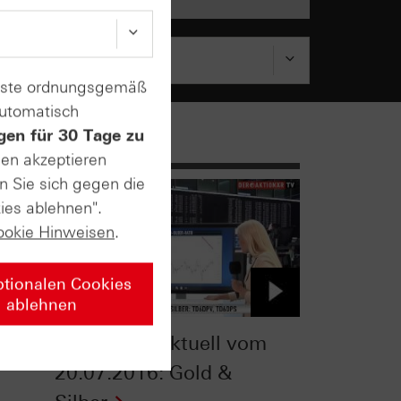
enste ordnungsgemäß
automatisch
gen für 30 Tage zu
sen akzeptieren
n Sie sich gegen die
ies ablehnen".
ookie Hinweisen
.
ptionalen Cookies
ablehnen
Zertifikate-Aktuell vom
20.07.2016: Gold &