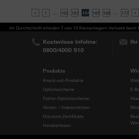
...
...
Previous
1
162
163
164
165
166
177
Im Durchschnitt erleiden 7 von 10 Kleinanlegern Verluste beim H
Kostenlose Infoline:
Ihr
0800/4000 910
Produkte
Wi
Knock-out-Produkte
Web
Optionsscheine
E-B
Faktor-Optionsscheine
Aka
Aktien- / Indexanleihen
Bör
Discount-Zertifikate
Basi
Wer
Handverlesen