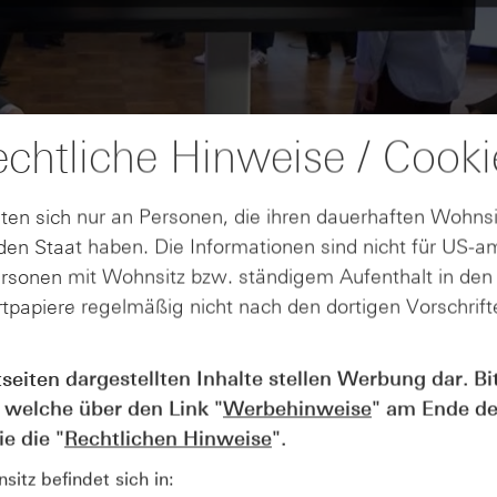
chtliche Hinweise / Cooki
ten sich nur an Personen, die ihren dauerhaften Wohnsi
en Staat haben. Die Informationen sind nicht für US-a
ersonen mit Wohnsitz bzw. ständigem Aufenthalt in de
tpapiere regelmäßig nicht nach den dortigen Vorschrifte
tseiten dargestellten Inhalte stellen Werbung dar. Bi
AUGUST
Wie lange bleibt der DAX® in
07
 welche über den Link "
Werbehinweise
" am Ende de
Rekordlaune? - ntv Zertifikate
e die "
Rechtlichen Hinweise
".
07.08.26
itz befindet sich in: