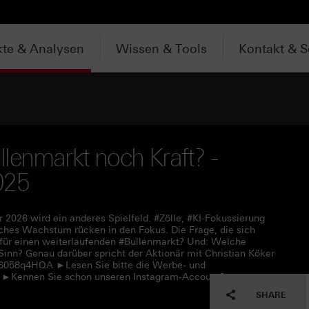
te & Analysen
Wissen & Tools
Kontakt & S
lenmarkt noch Kraft? -
025
 2026 wird ein anderes Spielfeld. #Zölle, #KI-Fokussierung
sches Wachstum rücken in den Fokus. Die Frage, die sich
h für einen weiterlaufenden #Bullenmarkt? Und: Welche
inn? Genau darüber spricht der Aktionär mit Christian Köker
c/6058q4HQA ►Lesen Sie bitte die Werbe- und
7 ►Kennen Sie schon unseren Instagram-Account?
SHARE