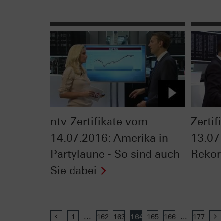
ntv-Zertifikate vom
Zerti
14.07.2016: Amerika in
13.07
Partylaune - So sind auch
Reko
Sie dabei
...
...
Previous
1
162
163
164
165
166
177