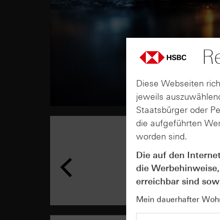
Re
Diese Webseiten rich
jeweils auszuwählend
Staatsbürger oder P
die aufgeführten Wer
worden sind.
Die auf den Interne
die Werbehinweise,
erreichbar sind sowi
Mein dauerhafter Wohns