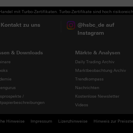
andel mit Turbo-Zertifikaten. Turbo-Zertifikate sind hoch risikoreich
 Kontakt zu uns
@hsbc_de auf
Instagram
ssen & Downloads
Märkte & Analysen
inare
Daily Trading Archiv
ooks
Marktbeobachtung Archiv
demie
Trendkompass
sengurus
Nachrichten
sprospekte /
Kostenlose Newsletter
tpapierbeschreibungen
Videos
che Hinweise
Impressum
Lizenzhinweise
Hinweis zur Preisste