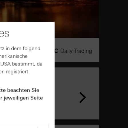
es
tz in dem folgend
merikanische
n USA bestimmt, da
n registriert
n &
tte beachten Sie
ar
r jeweiligen Seite