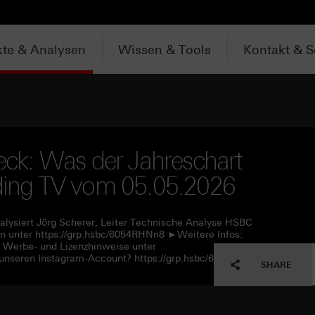
te & Analysen
Wissen & Tools
Kontakt & S
ck: Was der Jahreschart
ading TV vom 05.05.2026
alysiert Jörg Scherer, Leiter Technische Analyse HSBC
 unter https://grp.hsbc/6054RHNn8 ►Weitere Infos:
e Werbe- und Lizenzhinweise unter
unseren Instagram-Account? https://grp.hsbc/6057RHNn1
SHARE