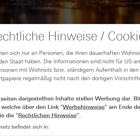
chtliche Hinweise / Cooki
ten sich nur an Personen, die ihren dauerhaften Wohnsi
en Staat haben. Die Informationen sind nicht für US-a
ersonen mit Wohnsitz bzw. ständigem Aufenthalt in de
tpapiere regelmäßig nicht nach den dortigen Vorschrifte
AUGUST
Der Blick ins Kleingedruckte: Koste
04
tseiten dargestellten Inhalte stellen Werbung dar. Bi
Kündigungen bei Derivaten - Webin
 welche über den Link "
Werbehinweise
" am Ende de
vom 04.08.2026
e die "
Rechtlichen Hinweise
".
itz befindet sich in: