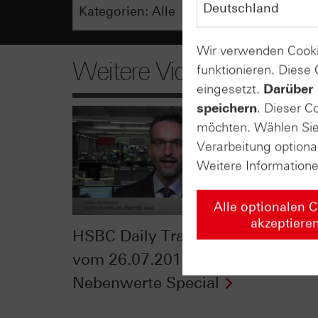
Wir verwenden Cooki
Weitere Videos
funktionieren. Diese
eingesetzt.
Darüber 
speichern
. Dieser C
möchten. Wählen Sie 
Verarbeitung optiona
Weitere Information
Alle optionalen 
akzeptiere
HSBC Daily Trading TV
ntv-Z
vom 26.07.2016:
22.07
Nebenwerte Special