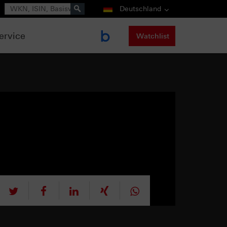
Suche
Deutschland
ervice
Watchlist
tweet
teilen
mitteilen
teilen
teilen