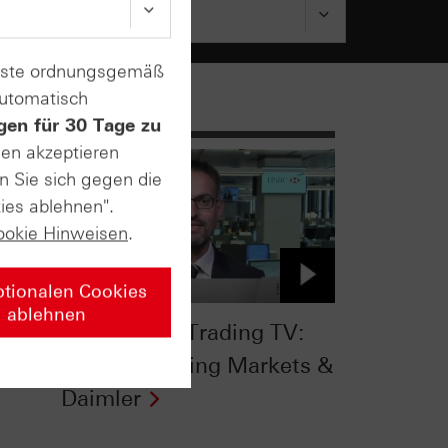
enste ordnungsgemäß
automatisch
gen für 30 Tage zu
sen akzeptieren
n Sie sich gegen die
ies ablehnen".
ookie Hinweisen
.
ptionalen Cookies
ablehnen
om
HSBC Daily Trading TV:
MSCI Emerging Markets &
Daimler