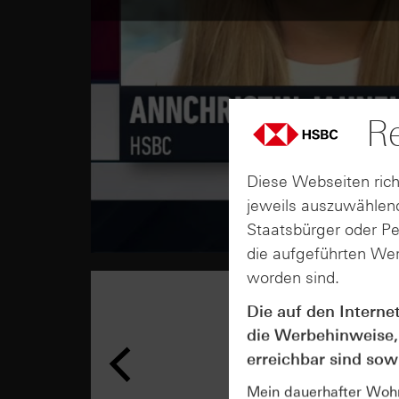
Re
Diese Webseiten rich
jeweils auszuwählend
Staatsbürger oder P
die aufgeführten Wer
worden sind.
Die auf den Interne
die Werbehinweise,
erreichbar sind sowi
Mein dauerhafter Wohns