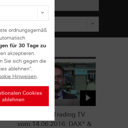
enste ordnungsgemäß
automatisch
gen für 30 Tage zu
sen akzeptieren
n Sie sich gegen die
ies ablehnen".
ookie Hinweisen
.
ptionalen Cookies
ablehnen
om
HSBC Daily Trading TV
vom 14.06.2016: DAX® &