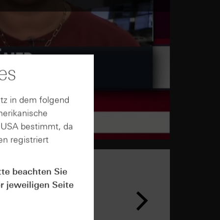
es
tz in dem folgend
merikanische
n USA bestimmt, da
n registriert
tte beachten Sie
r jeweiligen Seite