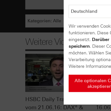
Wir verwenden Cooki
funktionieren. Diese
Weitere Videos
eingesetzt.
Darüber 
speichern
. Dieser C
möchten. Wählen Sie 
Verarbeitung optiona
Weitere Information
Alle optionalen 
akzeptiere
HSBC Daily Trading TV
ntv-Z
vom 21.06.16: DAX® &
16.06