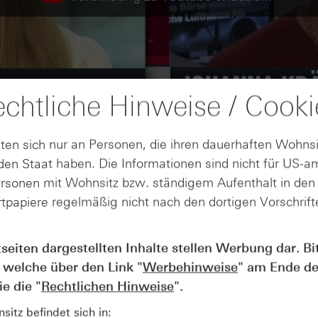
chtliche Hinweise / Cooki
ten sich nur an Personen, die ihren dauerhaften Wohnsi
en Staat haben. Die Informationen sind nicht für US-a
ersonen mit Wohnsitz bzw. ständigem Aufenthalt in de
tpapiere regelmäßig nicht nach den dortigen Vorschrifte
tseiten dargestellten Inhalte stellen Werbung dar. Bi
AUGUST
 welche über den Link "
Werbehinweise
" am Ende de
Wie lange bleibt der DAX® in
07
Rekordlaune? - ntv Zertifikate
e die "
Rechtlichen Hinweise
".
07.08.26
itz befindet sich in: