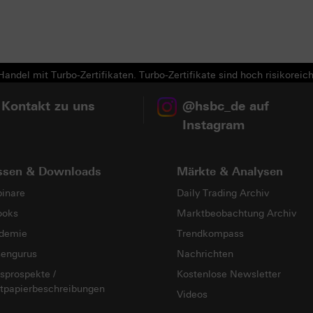
Next
andel mit Turbo-Zertifikaten. Turbo-Zertifikate sind hoch risikoreich
 Kontakt zu uns
@hsbc_de auf
Instagram
ssen & Downloads
Märkte & Analysen
inare
Daily Trading Archiv
ooks
Marktbeobachtung Archiv
demie
Trendkompass
sengurus
Nachrichten
sprospekte /
Kostenlose Newsletter
tpapierbeschreibungen
Videos