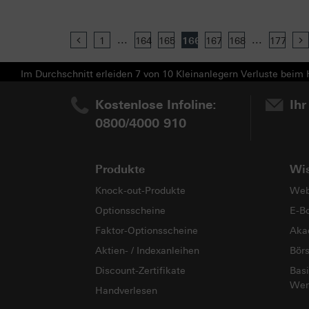
...
...
Previous
1
164
165
166
167
168
177
Im Durchschnitt erleiden 7 von 10 Kleinanlegern Verluste beim H
Kostenlose Infoline:
Ihr
0800/4000 910
Produkte
Wi
Knock-out-Produkte
Web
Optionsscheine
E-B
Faktor-Optionsscheine
Aka
Aktien- / Indexanleihen
Bör
Discount-Zertifikate
Basi
Wer
Handverlesen