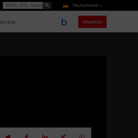
Suche
Deutschland
ervice
Watchlist
tweet
teilen
mitteilen
teilen
teilen