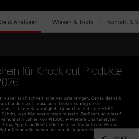
te & Analysen
Wissen & Tools
Kontakt & S
chein für Knock-out-Produkte
2026
 – aber auch schnell hohe Verluste bringen. Genau deshalb
uts handeln will, muss beim Broker künftig einen
– sonst ist kein Kauf möglich. Genau hier setzt die HSBC
für Schritt, was #Anleger wissen müssen. Darüber und worauf
t Annchristin Jahnel von #HSBC. ►Weitere Chartanalysen
: https://grp.hsbc/6054CnRq4 ►Lesen Sie bitte die Werbe-
CnRqf ►Kennen Sie schon unseren Instagram-Account?
SHARE