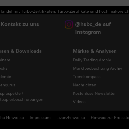
andel mit Turbo-Zertifikaten. Turbo-Zertifikate sind hoch risikoreich
 Kontakt zu uns
@hsbc_de auf
Instagram
ssen & Downloads
Märkte & Analysen
inare
Daily Trading Archiv
ooks
Marktbeobachtung Archiv
demie
Trendkompass
sengurus
Nachrichten
sprospekte /
Kostenlose Newsletter
tpapierbeschreibungen
Videos
che Hinweise
Impressum
Lizenzhinweise
Hinweis zur Preisste