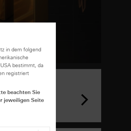
tz in dem folgend
merikanische
n USA bestimmt, da
n registriert
tte beachten Sie
r jeweiligen Seite