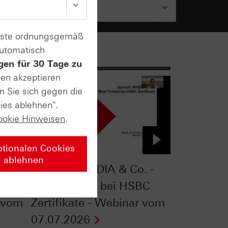
enste ordnungsgemäß
automatisch
gen für 30 Tage zu
sen akzeptieren
n Sie sich gegen die
ies ablehnen".
ookie Hinweisen
.
ptionalen Cookies
ablehnen
kten:
SpaceX, NVIDIA & Co. -
Most Traded bei HSBC
w vom
Zertifikate - Webinar vom
07.07.2026