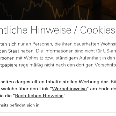
tliche Hinweise / Cookies
ten sich nur an Personen, die ihren dauerhaften Wohnsi
en Staat haben. Die Informationen sind nicht für US-a
ersonen mit Wohnsitz bzw. ständigem Aufenthalt in de
tpapiere regelmäßig nicht nach den dortigen Vorschrifte
AUGUST
Wie lange bleibt der DAX® in
07
tseiten dargestellten Inhalte stellen Werbung dar. Bi
Rekordlaune? - ntv Zertifikate
 welche über den Link "
Werbehinweise
" am Ende de
07.08.26
e die "
Rechtlichen Hinweise
".
itz befindet sich in: