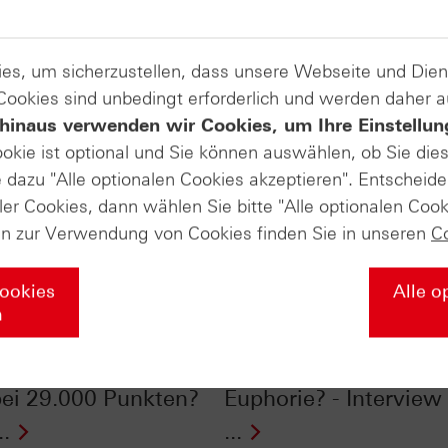
es, um sicherzustellen, dass unsere Webseite und Di
 Cookies sind unbedingt erforderlich und werden daher 
hinaus verwenden wir Cookies, um Ihre Einstellun
ookie ist optional und Sie können auswählen, ob Sie die
dazu "Alle optionalen Cookies akzeptieren". Entscheide
ler Cookies, dann wählen Sie bitte "Alle optionalen Cook
en zur Verwendung von Cookies finden Sie in unseren
C
Cookies
Alle o
n
ale Champions mit
DAX® bei 25.000 Pun
chem Pass": DAX®
Ausbruch oder letzte
bei 29.000 Punkten?
Euphorie? - Intervie
..
...