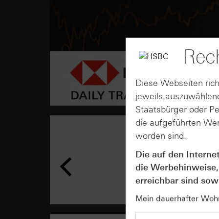
Rech
Diese Webseiten rich
jeweils auszuwählend
Staatsbürger oder P
die aufgeführten Wer
worden sind.
Die auf den Interne
die Werbehinweise,
erreichbar sind sowi
Mein dauerhafter Wohns