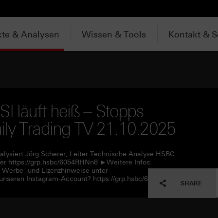
te & Analysen
Wissen & Tools
Kontakt & S
I läuft heiß – Stopps
ily Trading TV 21.10.2025
alysiert Jörg Scherer, Leiter Technische Analyse HSBC
er https://grp.hsbc/6054RHNn8 ►Weitere Infos:
e Werbe- und Lizenzhinweise unter
unseren Instagram-Account? https://grp.hsbc/6057RHNn1
SHARE