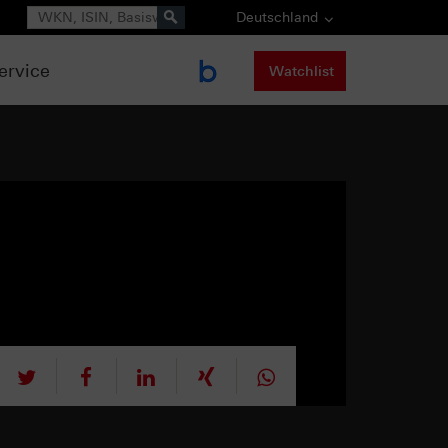
Suche
Deutschland
ervice
Watchlist
tweet
teilen
mitteilen
teilen
teilen