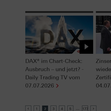
DAX® im Chart-Check:
Zinse
Ausbruch – und jetzt? -
wiede
Daily Trading TV vom
Zerti
07.07.2026
04.07
...
Previous
1
2
3
4
5
177
Next