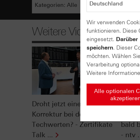
Wir verwenden Cooki
Weitere Videos
funktionieren. Diese
eingesetzt.
Darüber 
speichern
. Dieser C
möchten. Wählen Sie 
Verarbeitung optiona
Weitere Information
Alle optionalen 
akzeptiere
Droht jetzt eine größere
"Glob
Korrektur bei den
deuts
Techwerten? - Zertifikate
bald 
Talk ...
- ntv .