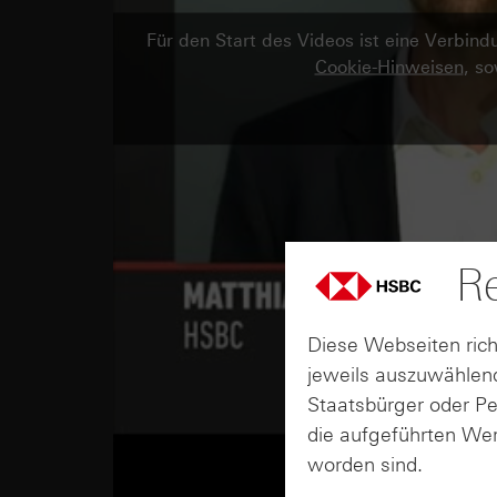
Für den Start des Videos ist eine Verbi
Cookie-Hinweisen
, s
Re
Diese Webseiten rich
jeweils auszuwählend
Staatsbürger oder P
die aufgeführten Wer
worden sind.