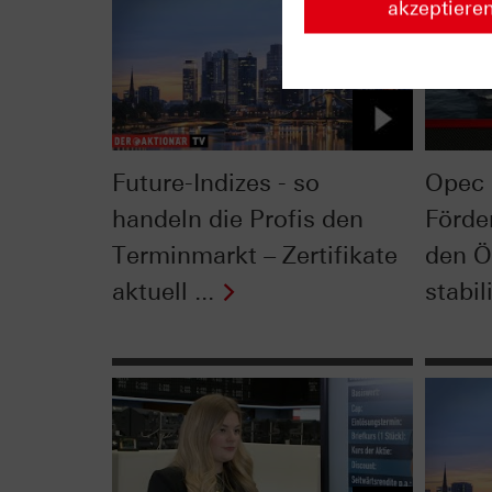
akzeptiere
Future-Indizes - so
Opec 
handeln die Profis den
Förde
Terminmarkt – Zertifikate
den Ö
aktuell ...
stabil