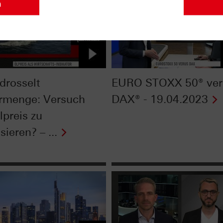
n
drosselt
EURO STOXX 50® ver
rmenge: Versuch
DAX® - 19.04.2023
lpreis zu
isieren? – ...