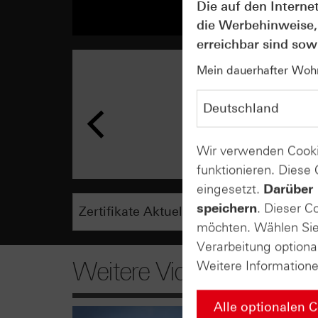
Die auf den Interne
die Werbehinweise,
erreichbar sind sowi
Mein dauerhafter Wohns
Wir verwenden Cooki
funktionieren. Diese
eingesetzt.
Darüber 
speichern
. Dieser C
möchten. Wählen Sie 
Verarbeitung optiona
Weitere Videos
Weitere Information
Alle optionalen 