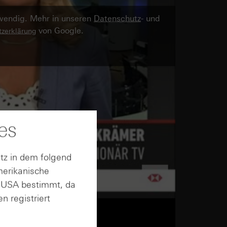
twendig. Mehr in unseren
Datenschutz
- und
von Google.
zerklärung
es
tz in dem folgend
merikanische
n USA bestimmt, da
n registriert