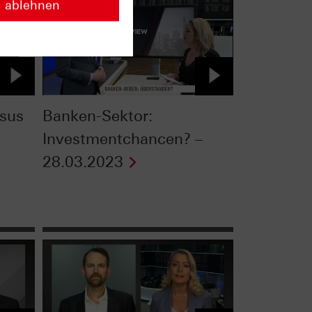
ablehnen
sus
Banken-Sektor:
Investmentchancen? –
28.03.2023