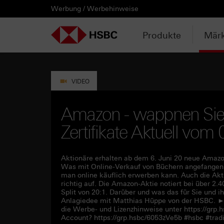
Werbung / Werbehinweise
PRODUKTE
MÄRKTE & ANALYSEN
WISSEN & TOOLS
KONTAKT & SERVICE
LÄNDERAUSWAHL
AUSGEWÄHLTE SEITEN
HEBELPRODUKTE
ANLAGEPRODUKTE
AKTUELLES
ANALYSEN
VIDEOS
WATCHLIST
WEBINARE
WISSEN
TOOLS
KONTAKT
SERVICE
DOWNLOADCENTER
HEBELPRODUKTE
ANALYSEN
WEBINARE
KONTAKT
Watchlist
Knock-out-Produkte
Aktien- / Indexanleihen
Neuemissionen
Daily Trading
Mediathek
Login / Zur Watchlist
Webinartermine
kostenlose eBooks
Aktien- / Indexanleihen Rechner
Kontaktformular
Wir über uns
Basisprospekte /
Deutschland
Produkte
Märk
Wertpapierbeschreibungen
ANLAGEPRODUKTE
VIDEOS
WISSEN
SERVICE
Basisprospekte
Optionsscheine
Bonus-Zertifikate
Anpassungen / Kündigungen
Marktbeobachtung
Daily Trading TV
Webinaraufzeichnungen
Akademie
HSBC Emissionstool
Praktikanten / Werkstudenten
Newsletter Abonnement
Österreich
Registrierungsformulare
AKTUELLES
WATCHLIST
TOOLS
DOWNLOADCENTER
Weitere Hebelprodukte
Discount-Zertifikate
Trading-Aktionen
Trendkompass
ntv-Zertifikate mit HSBC
Börsengurus
Open End Knock-out-Produkte
VIDEO
Rechner
Unvollständige
Verkaufsprospekte
Ausgestoppte Produkte
Express-Zertifikate
Intraday-Emissionen
Nachrichten
Zertifikate Aktuell mit HSBC
Rolltermine
Amazon - wappnen Sie s
Trendkompass
Zertifikate Aktuell vom
Intraday-Emissionen
Handverlesen
Zur Zeichnung
Newsletter-Abonnement
FAQs
Watchlist
Aktionäre erhalten ab dem 6. Juni 20 neue Amaz
Was mit Online-Verkauf von Büchern angefangen ha
man online käuflich erwerben kann. Auch die Akt
richtig auf. Die Amazon-Aktie notiert bei über 2
Split von 20:1. Darüber und was das für Sie und i
Anlagiedee mit Matthias Hüppe von der HSBC. ►W
die Werbe- und Lizenzhinweise unter https://gr
Account? https://grp.hsbc/6053zVe5b #hsbc #tra