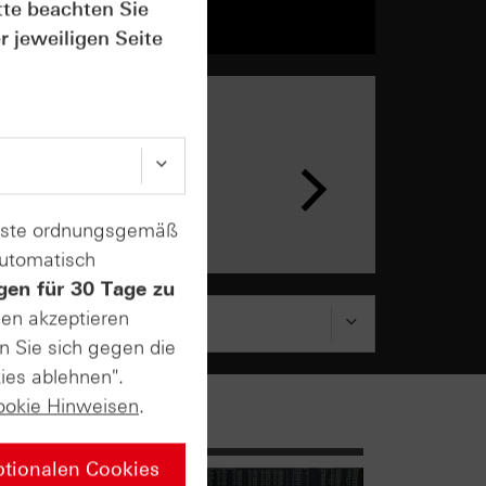
tte beachten Sie
r jeweiligen Seite
enste ordnungsgemäß
automatisch
gen für 30 Tage zu
sen akzeptieren
n Sie sich gegen die
ies ablehnen".
ookie Hinweisen
.
ptionalen Cookies