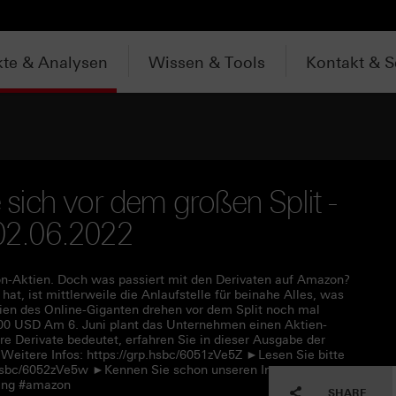
te & Analysen
Wissen & Tools
Kontakt & S
ich vor dem großen Split -
 02.06.2022
on-Aktien. Doch was passiert mit den Derivaten auf Amazon?
t, ist mittlerweile die Anlaufstelle für beinahe Alles, was
ien des Online-Giganten drehen vor dem Split noch mal
.400 USD Am 6. Juni plant das Unternehmen einen Aktien-
hre Derivate bedeutet, erfahren Sie in dieser Ausgabe der
eitere Infos: https://grp.hsbc/6051zVe5Z ►Lesen Sie bitte
p.hsbc/6052zVe5w ►Kennen Sie schon unseren Instagram-
ding #amazon
SHARE