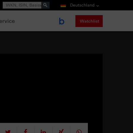
Suche
Deutschland
ervice
Watchlist
tweet
teilen
mitteilen
teilen
teilen