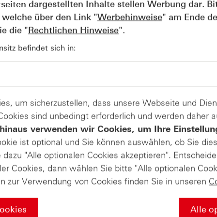
tseiten dargestellten Inhalte stellen Werbung dar. Bi
 welche über den Link "
Werbehinweise
" am Ende de
e die "
Rechtlichen Hinweise
".
itz befindet sich in:
AUGUST
Wie lange bleibt der DAX® in
07
Rekordlaune? - ntv Zertifikate
07.08.26
es, um sicherzustellen, dass unsere Webseite und Di
 Cookies sind unbedingt erforderlich und werden daher 
hinaus verwenden wir Cookies, um Ihre Einstellun
ookie ist optional und Sie können auswählen, ob Sie die
dazu "Alle optionalen Cookies akzeptieren". Entscheide
ler Cookies, dann wählen Sie bitte "Alle optionalen Cook
en zur Verwendung von Cookies finden Sie in unseren
C
Cookies
Alle o