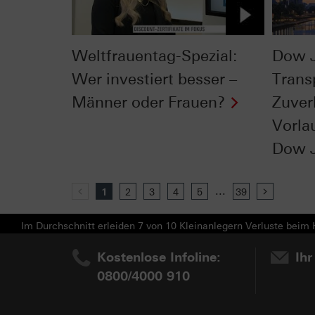
Weltfrauentag-Spezial:
Dow 
Wer investiert besser –
Trans
Männer oder Frauen?
Zuver
Vorla
Dow 
...
Previous
1
2
3
4
5
39
Next
Im Durchschnitt erleiden 7 von 10 Kleinanlegern Verluste beim H
Kostenlose Infoline:
Ihr
0800/4000 910