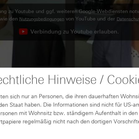
ndung zu Youtube und ggf. weiteren Google-Webdiensten no
owie den
von YouTube und der
Nutzungsbedingungen
Datenschut
Verbindung zu Youtube erlauben.
chtliche Hinweise / Cooki
ten sich nur an Personen, die ihren dauerhaften Wohnsi
en Staat haben. Die Informationen sind nicht für US-a
ersonen mit Wohnsitz bzw. ständigem Aufenthalt in de
tpapiere regelmäßig nicht nach den dortigen Vorschrifte