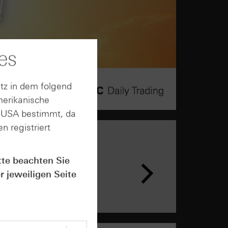
es
tz in dem folgend
merikanische
n USA bestimmt, da
n registriert
tte beachten Sie
r jeweiligen Seite