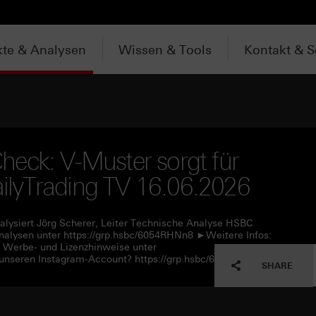
te & Analysen
Wissen & Tools
Kontakt & S
eck: V-Muster sorgt für
lyTrading TV 16.06.2026
alysiert Jörg Scherer, Leiter Technische Analyse HSBC
alysen unter https://grp.hsbc/6054RHNn8 ►Weitere Infos:
e Werbe- und Lizenzhinweise unter
unseren Instagram-Account? https://grp.hsbc/6057RHNn1
SHARE