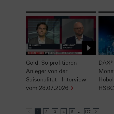
Gold: So profitieren
DAX® 
Anleger von der
Mone
Saisonalität - Interview
Hebel
vom 28.07.2026
HSBC 
...
Previous
1
2
3
4
5
177
Next