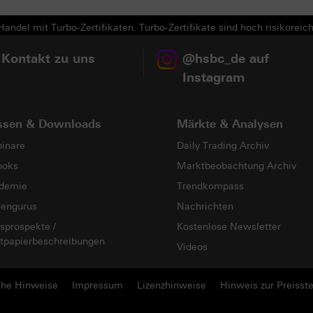
andel mit Turbo-Zertifikaten. Turbo-Zertifikate sind hoch risikoreich
 Kontakt zu uns
@hsbc_de auf
Instagram
ssen & Downloads
Märkte & Analysen
inare
Daily Trading Archiv
ooks
Marktbeobachtung Archiv
demie
Trendkompass
sengurus
Nachrichten
sprospekte /
Kostenlose Newsletter
tpapierbeschreibungen
Videos
che Hinweise
Impressum
Lizenzhinweise
Hinweis zur Preisste