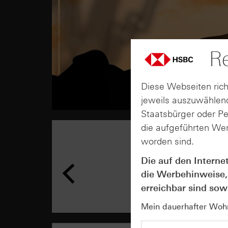
Re
Diese Webseiten rich
jeweils auszuwählend
Staatsbürger oder P
die aufgeführten Wer
worden sind.
Die auf den Interne
die Werbehinweise,
erreichbar sind sowi
Mein dauerhafter Wohns