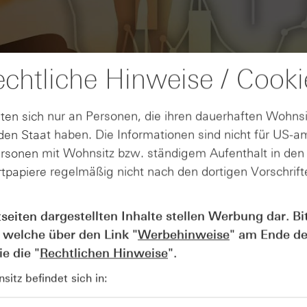
chtliche Hinweise / Cooki
ten sich nur an Personen, die ihren dauerhaften Wohnsi
en Staat haben. Die Informationen sind nicht für US-a
ersonen mit Wohnsitz bzw. ständigem Aufenthalt in de
tpapiere regelmäßig nicht nach den dortigen Vorschrifte
AUGUST
Wie lange bleibt der DAX® in
07
tseiten dargestellten Inhalte stellen Werbung dar. Bi
Rekordlaune? - ntv Zertifikate
 welche über den Link "
Werbehinweise
" am Ende de
07.08.26
e die "
Rechtlichen Hinweise
".
itz befindet sich in: