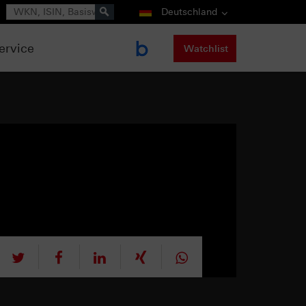
Suche
Deutschland
ervice
Watchlist
tweet
teilen
mitteilen
teilen
teilen