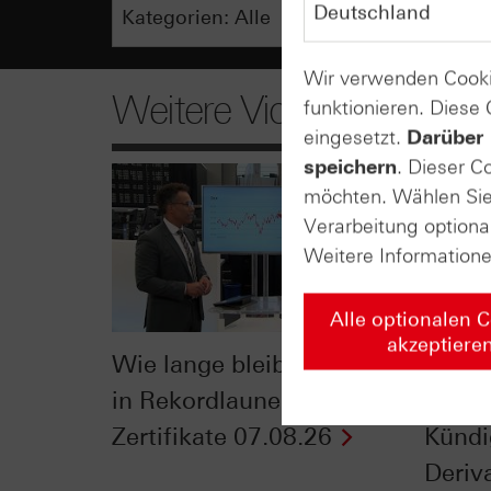
Wir verwenden Cooki
Weitere Videos
funktionieren. Diese
eingesetzt.
Darüber 
speichern
. Dieser C
möchten. Wählen Sie 
Verarbeitung optiona
Weitere Information
Alle optionalen 
akzeptiere
Wie lange bleibt der DAX®
Der Bl
in Rekordlaune? - ntv
Klein
Zertifikate 07.08.26
Kündi
Deriva