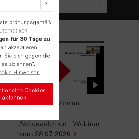
enste ordnungsgemäß
automatisch
gen für 30 Tage zu
sen akzeptieren
n Sie sich gegen die
ies ablehnen".
ookie Hinweisen
.
ptionalen Cookies
ablehnen
Checkliste - Zinsen
-
sichern mit
Aktienanleihen - Webinar
vom 28.07.2026