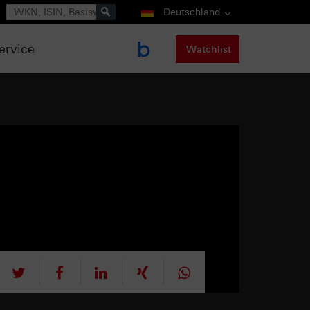
Suche
Deutschland
ervice
Watchlist
tweet
teilen
mitteilen
teilen
teilen