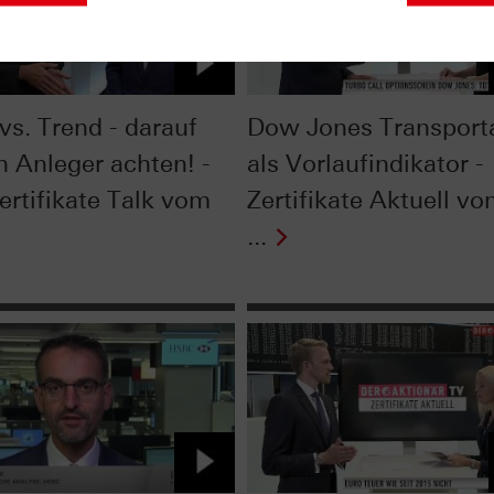
vs. Trend - darauf
Dow Jones Transport
n Anleger achten! -
als Vorlaufindikator -
ertifikate Talk vom
Zertifikate Aktuell v
...