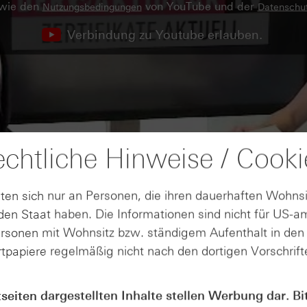
owie den
von YouTube und der
Nutzungsbedingungen
Datenschut
Verbindung zu Youtube erlauben.
chtliche Hinweise / Cooki
ten sich nur an Personen, die ihren dauerhaften Wohnsi
en Staat haben. Die Informationen sind nicht für US-a
ersonen mit Wohnsitz bzw. ständigem Aufenthalt in de
tpapiere regelmäßig nicht nach den dortigen Vorschrifte
tseiten dargestellten Inhalte stellen Werbung dar. Bi