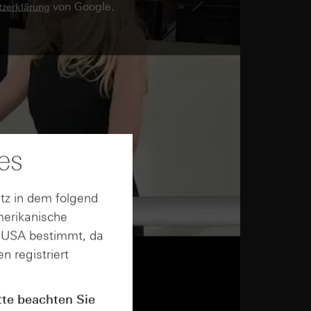
von Google.
zerklärung
es
tz in dem folgend
merikanische
n USA bestimmt, da
n registriert
tte beachten Sie