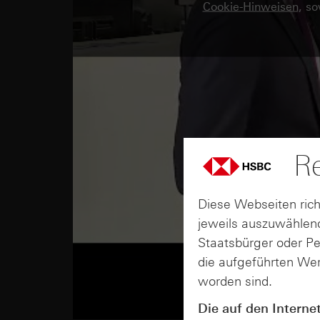
Cookie-Hinweisen
, s
Re
Diese Webseiten rich
jeweils auszuwählend
Staatsbürger oder P
die aufgeführten Wer
worden sind.
Die auf den Interne