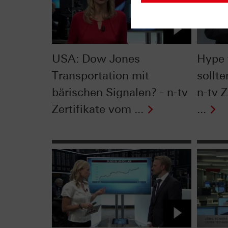
USA: Dow Jones
Hype 
Transportation mit
sollte
bärischen Signalen? - n-tv
n-tv Z
Zertifikate vom ...
...