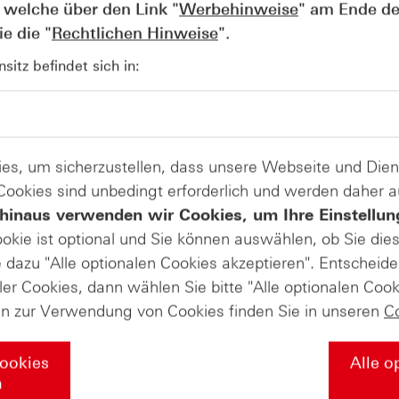
 welche über den Link "
Werbehinweise
" am Ende de
e die "
Rechtlichen Hinweise
".
itz befindet sich in:
AUGUST
Der Blick ins Kleingedruckte: Koste
04
Kündigungen bei Derivaten - Webin
vom 04.08.2026
es, um sicherzustellen, dass unsere Webseite und Di
 Cookies sind unbedingt erforderlich und werden daher 
hinaus verwenden wir Cookies, um Ihre Einstellun
ookie ist optional und Sie können auswählen, ob Sie die
dazu "Alle optionalen Cookies akzeptieren". Entscheide
ler Cookies, dann wählen Sie bitte "Alle optionalen Cook
en zur Verwendung von Cookies finden Sie in unseren
C
Cookies
Alle o
n