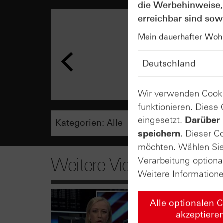
die Werbehinweise,
erreichbar sind sowi
Mein dauerhafter Wohns
Wir verwenden Cooki
funktionieren. Diese
eingesetzt.
Darüber 
speichern
. Dieser C
möchten. Wählen Sie 
Weitere Videos
Verarbeitung optiona
Weitere Information
Alle optionalen 
akzeptiere