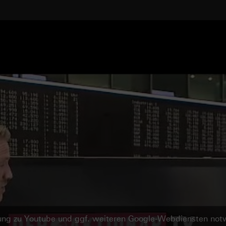
ndung zu Youtube und ggf. weiteren Google-Webdiensten no