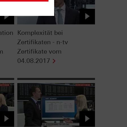
ation
Komplexität bei
Zertifikaten - n-tv
om
Zertifikate vom
04.08.2017