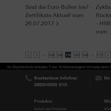
Sind die Euro-Bullen los? -
Zykli
Zertifikate Aktuell vom
Rücks
26.07.2017
- HSB
vom ..
...
...
Previous
1
144
145
146
147
148
177
Im Durchschnitt erleiden 7 von 10 Kleinanlegern Verluste beim H
Kostenlose Infoline:
Ihr
0800/4000 910
Produkte
Wi
Knock-out-Produkte
Web