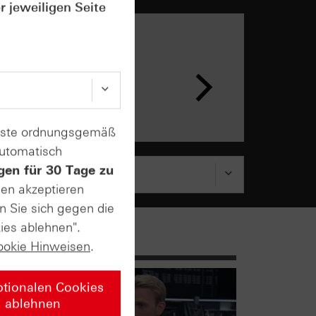
r jeweiligen Seite
n &
ar
enste ordnungsgemäß
automatisch
gen für 30 Tage zu
sen akzeptieren
n Sie sich gegen die
ies ablehnen".
ookie Hinweisen
.
ptionalen Cookies
ablehnen