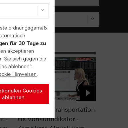
enste ordnungsgemäß
automatisch
gen für 30 Tage zu
sen akzeptieren
n Sie sich gegen die
ies ablehnen".
ookie Hinweisen
.
ptionalen Cookies
ablehnen
uf
Dow Jones Transportation
! -
als Vorlaufindikator -