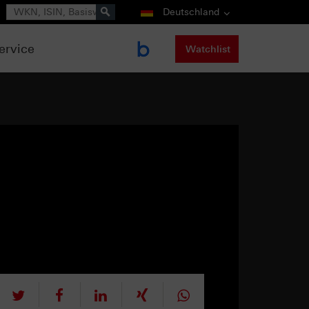
Suche
Deutschland
ervice
Watchlist
tweet
teilen
mitteilen
teilen
teilen