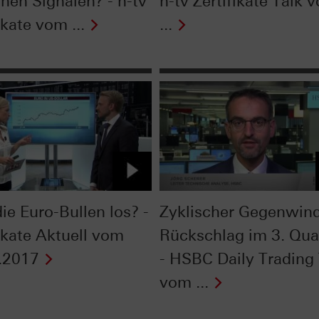
chen Signalen? - n-tv
n-tv Zertifikate Talk 
ikate vom ...
...
ie Euro-Bullen los? -
Zyklischer Gegenwind
fikate Aktuell vom
Rückschlag im 3. Qua
.2017
- HSBC Daily Trading
vom ...