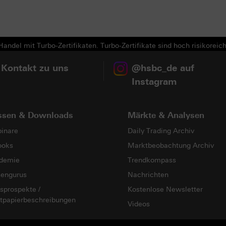
Next
andel mit Turbo-Zertifikaten. Turbo-Zertifikate sind hoch risikoreich
 Kontakt zu uns
@hsbc_de auf
Instagram
ssen & Downloads
Märkte & Analysen
inare
Daily Trading Archiv
ooks
Marktbeobachtung Archiv
demie
Trendkompass
sengurus
Nachrichten
sprospekte /
Kostenlose Newsletter
tpapierbeschreibungen
Videos