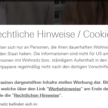
chtliche Hinweise / Cooki
ten sich nur an Personen, die ihren dauerhaften Wohnsi
en Staat haben. Die Informationen sind nicht für US-a
ersonen mit Wohnsitz bzw. ständigem Aufenthalt in de
tpapiere regelmäßig nicht nach den dortigen Vorschrifte
tseiten dargestellten Inhalte stellen Werbung dar. Bi
AUGUST
Wie lange bleibt der DAX® in
07
 welche über den Link "
Werbehinweise
" am Ende de
Rekordlaune? - ntv Zertifikate
e die "
Rechtlichen Hinweise
".
07.08.26
itz befindet sich in: