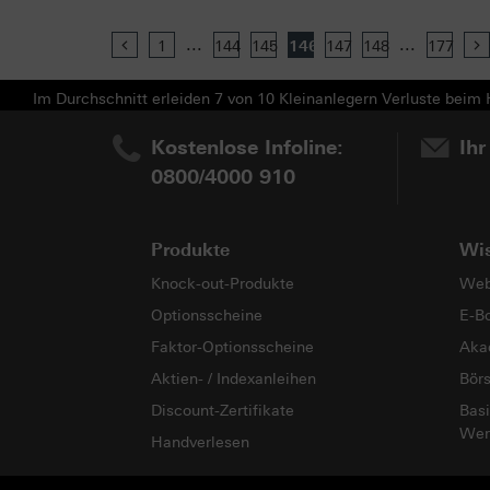
...
...
Previous
1
144
145
146
147
148
177
Im Durchschnitt erleiden 7 von 10 Kleinanlegern Verluste beim H
Kostenlose Infoline:
Ihr
0800/4000 910
Produkte
Wi
Knock-out-Produkte
Web
Optionsscheine
E-B
Faktor-Optionsscheine
Aka
Aktien- / Indexanleihen
Bör
Discount-Zertifikate
Basi
Wer
Handverlesen