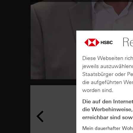
Re
Diese Webseiten rich
jeweils auszuwählend
Staatsbürger oder P
die aufgeführten Wer
worden sind.
Die auf den Interne
die Werbehinweise,
erreichbar sind sowi
Mein dauerhafter Wohns