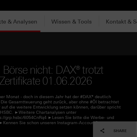
te & Analysen
Wissen & Tools
Kontakt & S
 Börse nicht: DAX® trotzt
 Zertifikate 01.06.2026
her Monat - doch in diesem Jahr hat der #DAX® deutlich
n: Die Gesamtteuerung geht zurück, aber ohne #Öl betrachtet
r auf die weitere Entwicklung setzen können, darüber spricht
r #HSBC. ►Weitere Chartanalysen unter
s://grp.hsbc/6054CnRq4 ►Lesen Sie bitte die Werbe- und
f ►Kennen Sie schon unseren Instagram-Account?
SHARE