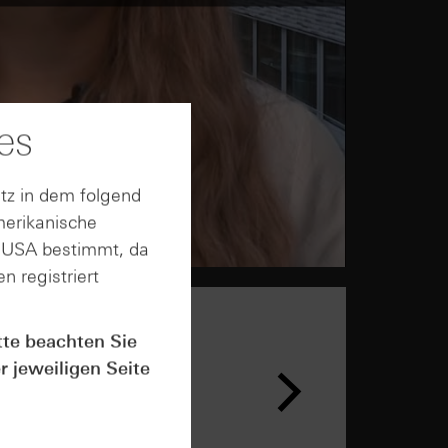
es
tz in dem folgend
merikanische
n USA bestimmt, da
n registriert
tte beachten Sie
r jeweiligen Seite