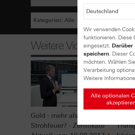
Wir verwenden Cooki
funktionieren. Diese
Weitere Videos
eingesetzt.
Darüber 
speichern
. Dieser C
möchten. Wählen Sie 
Verarbeitung optiona
Weitere Information
Alle optionalen 
akzeptiere
Gold - mehr als ein
USA:
Strohfeuer? - Zertifikate
Trans