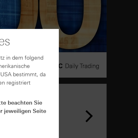
es
tz in dem folgend
merikanische
n USA bestimmt, da
n registriert
tte beachten Sie
r jeweiligen Seite