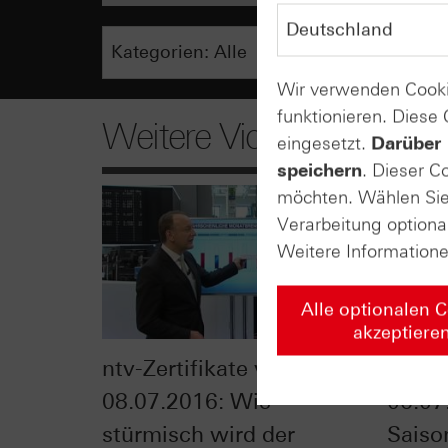
Wir verwenden Cooki
funktionieren. Diese
Weitere Videos
eingesetzt.
Darüber 
speichern
. Dieser C
möchten. Wählen Sie 
Verarbeitung optiona
Weitere Information
Alle optionalen 
akzeptiere
ntv-Zertifikate vom
Zerti
08.07.2016: Wie
06.07
stürmisch wird der
Saiso