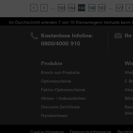
...
...
Previous
1
163
164
165
166
167
177
Im Durchschnitt erleiden 7 von 10 Kleinanlegern Verluste beim H
Kostenlose Infoline:
Ihr
0800/4000 910
Produkte
Wi
Knock-out-Produkte
Web
Optionsscheine
E-B
Faktor-Optionsscheine
Aka
Aktien- / Indexanleihen
Bör
Discount-Zertifikate
Basi
Wer
Handverlesen
Cookie-Hinweise
Datenschutzhinweise
Rechtli