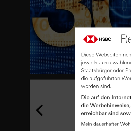
Re
Diese Webseiten rich
jeweils auszuwählend
Staatsbürger oder P
die aufgeführten Wer
worden sind.
Die auf den Interne
die Werbehinweise,
erreichbar sind sowi
Mein dauerhafter Wohns