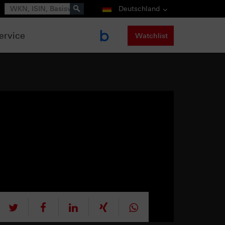
Suche
Deutschland
ervice
Watchlist
tweet
teilen
mitteilen
teilen
teilen