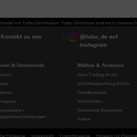
Next
andel mit Turbo-Zertifikaten. Turbo-Zertifikate sind hoch risikoreich
 Kontakt zu uns
@hsbc_de auf
Instagram
ssen & Downloads
Märkte & Analysen
inare
Daily Trading Archiv
ooks
Marktbeobachtung Archiv
demie
Trendkompass
sengurus
Nachrichten
sprospekte /
Kostenlose Newsletter
tpapierbeschreibungen
Videos
che Hinweise
Impressum
Lizenzhinweise
Hinweis zur Preisste