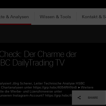
te & Analysen
Wissen & Tools
Kontakt & S
Check: Der Charme der
BC DailyTrading TV
alysiert Jörg Scherer, Leiter Technische Analyse HSBC
 Chartanalysen unter https://grp.hsbc/6054RHNn8 ►Weitere
tte die Werbe- und Lizenzhinweise unter
unseren Instagram-Account? https://grp.hsbc/6057RHNn1
SHARE