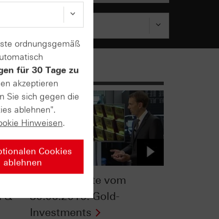
enste ordnungsgemäß
automatisch
gen für 30 Tage zu
sen akzeptieren
n Sie sich gegen die
ies ablehnen".
ookie Hinweisen
.
ptionalen Cookies
ablehnen
TV
ntv-Zertifikate vom
d &
30.06.2016: Gold-
Investments