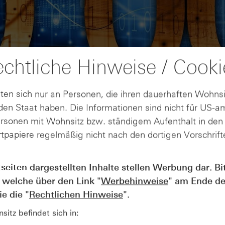
chtliche Hinweise / Cooki
ten sich nur an Personen, die ihren dauerhaften Wohnsi
en Staat haben. Die Informationen sind nicht für US-a
ersonen mit Wohnsitz bzw. ständigem Aufenthalt in de
tpapiere regelmäßig nicht nach den dortigen Vorschrifte
AUGUST
tseiten dargestellten Inhalte stellen Werbung dar. Bi
Wie lange bleibt der DAX® in
07
 welche über den Link "
Werbehinweise
" am Ende de
Rekordlaune? - ntv Zertifikate
07.08.26
e die "
Rechtlichen Hinweise
".
itz befindet sich in: