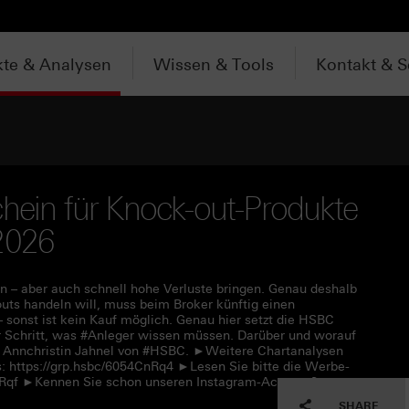
te & Analysen
Wissen & Tools
Kontakt & S
chein für Knock-out-Produkte
2026
 – aber auch schnell hohe Verluste bringen. Genau deshalb
uts handeln will, muss beim Broker künftig einen
– sonst ist kein Kauf möglich. Genau hier setzt die HSBC
für Schritt, was #Anleger wissen müssen. Darüber und worauf
t Annchristin Jahnel von #HSBC. ►Weitere Chartanalysen
: https://grp.hsbc/6054CnRq4 ►Lesen Sie bitte die Werbe-
CnRqf ►Kennen Sie schon unseren Instagram-Account?
SHARE