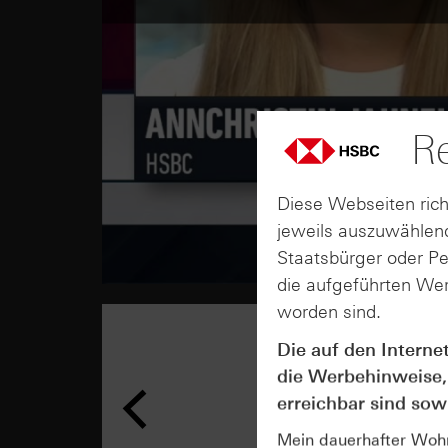
Re
Diese Webseiten rich
jeweils auszuwählend
Staatsbürger oder P
die aufgeführten Wer
worden sind.
Die auf den Interne
die Werbehinweise,
erreichbar sind sowi
Mein dauerhafter Wohns