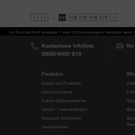
...
Previous
1
173
174
175
176
177
Next
Im Durchschnitt erleiden 7 von 10 Kleinanlegern Verluste beim H
Kostenlose Infoline:
Ihr
0800/4000 910
Produkte
Wi
Knock-out-Produkte
Web
Optionsscheine
E-B
Faktor-Optionsscheine
Aka
Aktien- / Indexanleihen
Bör
Discount-Zertifikate
Basi
Wer
Handverlesen