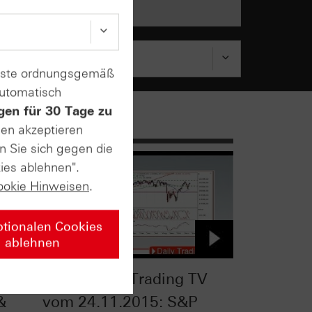
enste ordnungsgemäß
automatisch
gen für 30 Tage zu
sen akzeptieren
n Sie sich gegen die
ies ablehnen".
ookie Hinweisen
.
ptionalen Cookies
ablehnen
TV
HSBC Daily Trading TV
&
vom 24.11.2015: S&P