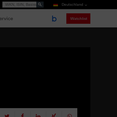
Suche
Deutschland
ervice
Watchlist
tweet
teilen
mitteilen
teilen
teilen