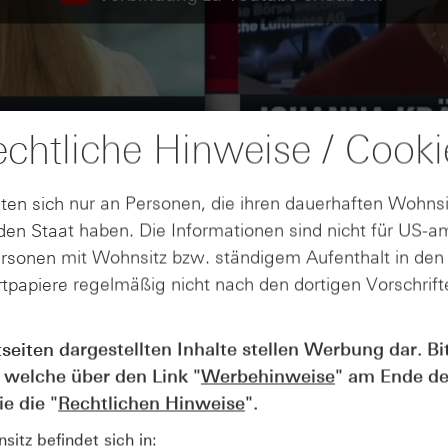
chtliche Hinweise / Cooki
ten sich nur an Personen, die ihren dauerhaften Wohnsi
en Staat haben. Die Informationen sind nicht für US-a
ersonen mit Wohnsitz bzw. ständigem Aufenthalt in de
tpapiere regelmäßig nicht nach den dortigen Vorschrifte
tseiten dargestellten Inhalte stellen Werbung dar. Bi
AUGUST
 welche über den Link "
Werbehinweise
" am Ende de
Wie lange bleibt der DAX® in
07
Rekordlaune? - ntv Zertifikate
e die "
Rechtlichen Hinweise
".
07.08.26
itz befindet sich in: