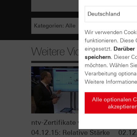
Wir verwenden Cooki
funktionieren. Diese
Weitere Videos
eingesetzt.
Darüber 
speichern
. Dieser C
möchten. Wählen Sie 
Verarbeitung optiona
Weitere Information
Alle optionalen 
akzeptiere
ntv-Zertifikate vom
Zerti
04.12.15: Relative Stärke
02.12