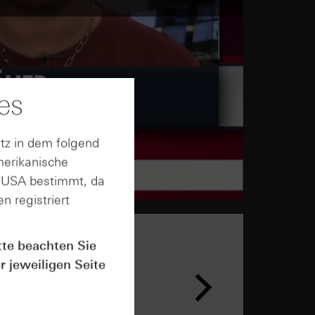
es
tz in dem folgend
merikanische
n USA bestimmt, da
n registriert
tte beachten Sie
r jeweiligen Seite