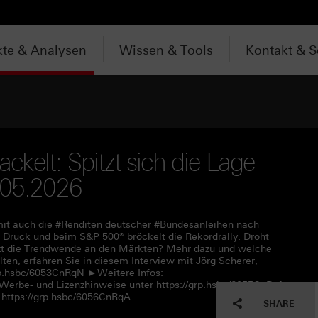
te & Analysen
Wissen & Tools
Kontakt & S
ackelt: Spitzt sich die Lage
.05.2026
damit auch die #Renditen deutscher #Bundesanleihen nach
 Druck und beim S&P 500® bröckelt die Rekordrally. Droht
tzt die Trendwende an den Märkten? Mehr dazu und welche
lten, erfahren Sie in diesem Interview mit Jörg Scherer,
rp.hsbc/6053CnRqN ►Weitere Infos:
 Werbe- und Lizenzhinweise unter https://grp.hsbc/6055CnRqf
https://grp.hsbc/6056CnRqA
SHARE