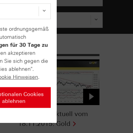
enste ordnungsgemäß
automatisch
gen für 30 Tage zu
sen akzeptieren
n Sie sich gegen die
ies ablehnen".
ookie Hinweisen
.
ptionalen Cookies
ablehnen
TV
Zertifikate Aktuell vom
18.11.2015: Gold