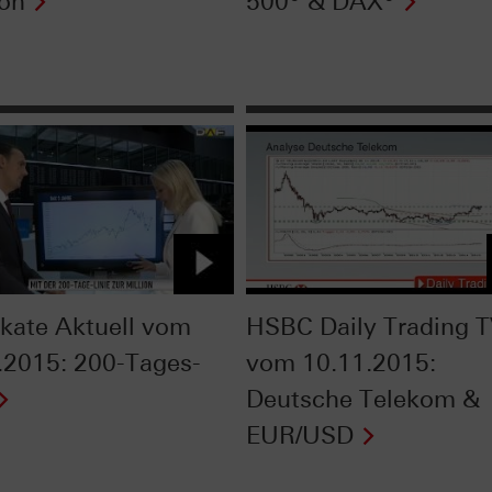
eon
500® & DAX®
fikate Aktuell vom
HSBC Daily Trading 
.2015: 200-Tages-
vom 10.11.2015:
Deutsche Telekom &
EUR/USD