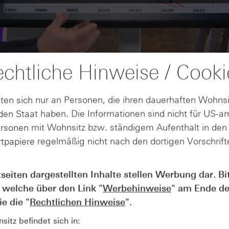
chtliche Hinweise / Cooki
ten sich nur an Personen, die ihren dauerhaften Wohnsi
en Staat haben. Die Informationen sind nicht für US-a
ersonen mit Wohnsitz bzw. ständigem Aufenthalt in de
tpapiere regelmäßig nicht nach den dortigen Vorschrifte
tseiten dargestellten Inhalte stellen Werbung dar. Bi
AUGUST
Der Blick ins Kleingedruckte: Koste
04
 welche über den Link "
Werbehinweise
" am Ende de
Kündigungen bei Derivaten - Webin
e die "
Rechtlichen Hinweise
".
vom 04.08.2026
itz befindet sich in: