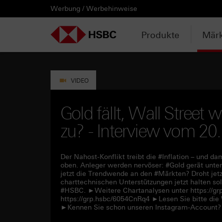
Werbung / Werbehinweise
PRODUKTE
MÄRKTE & ANALYSEN
WISSEN & TOOLS
KONTAKT & SERVICE
LÄNDERAUSWAHL
AUSGEWÄHLTE SEITEN
HEBELPRODUKTE
ANLAGEPRODUKTE
AKTUELLES
ANALYSEN
VIDEOS
WATCHLIST
WEBINARE
WISSEN
TOOLS
KONTAKT
SERVICE
DOWNLOADCENTER
HEBELPRODUKTE
ANALYSEN
WEBINARE
KONTAKT
Watchlist
Knock-out-Produkte
Aktien- / Indexanleihen
Neuemissionen
Daily Trading
Mediathek
Login / Zur Watchlist
Webinartermine
kostenlose eBooks
Aktien- / Indexanleihen Rechner
Kontaktformular
Wir über uns
Basisprospekte /
Deutschland
Produkte
Märk
Wertpapierbeschreibungen
ANLAGEPRODUKTE
VIDEOS
WISSEN
SERVICE
Basisprospekte
Optionsscheine
Bonus-Zertifikate
Anpassungen / Kündigungen
Marktbeobachtung
Daily Trading TV
Webinaraufzeichnungen
Akademie
HSBC Emissionstool
Praktikanten / Werkstudenten
Newsletter Abonnement
Österreich
Registrierungsformulare
AKTUELLES
WATCHLIST
TOOLS
DOWNLOADCENTER
Weitere Hebelprodukte
Discount-Zertifikate
Trading-Aktionen
Trendkompass
ntv-Zertifikate mit HSBC
Börsengurus
Open End Knock-out-Produkte
VIDEO
Rechner
Unvollständige
Verkaufsprospekte
Ausgestoppte Produkte
Express-Zertifikate
Intraday-Emissionen
Nachrichten
Zertifikate Aktuell mit HSBC
Rolltermine
Gold fällt, Wall Street w
Trendkompass
zu? - Interview vom 20
Intraday-Emissionen
Handverlesen
Zur Zeichnung
Newsletter-Abonnement
FAQs
Watchlist
Der Nahost-Konflikt treibt die #Inflation – und 
oben. Anleger werden nervöser: #Gold gerät unter
jetzt die Trendwende an den #Märkten? Droht je
charttechnischen Unterstützungen jetzt halten sol
#HSBC. ►Weitere Chartanalysen unter https://g
https://grp.hsbc/6054CnRq4 ►Lesen Sie bitte die
►Kennen Sie schon unseren Instagram-Account? 