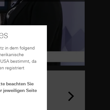
es
tz in dem folgend
merikanische
n USA bestimmt, da
n registriert
tte beachten Sie
n &
r jeweiligen Seite
ar