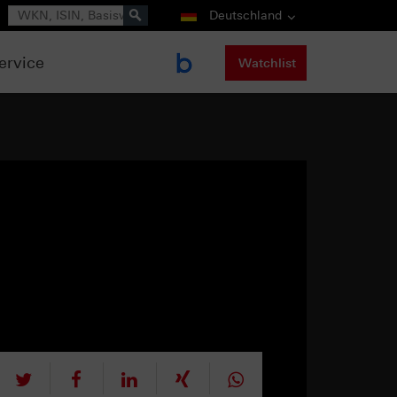
Suche
Deutschland
ervice
Watchlist
tweet
teilen
mitteilen
teilen
teilen