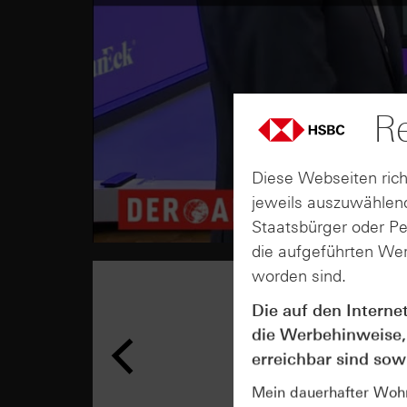
Re
Diese Webseiten rich
jeweils auszuwählend
Staatsbürger oder P
die aufgeführten Wer
worden sind.
Die auf den Interne
die Werbehinweise,
erreichbar sind sowi
Mein dauerhafter Wohns