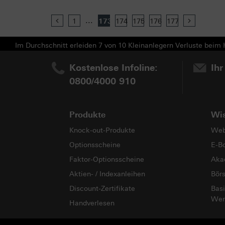
...
Previous
1
173
174
175
176
177
Next
Im Durchschnitt erleiden 7 von 10 Kleinanlegern Verluste beim H
Kostenlose Infoline:
Ihr
0800/4000 910
Produkte
Wi
Knock-out-Produkte
Web
Optionsscheine
E-B
Faktor-Optionsscheine
Aka
Aktien- / Indexanleihen
Bör
Discount-Zertifikate
Basi
Wer
Handverlesen