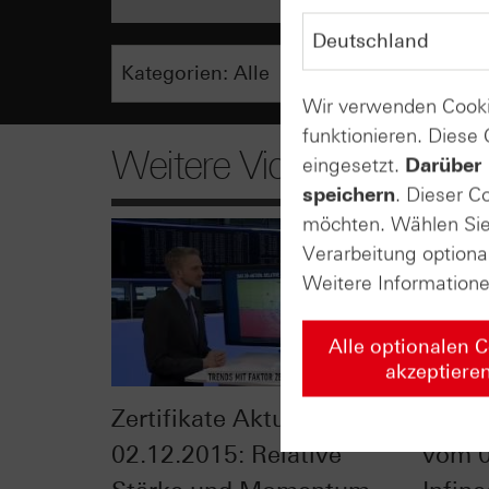
Wir verwenden Cooki
funktionieren. Diese
Weitere Videos
eingesetzt.
Darüber 
speichern
. Dieser C
möchten. Wählen Sie 
Verarbeitung optiona
Weitere Information
Alle optionalen 
akzeptiere
Zertifikate Aktuell vom
HSBC 
02.12.2015: Relative
vom 0