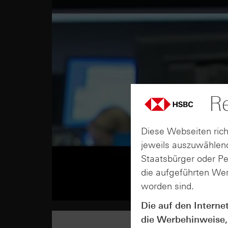
Re
Diese Webseiten rich
jeweils auszuwählend
Staatsbürger oder P
die aufgeführten Wer
worden sind.
Die auf den Interne
die Werbehinweise,