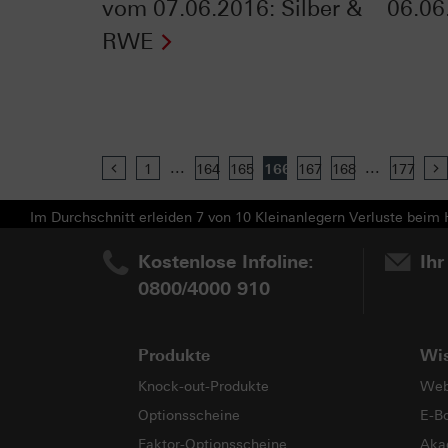
vom 07.06.2016: Silber &
06.06
RWE
...
...
Previous
1
164
165
166
167
168
177
Im Durchschnitt erleiden 7 von 10 Kleinanlegern Verluste beim H
Kostenlose Infoline:
Ihr
0800/4000 910
Produkte
Wi
Knock-out-Produkte
Web
Optionsscheine
E-B
Faktor-Optionsscheine
Aka