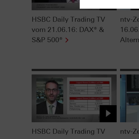
HSBC Daily Trading TV
ntv-Z
vom 21.06.16: DAX® &
16.06
S&P 500®
Alter
HSBC Daily Trading TV
ntv-Z