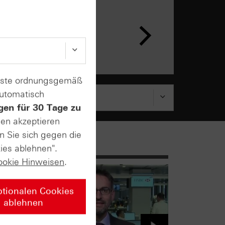
enste ordnungsgemäß
automatisch
gen für 30 Tage zu
sen akzeptieren
n Sie sich gegen die
ies ablehnen".
ookie Hinweisen
.
ptionalen Cookies
ablehnen