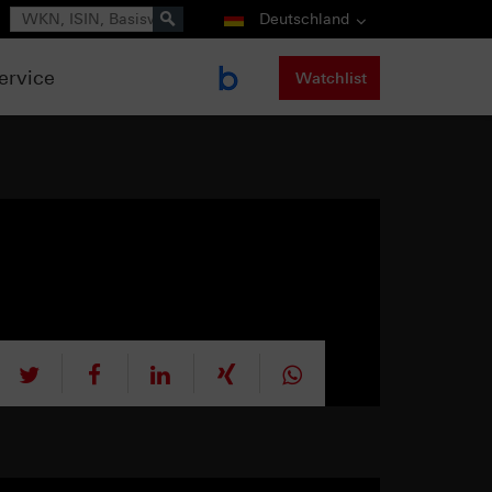
Suche
Deutschland
ervice
Watchlist
tweet
teilen
mitteilen
teilen
teilen