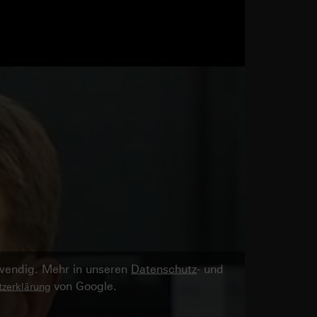
twendig. Mehr in unseren
Datenschutz
- und
von Google.
zerklärung