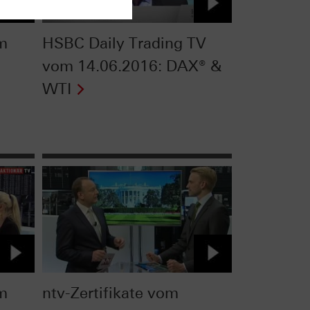
om
HSBC Daily Trading TV
vom 14.06.2016: DAX® &
WTI
om
ntv-Zertifikate vom