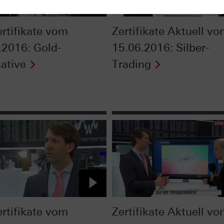
ertifikate vom
Zertifikate Aktuell v
.2016: Gold-
15.06.2016: Silber-
native
Trading
ertifikate vom
Zertifikate Aktuell v