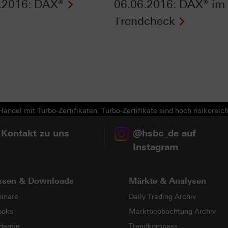
.2016: DAX®
06.06.2016: DAX® im
Trendcheck
Next
andel mit Turbo-Zertifikaten. Turbo-Zertifikate sind hoch risikoreich
 Kontakt zu uns
@hsbc_de auf
Instagram
ssen & Downloads
Märkte & Analysen
inare
Daily Trading Archiv
ooks
Marktbeobachtung Archiv
demie
Trendkompass