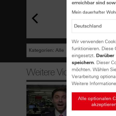
erreichbar sind sowi
Mein dauerhafter Wohns
Wir verwenden Cooki
funktionieren. Diese
eingesetzt.
Darüber 
speichern
. Dieser C
möchten. Wählen Sie 
Weitere Videos
Verarbeitung optiona
Weitere Information
Alle optionalen 
akzeptiere