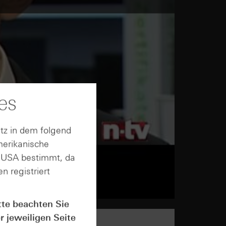
es
tz in dem folgend
merikanische
n USA bestimmt, da
n registriert
tte beachten Sie
r jeweiligen Seite