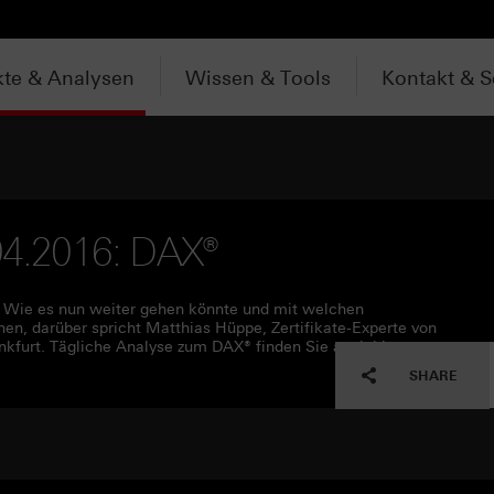
te & Analysen
Wissen & Tools
Kontakt & S
.04.2016: DAX®
h. Wie es nun weiter gehen könnte und mit welchen
en, darüber spricht Matthias Hüppe, Zertifikate-Experte von
nkfurt. Tägliche Analyse zum DAX® finden Sie auch hier:
SHARE