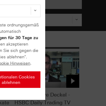
enste ordnungsgemäß
automatisch
gen für 30 Tage zu
sen akzeptieren
n Sie sich gegen die
ies ablehnen".
ookie Hinweisen
.
ptionalen Cookies
ablehnen
n die
Der ultimative Deckel -
kate
HSBC Daily Trading TV