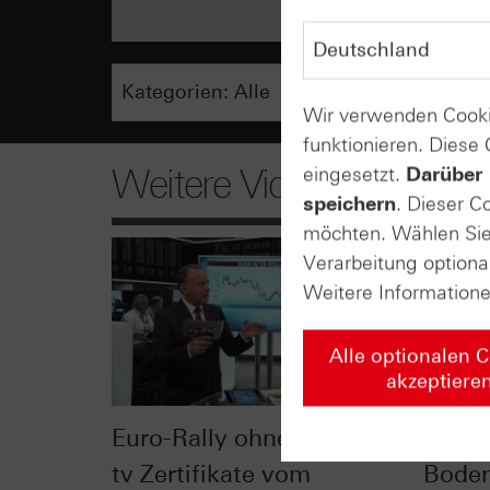
Wir verwenden Cooki
funktionieren. Diese
Weitere Videos
eingesetzt.
Darüber 
speichern
. Dieser C
möchten. Wählen Sie 
Verarbeitung optiona
Weitere Information
Alle optionalen 
akzeptiere
Euro-Rally ohne Ende - n-
Somme
tv Zertifikate vom
Boden