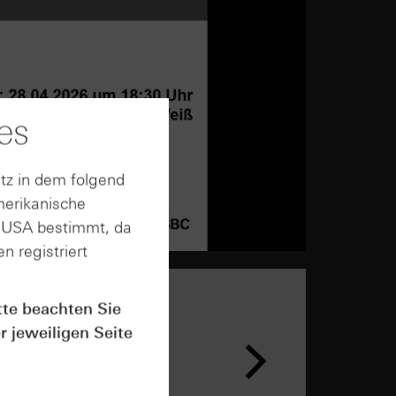
es
tz in dem folgend
merikanische
n USA bestimmt, da
n registriert
tte beachten Sie
r jeweiligen Seite