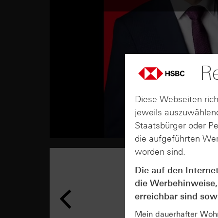
Re
Diese Webseiten rich
jeweils auszuwählend
Staatsbürger oder P
die aufgeführten Wer
worden sind.
Die auf den Interne
die Werbehinweise,
erreichbar sind sowi
Mein dauerhafter Wohns