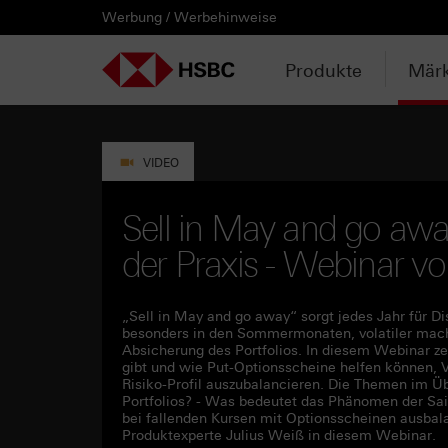
Werbung / Werbehinweise
PRODUKTE
MÄRKTE & ANALYSEN
WISSEN & TOOLS
KONTAKT & SERVICE
LÄNDERAUSWAHL
AUSGEWÄHLTE SEITEN
HEBELPRODUKTE
ANLAGEPRODUKTE
AKTUELLES
ANALYSEN
VIDEOS
WATCHLIST
WEBINARE
WISSEN
TOOLS
KONTAKT
SERVICE
DOWNLOADCENTER
HEBELPRODUKTE
ANALYSEN
WEBINARE
KONTAKT
Watchlist
Knock-out-Produkte
Aktien- / Indexanleihen
Neuemissionen
Daily Trading
Mediathek
Login / Zur Watchlist
Webinartermine
kostenlose eBooks
Aktien- / Indexanleihen Rechner
Kontaktformular
Wir über uns
Basisprospekte /
Deutschland
Produkte
Märk
Wertpapierbeschreibungen
ANLAGEPRODUKTE
VIDEOS
WISSEN
SERVICE
Basisprospekte
Optionsscheine
Bonus-Zertifikate
Anpassungen / Kündigungen
Marktbeobachtung
Daily Trading TV
Webinaraufzeichnungen
Akademie
HSBC Emissionstool
Praktikanten / Werkstudenten
Newsletter Abonnement
Österreich
Registrierungsformulare
AKTUELLES
WATCHLIST
TOOLS
DOWNLOADCENTER
Weitere Hebelprodukte
Discount-Zertifikate
Trading-Aktionen
Trendkompass
ntv-Zertifikate mit HSBC
Börsengurus
Open End Knock-out-Produkte
VIDEO
Rechner
Unvollständige
Verkaufsprospekte
Ausgestoppte Produkte
Express-Zertifikate
Intraday-Emissionen
Nachrichten
Zertifikate Aktuell mit HSBC
Rolltermine
Sell in May and go awa
Trendkompass
der Praxis - Webinar 
Intraday-Emissionen
Handverlesen
Zur Zeichnung
Newsletter-Abonnement
FAQs
Watchlist
„Sell in May and go away“ sorgt jedes Jahr für D
besonders in den Sommermonaten, volatiler machen
Absicherung des Portfolios. In diesem Webinar z
gibt und wie Put-Optionsscheine helfen können, 
Risiko-Profil auszubalancieren. Die Themen im Üb
Portfolios? - Was bedeutet das Phänomen der Sais
bei fallenden Kursen mit Optionsscheinen ausba
Produktexperte Julius Weiß in diesem Webinar.