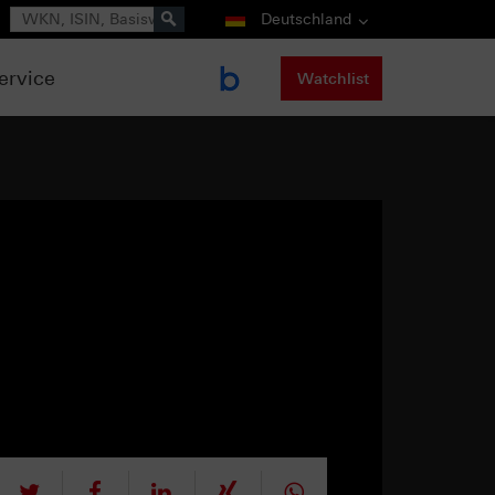
Suche
Deutschland
ervice
Watchlist
tweet
teilen
mitteilen
teilen
teilen