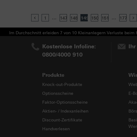
...
...
Previous
1
147
148
149
150
151
177
Im Durchschnitt erleiden 7 von 10 Kleinanlegern Verluste beim H
Kostenlose Infoline:
Ihr
0800/4000 910
Produkte
Wi
Knock-out-Produkte
Web
Optionsscheine
E-B
Faktor-Optionsscheine
Aka
Aktien- / Indexanleihen
Bör
Discount-Zertifikate
Basi
Wer
Handverlesen