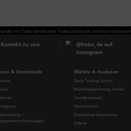
Next
andel mit Turbo-Zertifikaten. Turbo-Zertifikate sind hoch risikoreich
 Kontakt zu uns
@hsbc_de auf
Instagram
ssen & Downloads
Märkte & Analysen
inare
Daily Trading Archiv
ooks
Marktbeobachtung Archiv
demie
Trendkompass
sengurus
Nachrichten
sprospekte /
Kostenlose Newsletter
tpapierbeschreibungen
Videos