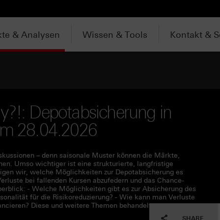
te & Analysen
Wissen & Tools
Kontakt & S
y?!: Depotabsicherung in
vom 28.04.2026
iskussionen – denn saisonale Muster können die Märkte,
. Umso wichtiger ist eine strukturierte, langfristige
eigen wir, welche Möglichkeiten zur Depotabsicherung es
Verluste bei fallenden Kursen abzufedern und das Chance-
erblick: - Welche Möglichkeiten gibt es zur Absicherung des
onalität für die Risikoreduzierung? - Wie kann man Verluste
lancieren? Diese und weitere Themen behandelt unser
SHARE