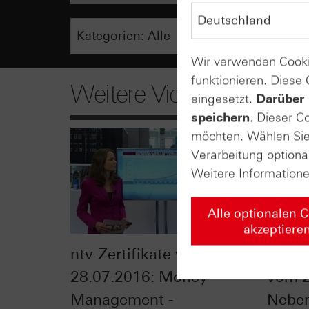
Wir verwenden Cooki
funktionieren. Diese
Weitere Videos
eingesetzt.
Darüber 
speichern
. Dieser C
möchten. Wählen Sie 
Verarbeitung optiona
Weitere Information
Alle optionalen 
akzeptiere
ntv-Zertifikate vom
HSBC 
28.07.2016: Money
vom 2
Management -
Neben