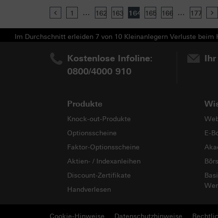
...
...
Previous
1
162
163
164
165
166
177
Im Durchschnitt erleiden 7 von 10 Kleinanlegern Verluste beim H
Kostenlose Infoline:
Ihr
0800/4000 910
Produkte
Wi
Knock-out-Produkte
Web
Optionsscheine
E-B
Faktor-Optionsscheine
Aka
Aktien- / Indexanleihen
Bör
Discount-Zertifikate
Basi
Wer
Handverlesen
Cookie-Hinweise
Datenschutzhinweise
Rechtli