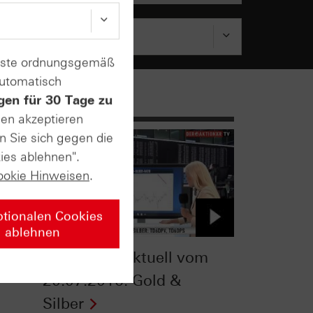
enste ordnungsgemäß
automatisch
gen für 30 Tage zu
sen akzeptieren
n Sie sich gegen die
ies ablehnen".
ookie Hinweisen
.
ptionalen Cookies
ablehnen
Zertifikate-Aktuell vom
20.07.2016: Gold &
Silber