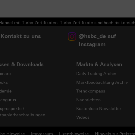
Next
andel mit Turbo-Zertifikaten. Turbo-Zertifikate sind hoch risikoreich
 Kontakt zu uns
@hsbc_de auf
Instagram
ssen & Downloads
Märkte & Analysen
inare
Daily Trading Archiv
ooks
Marktbeobachtung Archiv
demie
Trendkompass
sengurus
Nachrichten
sprospekte /
Kostenlose Newsletter
tpapierbeschreibungen
Videos
che Hinweise
Impressum
Lizenzhinweise
Hinweis zur Preisste