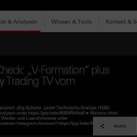
te & Analysen
Wissen & Tools
Kontakt & S
heck: „V-Formation“ plus
ly Trading TV vom
alysiert Jörg Scherer, Leiter Technische Analyse HSBC
alysen unter https://grp.hsbc/6054RHNn8 ►Weitere Infos:
e Werbe- und Lizenzhinweise unter
unseren Instagram-Account? https://grp.hsbc/6057RHNn1
SHARE