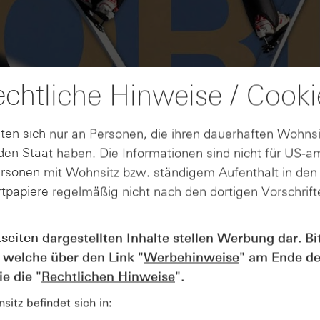
chtliche Hinweise / Cooki
ten sich nur an Personen, die ihren dauerhaften Wohnsi
en Staat haben. Die Informationen sind nicht für US-a
ersonen mit Wohnsitz bzw. ständigem Aufenthalt in de
tpapiere regelmäßig nicht nach den dortigen Vorschrifte
AUGUST
tseiten dargestellten Inhalte stellen Werbung dar. Bi
Wie lange bleibt der DAX® in
07
 welche über den Link "
Werbehinweise
" am Ende de
Rekordlaune? - ntv Zertifikate
07.08.26
e die "
Rechtlichen Hinweise
".
itz befindet sich in: