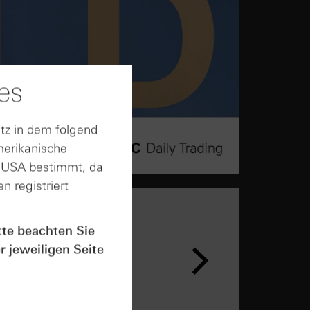
es
tz in dem folgend
merikanische
n USA bestimmt, da
n registriert
tte beachten Sie
r jeweiligen Seite