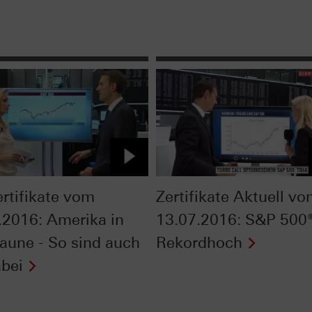
ertifikate vom
Zertifikate Aktuell v
.2016: Amerika in
13.07.2016: S&P 500®
laune - So sind auch
Rekordhoch
abei