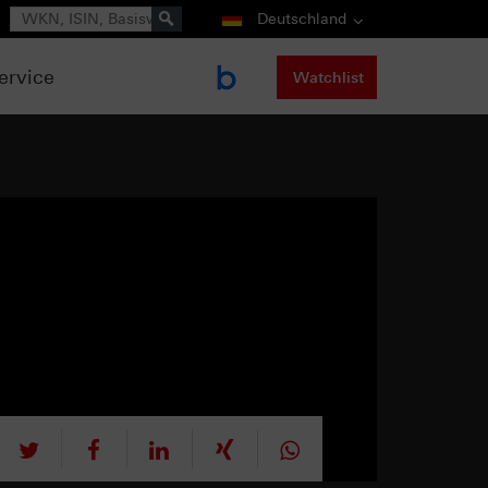
Suche
Deutschland
ervice
Watchlist
tweet
teilen
mitteilen
teilen
teilen