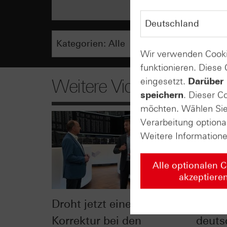
Wir verwenden Cooki
funktionieren. Diese
eingesetzt.
Darüber 
Weitere Videos
speichern
. Dieser C
möchten. Wählen Sie 
Verarbeitung optiona
Weitere Information
Alle optionalen 
akzeptiere
Droht jetzt eine größere
"Glob
Korrektur bei den
deuts