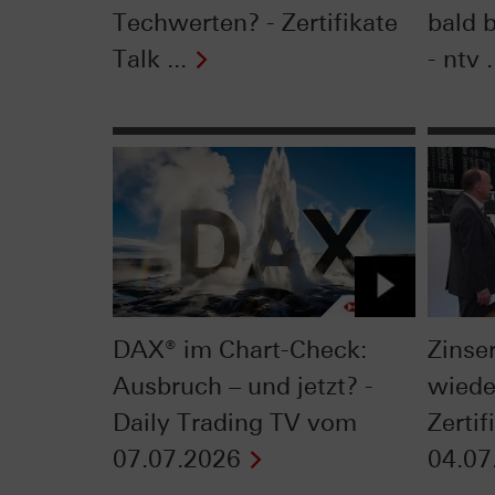
Techwerten? - Zertifikate
bald 
Talk ...
- ntv .
DAX® im Chart-Check:
Zinse
Ausbruch – und jetzt? -
wiede
Daily Trading TV vom
Zerti
07.07.2026
04.07