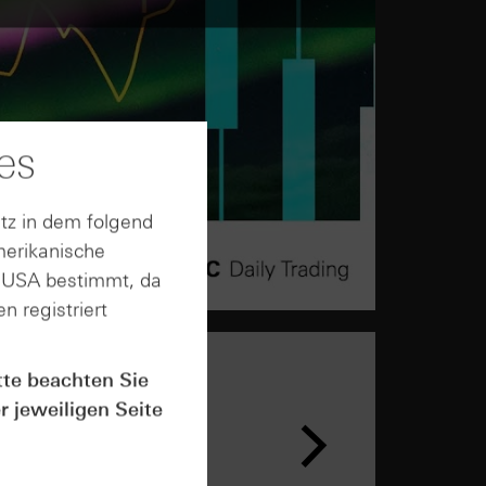
es
tz in dem folgend
merikanische
n USA bestimmt, da
n registriert
tte beachten Sie
r jeweiligen Seite