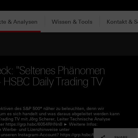
te & Analysen
Wissen & Tools
Kontakt & S
ck: "Seltenes Phänomen
- HSBC Daily Trading TV
pektiven des S&P 500® näher zu beleuchten, denn wir
m es sich handelt und was daraus abgeleitet werden kann
rading TV mit Jörg Scherer, Leiter Technische Analyse
r https://grp.hsbc/6054RHNn8 ► Weitere Infos:
e Werbe- und Lizenzhinweise unter
 unseren Instagram-Account? https://grp.hsbc/6057RHNn1
SHARE