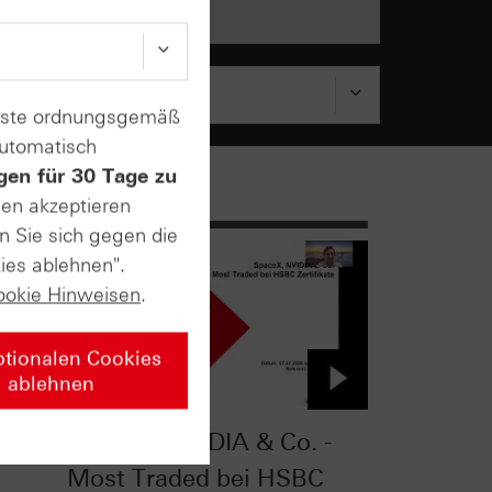
enste ordnungsgemäß
automatisch
gen für 30 Tage zu
sen akzeptieren
n Sie sich gegen die
ies ablehnen".
ookie Hinweisen
.
ptionalen Cookies
ablehnen
kten:
SpaceX, NVIDIA & Co. -
Most Traded bei HSBC