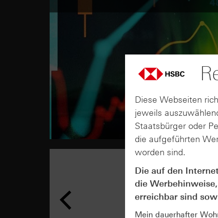
Re
Diese Webseiten rich
jeweils auszuwählend
Staatsbürger oder P
die aufgeführten Wer
worden sind.
Die auf den Interne
die Werbehinweise,
erreichbar sind sowi
Mein dauerhafter Wohns