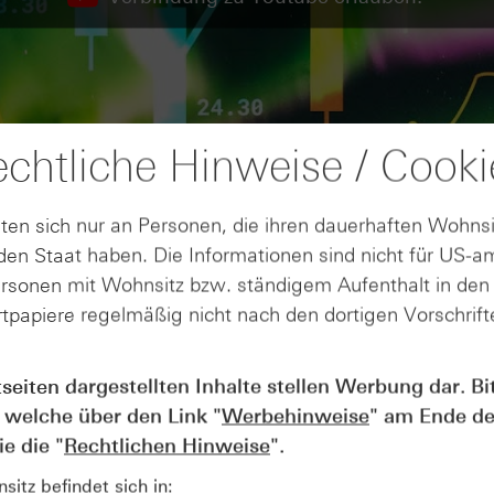
chtliche Hinweise / Cooki
ten sich nur an Personen, die ihren dauerhaften Wohnsi
en Staat haben. Die Informationen sind nicht für US-a
ersonen mit Wohnsitz bzw. ständigem Aufenthalt in de
tpapiere regelmäßig nicht nach den dortigen Vorschrifte
tseiten dargestellten Inhalte stellen Werbung dar. Bi
AUGUST
 welche über den Link "
Werbehinweise
" am Ende de
Wie lange bleibt der DAX® in
07
Rekordlaune? - ntv Zertifikate
e die "
Rechtlichen Hinweise
".
07.08.26
itz befindet sich in: