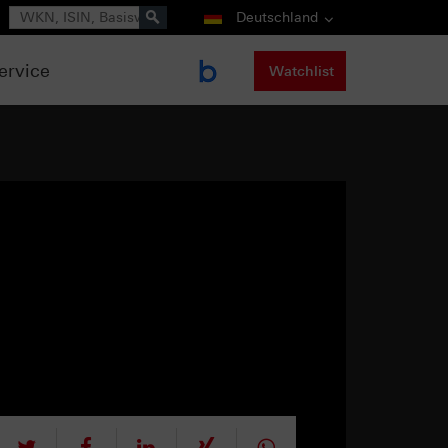
Suche
Deutschland
ervice
Watchlist
tweet
teilen
mitteilen
teilen
teilen