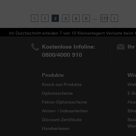
...
Previous
1
2
3
4
5
177
Next
Im Durchschnitt erleiden 7 von 10 Kleinanlegern Verluste beim H
Kostenlose Infoline:
Ihr
0800/4000 910
Produkte
Wi
Knock-out-Produkte
Web
Optionsscheine
E-B
Faktor-Optionsscheine
Aka
Aktien- / Indexanleihen
Bör
Discount-Zertifikate
Basi
Wer
Handverlesen