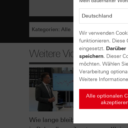
Mein dauerhafter Wohns
Wir verwenden Cooki
funktionieren. Diese
eingesetzt.
Darüber 
Weitere Videos
speichern
. Dieser C
möchten. Wählen Sie 
Verarbeitung optiona
Weitere Information
Alle optionalen 
akzeptiere
Wie lange bleibt der DAX®
Der Bl