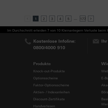
...
Previous
1
2
3
4
5
177
Next
Im Durchschnitt erleiden 7 von 10 Kleinanlegern Verluste beim H
Kostenlose Infoline:
Ihr
0800/4000 910
Produkte
Wi
Knock-out-Produkte
Web
Optionsscheine
E-B
Faktor-Optionsscheine
Aka
Aktien- / Indexanleihen
Bör
Discount-Zertifikate
Basi
Wer
Handverlesen