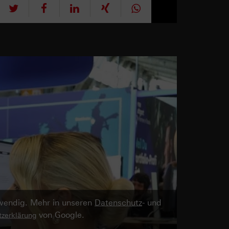
tweet
teilen
mitteilen
teilen
teilen
twendig. Mehr in unseren
Datenschutz
- und
von Google.
zerklärung