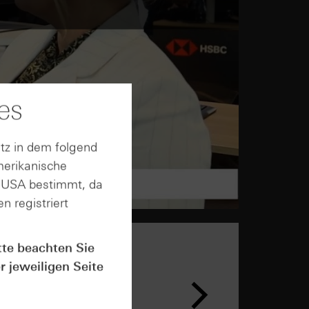
es
tz in dem folgend
merikanische
n USA bestimmt, da
n registriert
tte beachten Sie
r jeweiligen Seite