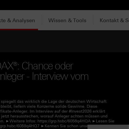
te & Analysen
Wissen & Tools
Kontakt & S
AX®: Chance oder
Anleger - Interview vom
spiegelt das wirklich die Lage der deutschen Wirtschaft
ibt, liefern viele Konzerne solide Gewinne. Diese
fikate-Anleger. Im Interview auf der #Invest2026 erklärt
 jetzt herausstechen, worauf Anleger achten müssen und
ten. ►Weitere Infos: https://grp.hsbc/6058q4HQA ►Lesen Sie
s://grp.hsbc/6059q4HQ7 ►Kennen Sie schon unseren