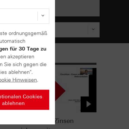
enste ordnungsgemäß
automatisch
gen für 30 Tage zu
sen akzeptieren
n Sie sich gegen die
ies ablehnen".
ookie Hinweisen
.
ptionalen Cookies
ablehnen
Checkliste - Zinsen