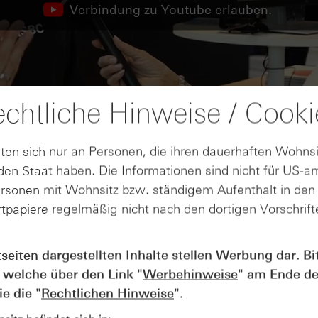
Verbindung zu Youtube erlauben.
chtliche Hinweise / Cooki
ten sich nur an Personen, die ihren dauerhaften Wohnsi
en Staat haben. Die Informationen sind nicht für US-a
ersonen mit Wohnsitz bzw. ständigem Aufenthalt in de
tpapiere regelmäßig nicht nach den dortigen Vorschrifte
tseiten dargestellten Inhalte stellen Werbung dar. Bi
AUGUST
 welche über den Link "
Werbehinweise
" am Ende de
Wie lange bleibt der DAX® in
07
e die "
Rechtlichen Hinweise
".
Rekordlaune? - ntv Zertifikate
07.08.26