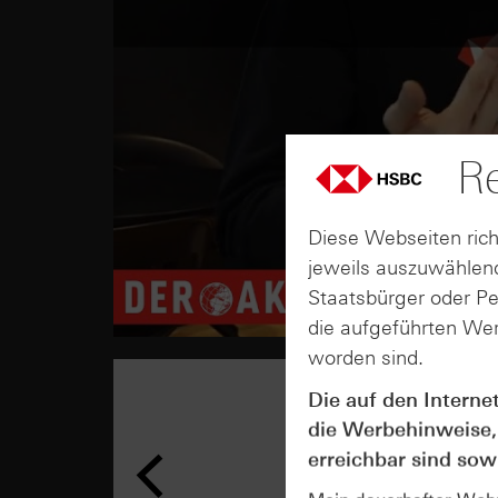
Re
Diese Webseiten rich
jeweils auszuwählend
Staatsbürger oder P
die aufgeführten Wer
worden sind.
Die auf den Interne
die Werbehinweise,
erreichbar sind sowi