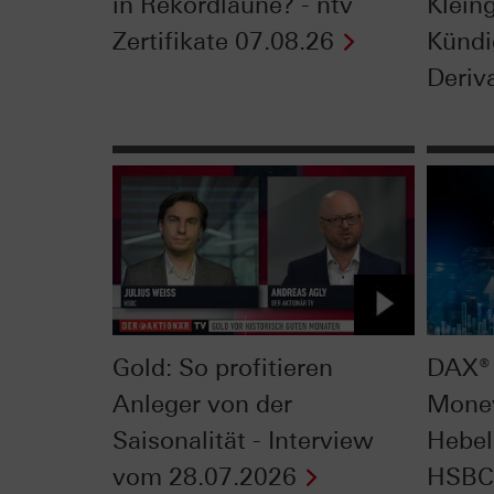
in Rekordlaune? - ntv
Klein
Zertifikate 07.08.26
Kündi
Deriva
Gold: So profitieren
DAX® 
Anleger von der
Mone
Saisonalität - Interview
Hebel
vom 28.07.2026
HSBC 