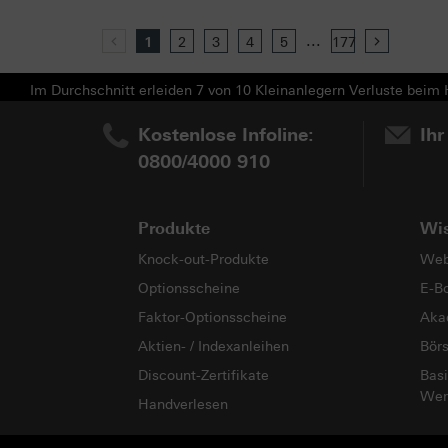
...
Previous
1
2
3
4
5
177
Next
Im Durchschnitt erleiden 7 von 10 Kleinanlegern Verluste beim H
Kostenlose Infoline:
Ihr
0800/4000 910
Produkte
Wi
Knock-out-Produkte
Web
Optionsscheine
E-B
Faktor-Optionsscheine
Aka
Aktien- / Indexanleihen
Bör
Discount-Zertifikate
Basi
Wer
Handverlesen