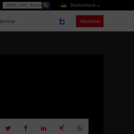
Suche
Deutschland
ervice
Watchlist
tweet
teilen
mitteilen
teilen
teilen