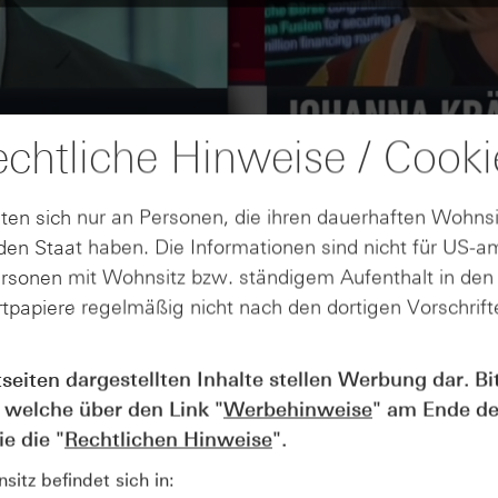
chtliche Hinweise / Cooki
ten sich nur an Personen, die ihren dauerhaften Wohnsi
en Staat haben. Die Informationen sind nicht für US-a
ersonen mit Wohnsitz bzw. ständigem Aufenthalt in de
tpapiere regelmäßig nicht nach den dortigen Vorschrifte
tseiten dargestellten Inhalte stellen Werbung dar. Bi
AUGUST
Der Blick ins Kleingedruckte: Koste
04
 welche über den Link "
Werbehinweise
" am Ende de
Kündigungen bei Derivaten - Webin
e die "
Rechtlichen Hinweise
".
vom 04.08.2026
itz befindet sich in: