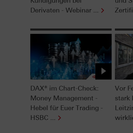
Kündigungen bei
und Si
Derivaten - Webinar ...
Zertifi
DAX® im Chart-Check:
Vor F
Money Management -
stark 
Hebel für Euer Trading -
Leitzi
HSBC ...
wirkli