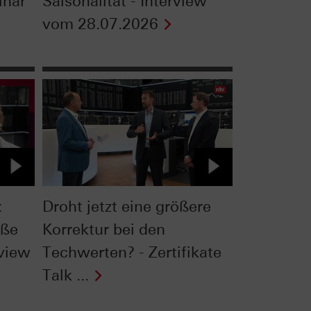
inar
Saisonalität - Interview
vom 28.07.2026
:
Droht jetzt eine größere
oße
Korrektur bei den
rview
Techwerten? - Zertifikate
Talk ...