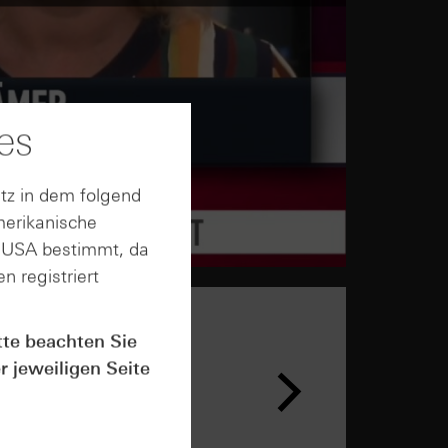
es
tz in dem folgend
merikanische
n USA bestimmt, da
n registriert
tte beachten Sie
n &
r jeweiligen Seite
ar