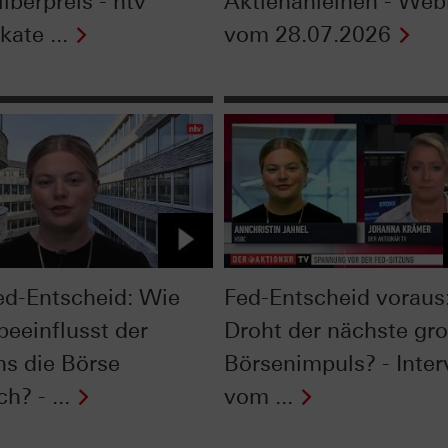
lberpreis - ntv
Aktienanleihen - Web
kate ...
vom 28.07.2026
ed-Entscheid: Wie
Fed-Entscheid voraus
beeinflusst der
Droht der nächste gr
ns die Börse
Börsenimpuls? - Inte
ch? - ...
vom ...