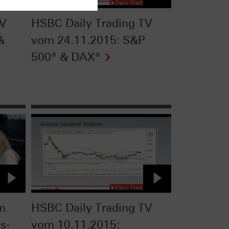
TV
HSBC Daily Trading TV
&
vom 24.11.2015: S&P
500® & DAX®
om
HSBC Daily Trading TV
s-
vom 10.11.2015: