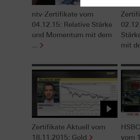
ntv-Zertifikate vom
Zerti
04.12.15: Relative Stärke
02.12
und Momentum mit dem
Stär
...
mit de
Zertifikate Aktuell vom
HSBC 
18.11.2015: Gold
vom 1