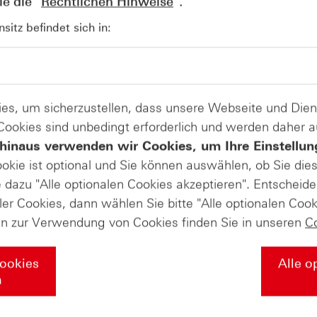
e die "
Rechtlichen Hinweise
".
AUGUST
Wie lange bleibt der DAX® in
07
itz befindet sich in:
Rekordlaune? - ntv Zertifikate
07.08.26
es, um sicherzustellen, dass unsere Webseite und Di
 Cookies sind unbedingt erforderlich und werden daher 
hinaus verwenden wir Cookies, um Ihre Einstellun
ookie ist optional und Sie können auswählen, ob Sie die
dazu "Alle optionalen Cookies akzeptieren". Entscheide
ler Cookies, dann wählen Sie bitte "Alle optionalen Cook
en zur Verwendung von Cookies finden Sie in unseren
C
Cookies
Alle o
n