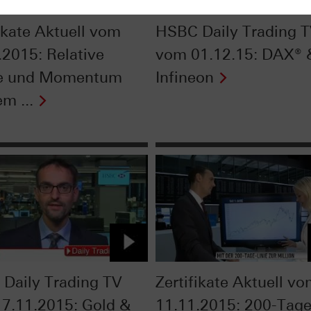
fikate Aktuell vom
HSBC Daily Trading 
.2015: Relative
vom 01.12.15: DAX® 
ke und Momentum
Infineon
m ...
Daily Trading TV
Zertifikate Aktuell v
7.11.2015: Gold &
11.11.2015: 200-Tage