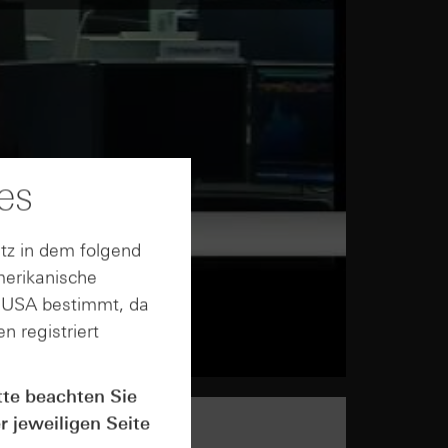
es
tz in dem folgend
merikanische
n USA bestimmt, da
n registriert
tte beachten Sie
r jeweiligen Seite