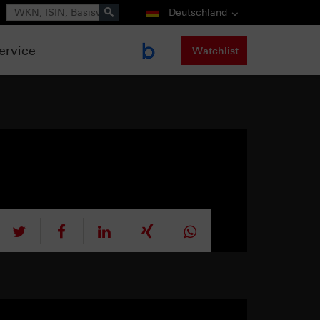
Suche
Deutschland
ervice
Watchlist
tweet
teilen
mitteilen
teilen
teilen