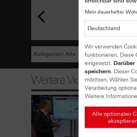
erreichbar sind sowi
Mein dauerhafter Wohns
Wir verwenden Cooki
funktionieren. Diese
eingesetzt.
Darüber 
speichern
. Dieser C
Weitere Videos
möchten. Wählen Sie 
Verarbeitung optiona
Weitere Information
Alle optionalen 
akzeptiere