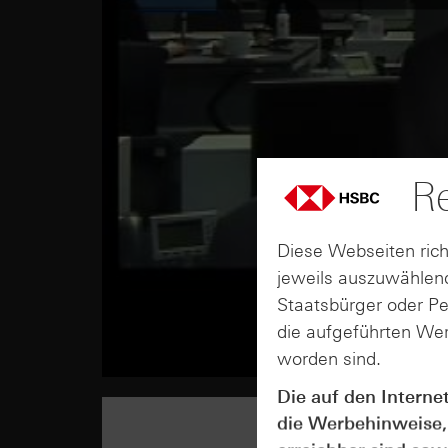
Re
Diese Webseiten rich
jeweils auszuwählend
Staatsbürger oder P
die aufgeführten Wer
worden sind.
Die auf den Interne
die Werbehinweise,