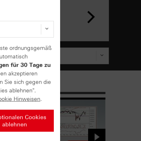
enste ordnungsgemäß
automatisch
gen für 30 Tage zu
sen akzeptieren
n Sie sich gegen die
ies ablehnen".
ookie Hinweisen
.
ptionalen Cookies
ablehnen