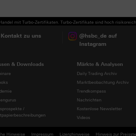
andel mit Turbo-Zertifikaten. Turbo-Zertifikate sind hoch risikoreich
 Kontakt zu uns
@hsbc_de auf
Instagram
ssen & Downloads
Märkte & Analysen
inare
Daily Trading Archiv
ooks
Marktbeobachtung Archiv
demie
Trendkompass
sengurus
Nachrichten
sprospekte /
Kostenlose Newsletter
tpapierbeschreibungen
Videos
che Hinweise
Impressum
Lizenzhinweise
Hinweis zur Preisste