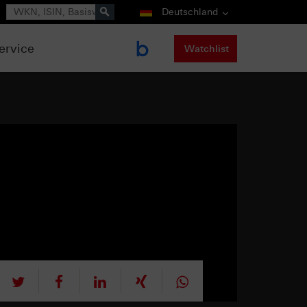
Suche
Deutschland
ervice
Watchlist
tweet
teilen
mitteilen
teilen
teilen