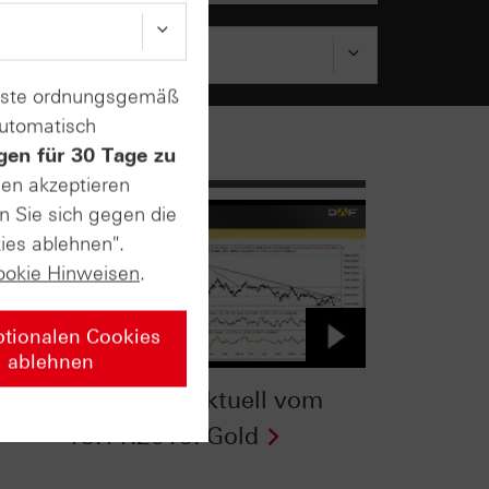
enste ordnungsgemäß
automatisch
gen für 30 Tage zu
sen akzeptieren
n Sie sich gegen die
ies ablehnen".
ookie Hinweisen
.
ptionalen Cookies
ablehnen
TV
Zertifikate Aktuell vom
18.11.2015: Gold