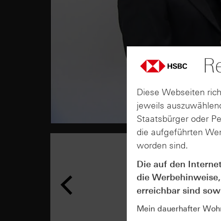
Re
Diese Webseiten rich
jeweils auszuwählend
Staatsbürger oder P
die aufgeführten Wer
worden sind.
Die auf den Interne
die Werbehinweise,
erreichbar sind sowi
Mein dauerhafter Wohns