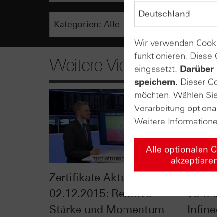
Wir verwenden Cooki
funktionieren. Diese
Weitere Videos
eingesetzt.
Darüber 
speichern
. Dieser C
möchten. Wählen Sie 
Verarbeitung optiona
Weitere Information
Alle optionalen 
akzeptiere
Zertifikate Aktuell vom
HSBC 
02.12.2015: Relative
vom 0
Stärke und Momentum
Infin