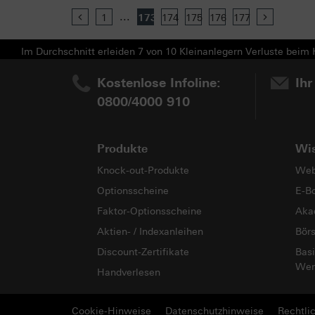
...
Previous
1
173
174
175
176
177
Next
Im Durchschnitt erleiden 7 von 10 Kleinanlegern Verluste beim H
Kostenlose Infoline:
Ihr
0800/4000 910
Produkte
Wi
Knock-out-Produkte
Web
Optionsscheine
E-B
Faktor-Optionsscheine
Aka
Aktien- / Indexanleihen
Bör
Discount-Zertifikate
Basi
Wer
Handverlesen
Cookie-Hinweise
Datenschutzhinweise
Rechtli