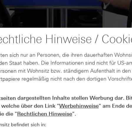
chtliche Hinweise / Cooki
ten sich nur an Personen, die ihren dauerhaften Wohnsi
en Staat haben. Die Informationen sind nicht für US-a
ersonen mit Wohnsitz bzw. ständigem Aufenthalt in de
tpapiere regelmäßig nicht nach den dortigen Vorschrifte
AUGUST
tseiten dargestellten Inhalte stellen Werbung dar. Bi
Der Blick ins Kleingedruckte: Koste
04
 welche über den Link "
Werbehinweise
" am Ende de
Kündigungen bei Derivaten - Webin
vom 04.08.2026
e die "
Rechtlichen Hinweise
".
itz befindet sich in: