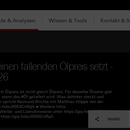
te & Analysen
Wissen & Tools
Kontakt & S
en fallenden Ölpreis setzt -
026
h Ölpreis ist nicht gleich Ölpreis. Für dieselbe Ölsorte gibt
, wann das #Öl geliefert wird. Was dahinter steckt und
r spricht Raimund Brichta mit Matthias Hüppe von der
rp.hsbc/6053CnRqN ►Weitere Infos:
 Werbe- und Lizenzhinweise unter https://grp.hsbc/6055CnRqf
https://grp.hsbc/6056CnRqA
SHARE