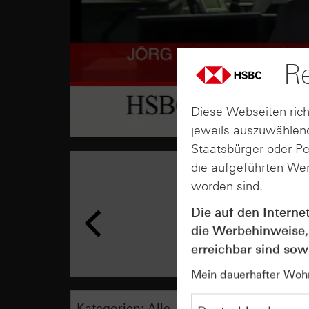
Re
Diese Webseiten rich
jeweils auszuwählend
Staatsbürger oder P
die aufgeführten Wer
worden sind.
Die auf den Interne
die Werbehinweise,
erreichbar sind sowi
Mein dauerhafter Wohns