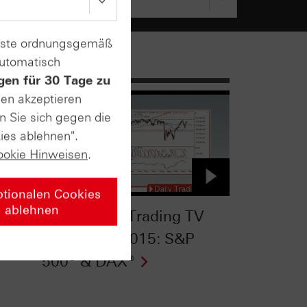
enste ordnungsgemäß
automatisch
gen für 30 Tage zu
sen akzeptieren
n Sie sich gegen die
ies ablehnen".
ookie Hinweisen
.
ptionalen Cookies
ablehnen
TV
HSBC Daily Trading TV
&
vom 24.11.2015: S&P
500® & DAX®