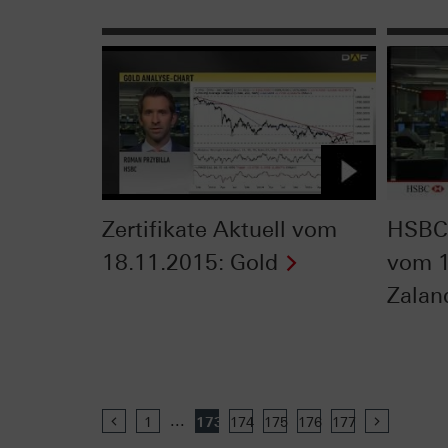
Zertifikate Aktuell vom
HSBC 
18.11.2015: Gold
vom 1
Zalan
...
Previous
1
173
174
175
176
177
Next