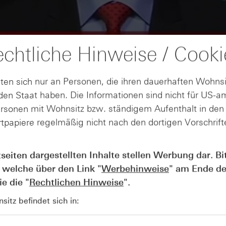
chtliche Hinweise / Cooki
ten sich nur an Personen, die ihren dauerhaften Wohnsi
en Staat haben. Die Informationen sind nicht für US-a
ersonen mit Wohnsitz bzw. ständigem Aufenthalt in de
tpapiere regelmäßig nicht nach den dortigen Vorschrifte
AUGUST
Wie lange bleibt der DAX® in
07
tseiten dargestellten Inhalte stellen Werbung dar. Bi
Rekordlaune? - ntv Zertifikate
 welche über den Link "
Werbehinweise
" am Ende de
07.08.26
e die "
Rechtlichen Hinweise
".
itz befindet sich in: