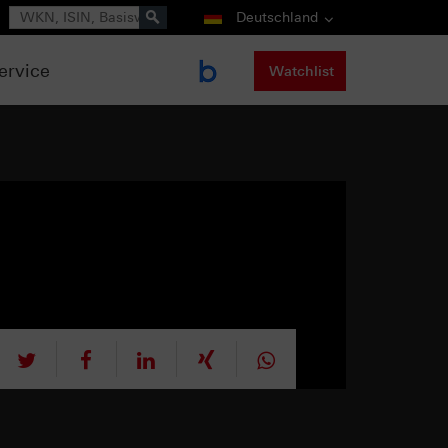
Suche
Deutschland
ervice
Watchlist
tweet
teilen
mitteilen
teilen
teilen