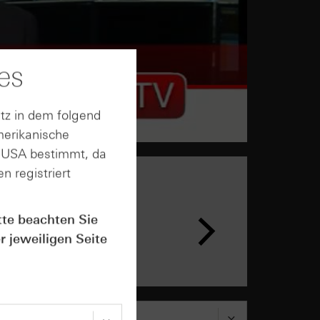
es
tz in dem folgend
merikanische
n USA bestimmt, da
n registriert
tte beachten Sie
r jeweiligen Seite