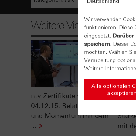
Wir verwenden Cooki
Weitere Videos
funktionieren. Diese
eingesetzt.
Darüber 
speichern
. Dieser C
möchten. Wählen Sie 
Verarbeitung optiona
Weitere Information
Alle optionalen 
akzeptiere
ntv-Zertifikate vom
Zerti
04.12.15: Relative Stärke
02.12
und Momentum mit dem
Stär
...
mit de