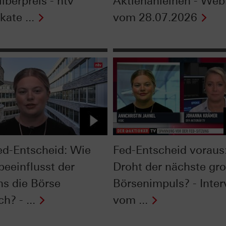
lberpreis - ntv
Aktienanleihen - Web
kate ...
vom 28.07.2026
ed-Entscheid: Wie
Fed-Entscheid voraus
beeinflusst der
Droht der nächste gr
ns die Börse
Börsenimpuls? - Inte
ch? - ...
vom ...