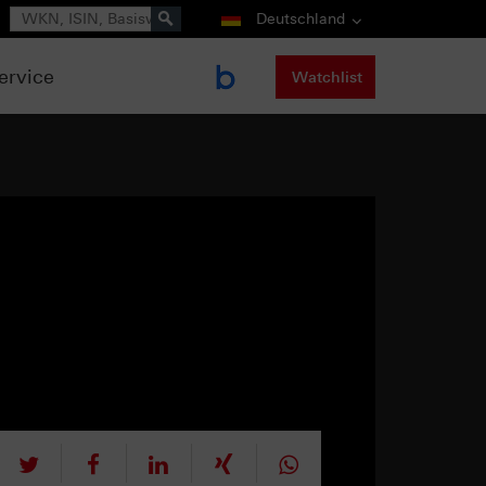
Suche
Deutschland
ervice
Watchlist
tweet
teilen
mitteilen
teilen
teilen