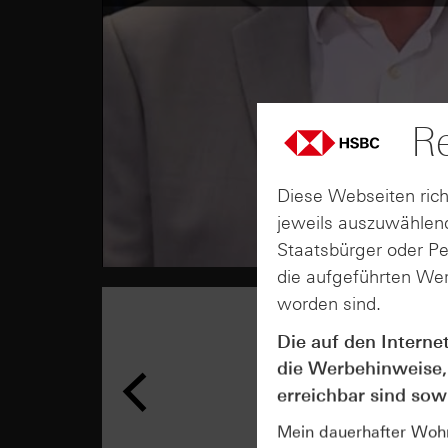
Re
Diese Webseiten rich
jeweils auszuwählend
Staatsbürger oder P
die aufgeführten Wer
worden sind.
Die auf den Interne
die Werbehinweise,
erreichbar sind sowi
Mein dauerhafter Wohns