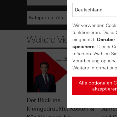
Wir verwenden Cooki
funktionieren. Diese
Weitere Videos
eingesetzt.
Darüber 
speichern
. Dieser C
möchten. Wählen Sie 
Verarbeitung optiona
Weitere Information
Alle optionalen 
akzeptiere
Der Blick ins
Der Ei
Kleingedruckte: Kosten &
Jahre