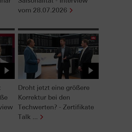
inar
Saisonalität - Interview
vom 28.07.2026
:
Droht jetzt eine größere
oße
Korrektur bei den
rview
Techwerten? - Zertifikate
Talk ...