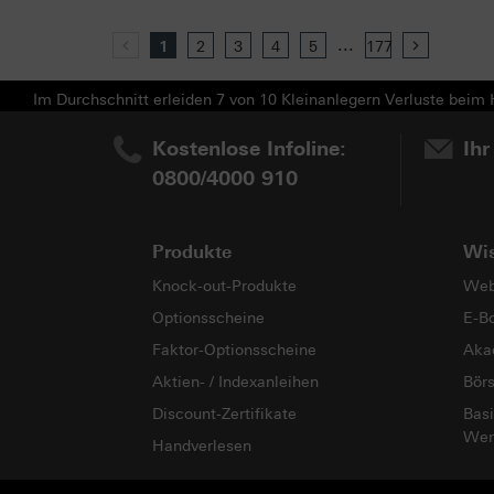
...
Previous
1
2
3
4
5
177
Next
Im Durchschnitt erleiden 7 von 10 Kleinanlegern Verluste beim H
Kostenlose Infoline:
Ihr
0800/4000 910
Produkte
Wi
Knock-out-Produkte
Web
Optionsscheine
E-B
Faktor-Optionsscheine
Aka
Aktien- / Indexanleihen
Bör
Discount-Zertifikate
Basi
Wer
Handverlesen