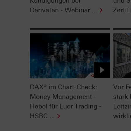
Kündigungen bei
und Si
Derivaten - Webinar ...
Zertifi
DAX® im Chart-Check:
Vor F
Money Management -
stark 
Hebel für Euer Trading -
Leitzi
HSBC ...
wirkli