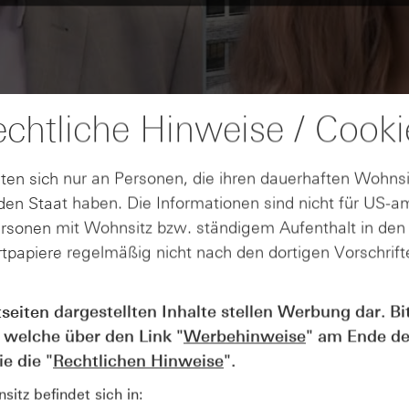
chtliche Hinweise / Cooki
ten sich nur an Personen, die ihren dauerhaften Wohnsi
en Staat haben. Die Informationen sind nicht für US-a
ersonen mit Wohnsitz bzw. ständigem Aufenthalt in de
tpapiere regelmäßig nicht nach den dortigen Vorschrifte
tseiten dargestellten Inhalte stellen Werbung dar. Bi
AUGUST
Der Blick ins Kleingedruckte: Koste
04
 welche über den Link "
Werbehinweise
" am Ende de
Kündigungen bei Derivaten - Webin
e die "
Rechtlichen Hinweise
".
vom 04.08.2026
itz befindet sich in: