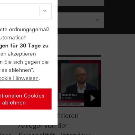
enste ordnungsgemäß
automatisch
gen für 30 Tage zu
sen akzeptieren
n Sie sich gegen die
ies ablehnen".
ookie Hinweisen
.
ptionalen Cookies
ablehnen
Gold: So profitieren
Anleger von der