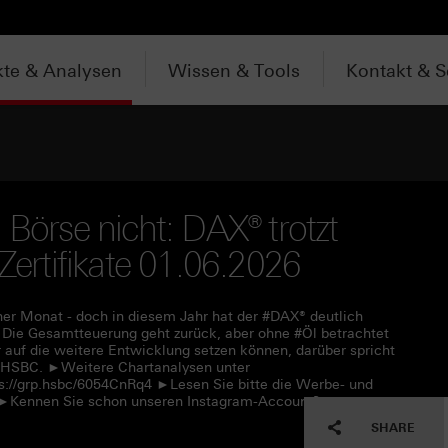
te & Analysen
Wissen & Tools
Kontakt & S
 Börse nicht: DAX® trotzt
 Zertifikate 01.06.2026
her Monat - doch in diesem Jahr hat der #DAX® deutlich
n: Die Gesamtteuerung geht zurück, aber ohne #Öl betrachtet
r auf die weitere Entwicklung setzen können, darüber spricht
r #HSBC. ►Weitere Chartanalysen unter
s://grp.hsbc/6054CnRq4 ►Lesen Sie bitte die Werbe- und
f ►Kennen Sie schon unseren Instagram-Account?
SHARE