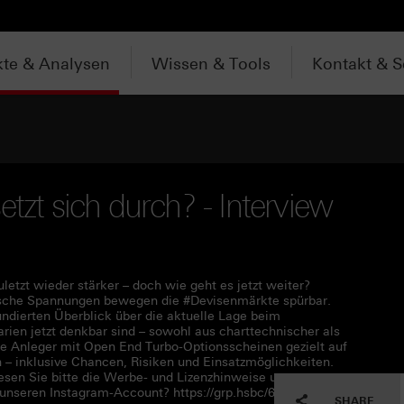
te & Analysen
Wissen & Tools
Kontakt & S
etzt sich durch? - Interview
etzt wieder stärker – doch wie geht es jetzt weiter?
tische Spannungen bewegen die #Devisenmärkte spürbar.
ndierten Überblick über die aktuelle Lage beim
ien jetzt denkbar sind – sowohl aus charttechnischer als
ie Anleger mit Open End Turbo-Optionsscheinen gezielt auf
 – inklusive Chancen, Risiken und Einsatzmöglichkeiten.
sen Sie bitte die Werbe- und Lizenzhinweise unter
unseren Instagram-Account? https://grp.hsbc/6058ONO0i
SHARE