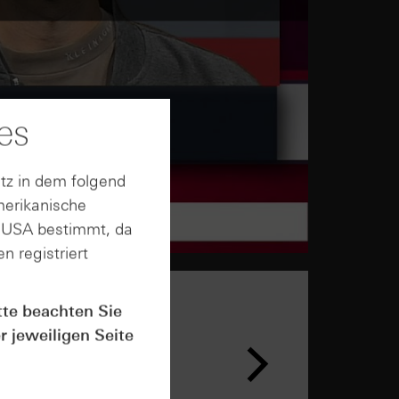
es
tz in dem folgend
merikanische
n USA bestimmt, da
n registriert
tte beachten Sie
r jeweiligen Seite