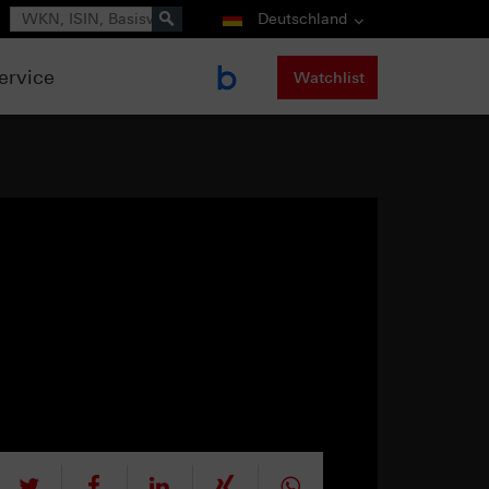
Suche
Deutschland
ervice
Watchlist
tweet
teilen
mitteilen
teilen
teilen