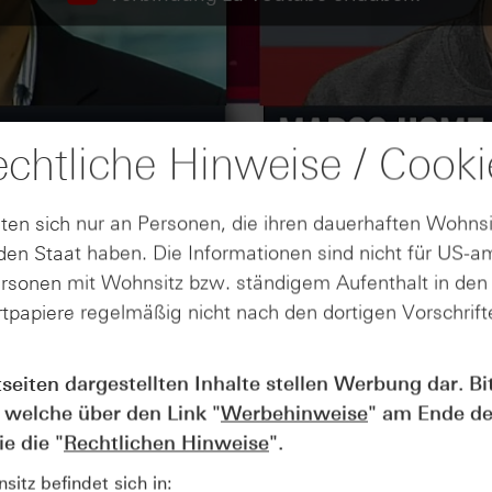
chtliche Hinweise / Cooki
ten sich nur an Personen, die ihren dauerhaften Wohnsi
en Staat haben. Die Informationen sind nicht für US-a
ersonen mit Wohnsitz bzw. ständigem Aufenthalt in de
tpapiere regelmäßig nicht nach den dortigen Vorschrifte
tseiten dargestellten Inhalte stellen Werbung dar. Bi
AUGUST
 welche über den Link "
Werbehinweise
" am Ende de
Wie lange bleibt der DAX® in
07
Rekordlaune? - ntv Zertifikate
e die "
Rechtlichen Hinweise
".
07.08.26
itz befindet sich in: