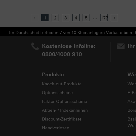
...
Previous
1
2
3
4
5
177
Next
Im Durchschnitt erleiden 7 von 10 Kleinanlegern Verluste beim H
Kostenlose Infoline:
Ihr
0800/4000 910
Produkte
Wi
Knock-out-Produkte
Web
Optionsscheine
E-B
Faktor-Optionsscheine
Aka
Aktien- / Indexanleihen
Bör
Discount-Zertifikate
Basi
Wer
Handverlesen