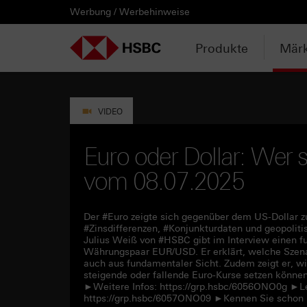
Werbung / Werbehinweise
PRODUKTE
MÄRKTE & ANALYSEN
WISSEN & TOOLS
KONTAKT & SERVICE
LÄNDERAUSWAHL
AUSGEWÄHLTE SEITEN
HEBELPRODUKTE
ANLAGEPRODUKTE
AKTUELLES
ANALYSEN
VIDEOS
WATCHLIST
WEBINARE
WISSEN
TOOLS
KONTAKT
SERVICE
DOWNLOADCENTER
HEBELPRODUKTE
ANALYSEN
WEBINARE
KONTAKT
Watchlist
Knock-out-Produkte
Aktien- / Indexanleihen
Neuemissionen
Daily Trading
Mediathek
Login / Zur Watchlist
Webinartermine
kostenlose eBooks
Aktien- / Indexanleihen Rechner
Kontaktformular
Wir über uns
Basisprospekte /
Deutschland
Produkte
Märk
Wertpapierbeschreibungen
ANLAGEPRODUKTE
VIDEOS
WISSEN
SERVICE
Basisprospekte
Optionsscheine
Bonus-Zertifikate
Anpassungen / Kündigungen
Marktbeobachtung
Daily Trading TV
Webinaraufzeichnungen
Akademie
HSBC Emissionstool
Praktikanten / Werkstudenten
Newsletter Abonnement
Österreich
Registrierungsformulare
AKTUELLES
WATCHLIST
TOOLS
DOWNLOADCENTER
Weitere Hebelprodukte
Discount-Zertifikate
Trading-Aktionen
Trendkompass
ntv-Zertifikate mit HSBC
Börsengurus
Open End Knock-out-Produkte
VIDEO
Rechner
Unvollständige
Verkaufsprospekte
Ausgestoppte Produkte
Express-Zertifikate
Intraday-Emissionen
Nachrichten
Zertifikate Aktuell mit HSBC
Rolltermine
Euro oder Dollar: Wer s
Trendkompass
vom 08.07.2025
Intraday-Emissionen
Handverlesen
Zur Zeichnung
Newsletter-Abonnement
FAQs
Watchlist
Der #Euro zeigte sich gegenüber dem US-Dollar zul
#Zinsdifferenzen, #Konjunkturdaten und geopoli
Julius Weiß von #HSBC gibt im Interview einen fu
Währungspaar EUR/USD. Er erklärt, welche Szenar
auch aus fundamentaler Sicht. Zudem zeigt er, w
steigende oder fallende Euro-Kurse setzen können
►Weitere Infos: https://grp.hsbc/6056ONO0g ►Le
https://grp.hsbc/6057ONO09 ►Kennen Sie schon 