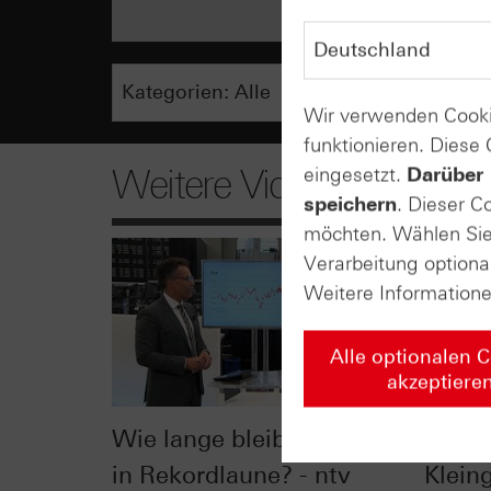
Wir verwenden Cooki
funktionieren. Diese
Weitere Videos
eingesetzt.
Darüber 
speichern
. Dieser C
möchten. Wählen Sie 
Verarbeitung optiona
Weitere Information
Alle optionalen 
akzeptiere
Wie lange bleibt der DAX®
Der Bl
in Rekordlaune? - ntv
Klein