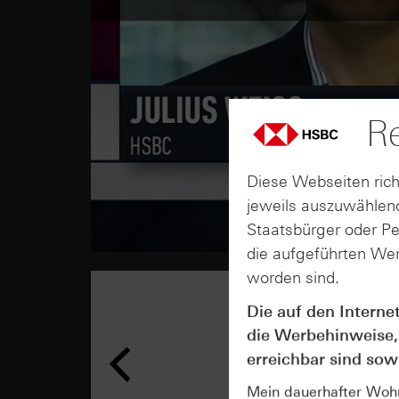
Re
Diese Webseiten rich
jeweils auszuwählend
Staatsbürger oder P
die aufgeführten Wer
worden sind.
Die auf den Interne
die Werbehinweise,
erreichbar sind sowi
Mein dauerhafter Wohns