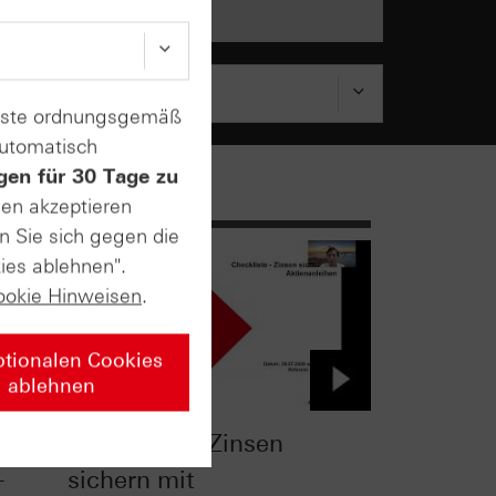
enste ordnungsgemäß
automatisch
gen für 30 Tage zu
sen akzeptieren
n Sie sich gegen die
ies ablehnen".
ookie Hinweisen
.
ptionalen Cookies
ablehnen
Checkliste - Zinsen
-
sichern mit