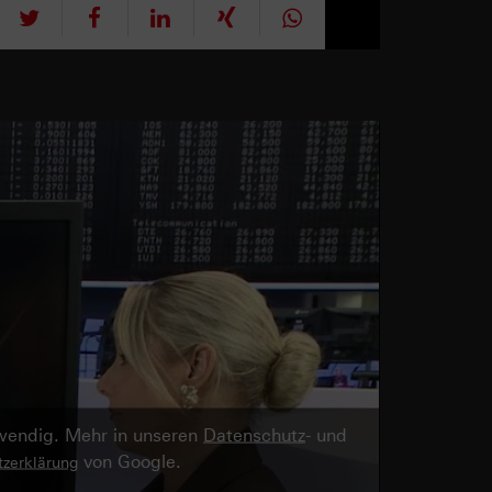
tweet
teilen
mitteilen
teilen
teilen
twendig. Mehr in unseren
Datenschutz
- und
von Google.
zerklärung