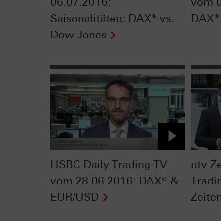
06.07.2016:
vom 0
Saisonalitäten: DAX® vs.
DAX®
Dow Jones
HSBC Daily Trading TV
ntv Ze
vom 28.06.2016: DAX® &
Tradin
EUR/USD
Zeite