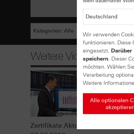
Mein dauerhafter Wohns
Wir verwenden Cooki
funktionieren. Diese
eingesetzt.
Darüber 
Weitere Videos
speichern
. Dieser C
möchten. Wählen Sie 
Verarbeitung optiona
Weitere Information
Alle optionalen 
akzeptiere
Zertifikate Aktuell vom
HSBC 