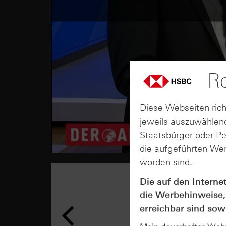
Re
Diese Webseiten rich
jeweils auszuwählend
Staatsbürger oder P
die aufgeführten Wer
worden sind.
Die auf den Interne
die Werbehinweise,
erreichbar sind sowi