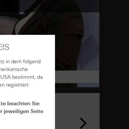
es
tz in dem folgend
merikanische
n USA bestimmt, da
n registriert
tte beachten Sie
r jeweiligen Seite
n &
ar