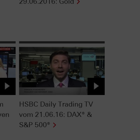
29.06.2016: Gold
om
HSBC Daily Trading TV
ven
vom 21.06.16: DAX® &
S&P 500®