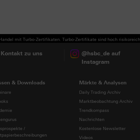
Next
andel mit Turbo-Zertifikaten. Turbo-Zertifikate sind hoch risikoreich
 Kontakt zu uns
@hsbc_de auf
Instagram
ssen & Downloads
Märkte & Analysen
inare
Daily Trading Archiv
ooks
Marktbeobachtung Archiv
demie
Trendkompass
sengurus
Nachrichten
sprospekte /
Kostenlose Newsletter
tpapierbeschreibungen
Videos