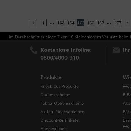
...
...
Previous
1
163
164
165
166
167
177
Im Durchschnitt erleiden 7 von 10 Kleinanlegern Verluste beim H
Kostenlose Infoline:
Ihr
0800/4000 910
Produkte
Wi
Knock-out-Produkte
Web
Optionsscheine
E-B
Faktor-Optionsscheine
Aka
Aktien- / Indexanleihen
Bör
Discount-Zertifikate
Basi
Wer
Handverlesen