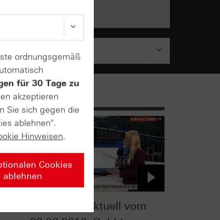
enste ordnungsgemäß
automatisch
gen für 30 Tage zu
sen akzeptieren
n Sie sich gegen die
ies ablehnen".
ookie Hinweisen
.
ptionalen Cookies
ablehnen
Zertifikate-Aktuell vom