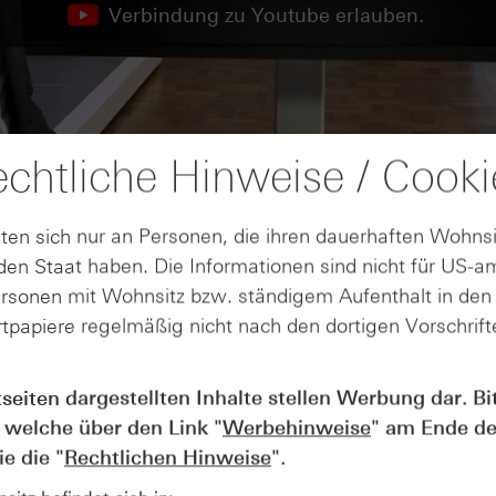
Verbindung zu Youtube erlauben.
chtliche Hinweise / Cooki
ten sich nur an Personen, die ihren dauerhaften Wohnsi
en Staat haben. Die Informationen sind nicht für US-a
ersonen mit Wohnsitz bzw. ständigem Aufenthalt in de
tpapiere regelmäßig nicht nach den dortigen Vorschrifte
tseiten dargestellten Inhalte stellen Werbung dar. Bi
AUGUST
 welche über den Link "
Werbehinweise
" am Ende de
Der Blick ins Kleingedruckte: Koste
04
e die "
Rechtlichen Hinweise
".
Kündigungen bei Derivaten - Webin
vom 04.08.2026