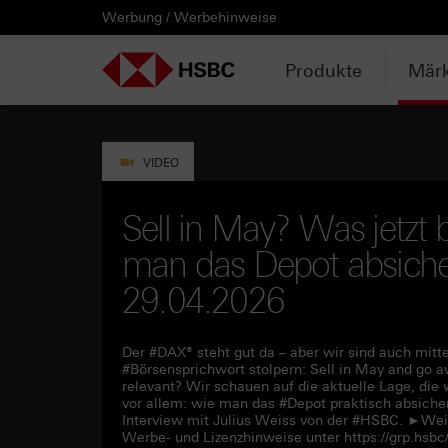
Werbung / Werbehinweise
PRODUKTE
MÄRKTE & ANALYSEN
WISSEN & TOOLS
KONTAKT & SERVICE
LÄNDERAUSWAHL
AUSGEWÄHLTE SEITEN
HEBELPRODUKTE
ANLAGEPRODUKTE
AKTUELLES
ANALYSEN
VIDEOS
WATCHLIST
WEBINARE
WISSEN
TOOLS
KONTAKT
SERVICE
DOWNLOADCENTER
HEBELPRODUKTE
ANALYSEN
WEBINARE
KONTAKT
Watchlist
Knock-out-Produkte
Aktien- / Indexanleihen
Neuemissionen
Daily Trading
Mediathek
Login / Zur Watchlist
Webinartermine
kostenlose eBooks
Aktien- / Indexanleihen Rechner
Kontaktformular
Wir über uns
Basisprospekte /
Deutschland
Produkte
Märk
Wertpapierbeschreibungen
ANLAGEPRODUKTE
VIDEOS
WISSEN
SERVICE
Basisprospekte
Optionsscheine
Bonus-Zertifikate
Anpassungen / Kündigungen
Marktbeobachtung
Daily Trading TV
Webinaraufzeichnungen
Akademie
HSBC Emissionstool
Praktikanten / Werkstudenten
Newsletter Abonnement
Österreich
Registrierungsformulare
AKTUELLES
WATCHLIST
TOOLS
DOWNLOADCENTER
Weitere Hebelprodukte
Discount-Zertifikate
Trading-Aktionen
Trendkompass
ntv-Zertifikate mit HSBC
Börsengurus
Open End Knock-out-Produkte
VIDEO
Rechner
Unvollständige
Verkaufsprospekte
Ausgestoppte Produkte
Express-Zertifikate
Intraday-Emissionen
Nachrichten
Zertifikate Aktuell mit HSBC
Rolltermine
Sell in May? Was jetzt 
Trendkompass
man das Depot absicher
Intraday-Emissionen
Handverlesen
Zur Zeichnung
Newsletter-Abonnement
FAQs
Watchlist
29.04.2026
Der #DAX® steht gut da – aber wir sind auch mitten
#Börsensprichwort stolpern: Sell in May and go aw
relevant? Wir schauen auf die aktuelle Lage, die 
vor allem: wie man das #Depot praktisch absicher
Interview mit Julius Weiss von der #HSBC. ►Weit
Werbe- und Lizenzhinweise unter https://grp.hs