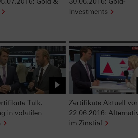
5.07.2016: Gold &
30.06.2016: Gold-
Investments
rtifikate Talk:
Zertifikate Aktuell v
g in volatilen
22.06.2016: Alternati
n
im Zinstief