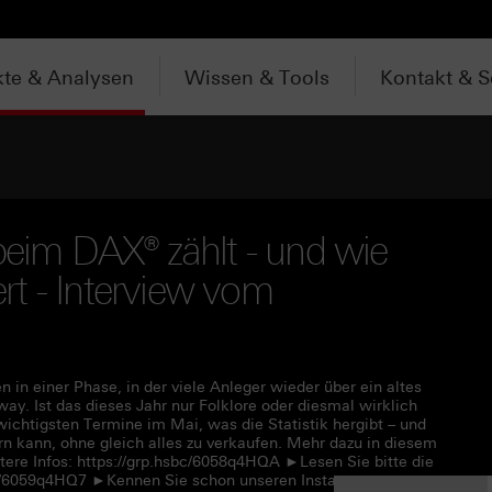
te & Analysen
Wissen & Tools
Kontakt & S
beim DAX® zählt - und wie
t - Interview vom
 in einer Phase, in der viele Anleger wieder über ein altes
ay. Ist das dieses Jahr nur Folklore oder diesmal wirklich
wichtigsten Termine im Mai, was die Statistik hergibt – und
n kann, ohne gleich alles zu verkaufen. Mehr dazu in diesem
ere Infos: https://grp.hsbc/6058q4HQA ►Lesen Sie bitte die
bc/6059q4HQ7 ►Kennen Sie schon unseren Instagram-