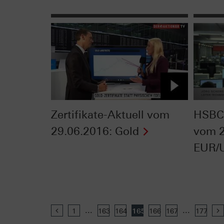
Zertifikate-Aktuell vom
HSBC 
29.06.2016: Gold
vom 2
EUR/
...
...
Previous
1
163
164
165
166
167
177