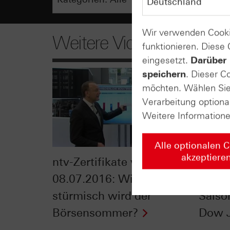
Wir verwenden Cooki
Weitere Videos
funktionieren. Diese
eingesetzt.
Darüber 
speichern
. Dieser C
möchten. Wählen Sie 
Verarbeitung optiona
Weitere Information
Alle optionalen 
akzeptiere
ntv-Zertifikate vom
Zerti
08.07.2016: Wie
06.07
stürmisch wird der
Saiso
Börsensommer?
Dow 