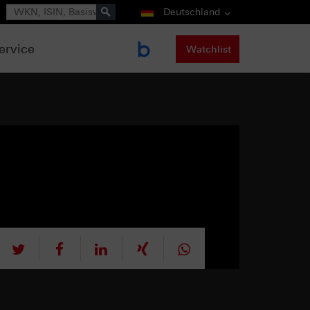
Suche
Deutschland
ervice
Watchlist
tweet
teilen
mitteilen
teilen
teilen