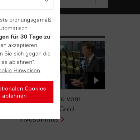
enste ordnungsgemäß
automatisch
gen für 30 Tage zu
sen akzeptieren
n Sie sich gegen die
ies ablehnen".
ookie Hinweisen
.
ptionalen Cookies
ablehnen
TV
ntv-Zertifikate vom
d &
30.06.2016: Gold-
Investments