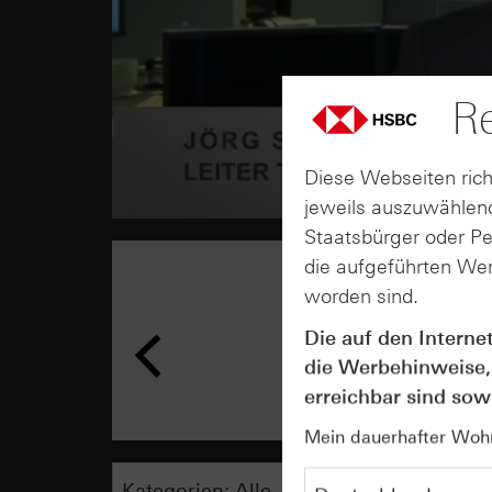
Re
Diese Webseiten rich
jeweils auszuwählend
Staatsbürger oder P
die aufgeführten Wer
worden sind.
Die auf den Interne
die Werbehinweise,
erreichbar sind sowi
Mein dauerhafter Wohns