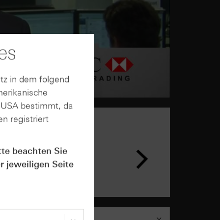
es
tz in dem folgend
merikanische
n USA bestimmt, da
n registriert
tte beachten Sie
r jeweiligen Seite