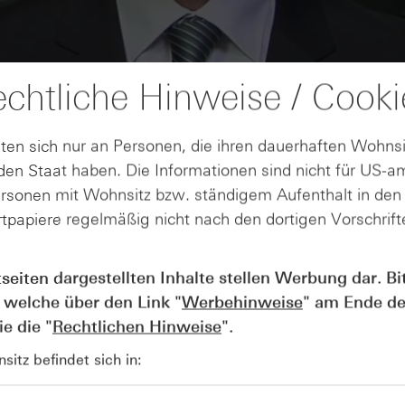
chtliche Hinweise / Cooki
ten sich nur an Personen, die ihren dauerhaften Wohnsi
en Staat haben. Die Informationen sind nicht für US-a
ersonen mit Wohnsitz bzw. ständigem Aufenthalt in de
tpapiere regelmäßig nicht nach den dortigen Vorschrifte
AUGUST
Wie lange bleibt der DAX® in
07
tseiten dargestellten Inhalte stellen Werbung dar. Bi
Rekordlaune? - ntv Zertifikate
 welche über den Link "
Werbehinweise
" am Ende de
07.08.26
e die "
Rechtlichen Hinweise
".
itz befindet sich in: