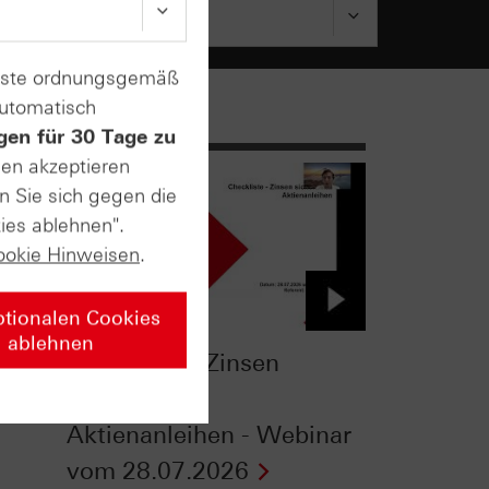
enste ordnungsgemäß
automatisch
gen für 30 Tage zu
sen akzeptieren
n Sie sich gegen die
ies ablehnen".
ookie Hinweisen
.
ptionalen Cookies
ablehnen
Checkliste - Zinsen
-
sichern mit
Aktienanleihen - Webinar
vom 28.07.2026