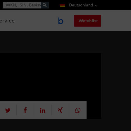
Suche
Deutschland
ervice
Watchlist
tweet
teilen
mitteilen
teilen
teilen