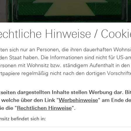
chtliche Hinweise / Cooki
ten sich nur an Personen, die ihren dauerhaften Wohnsi
en Staat haben. Die Informationen sind nicht für US-a
ersonen mit Wohnsitz bzw. ständigem Aufenthalt in de
tpapiere regelmäßig nicht nach den dortigen Vorschrifte
AUGUST
Wie lange bleibt der DAX® in
07
tseiten dargestellten Inhalte stellen Werbung dar. Bi
Rekordlaune? - ntv Zertifikate
 welche über den Link "
Werbehinweise
" am Ende de
07.08.26
e die "
Rechtlichen Hinweise
".
itz befindet sich in: