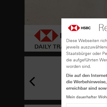
Re
Diese Webseiten rich
jeweils auszuwählend
Staatsbürger oder P
die aufgeführten Wer
worden sind.
Die auf den Interne
die Werbehinweise,
erreichbar sind sowi
Mein dauerhafter Wohns