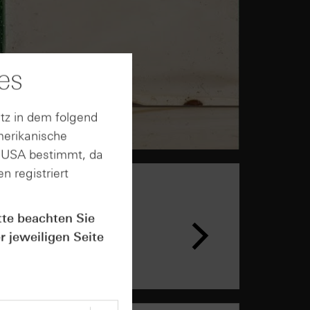
es
tz in dem folgend
merikanische
n USA bestimmt, da
n registriert
tte beachten Sie
r jeweiligen Seite