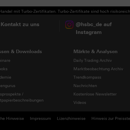
andel mit Turbo-Zertifikaten. Turbo-Zertifikate sind hoch risikoreich
 Kontakt zu uns
@hsbc_de auf
Instagram
ssen & Downloads
Märkte & Analysen
inare
Daily Trading Archiv
ooks
Marktbeobachtung Archiv
demie
Trendkompass
sengurus
Nachrichten
sprospekte /
Kostenlose Newsletter
tpapierbeschreibungen
Videos
che Hinweise
Impressum
Lizenzhinweise
Hinweis zur Preisste