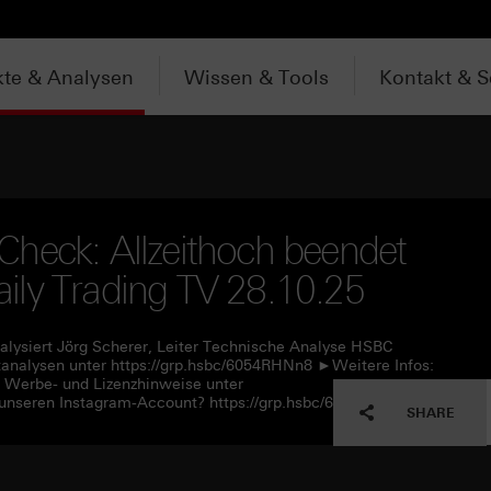
te & Analysen
Wissen & Tools
Kontakt & S
heck: Allzeithoch beendet
ily Trading TV 28.10.25
alysiert Jörg Scherer, Leiter Technische Analyse HSBC
nalysen unter https://grp.hsbc/6054RHNn8 ►Weitere Infos:
e Werbe- und Lizenzhinweise unter
unseren Instagram-Account? https://grp.hsbc/6057RHNn1
SHARE