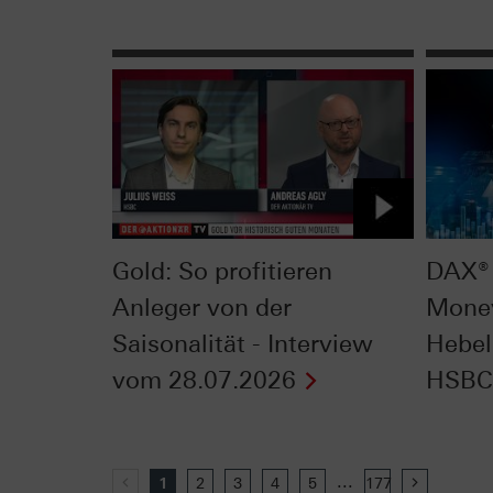
Gold: So profitieren
DAX® 
Anleger von der
Mone
Saisonalität - Interview
Hebel
vom 28.07.2026
HSBC 
...
Previous
1
2
3
4
5
177
Next