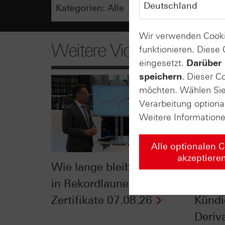
Wir verwenden Cooki
Weitere Videos
funktionieren. Diese
eingesetzt.
Darüber 
speichern
. Dieser C
möchten. Wählen Sie 
Verarbeitung optiona
Weitere Information
Alle optionalen 
akzeptiere
Wie lange bleibt der DAX®
Der Bl
in Rekordlaune? - ntv
Klein
Zertifikate 07.08.26
Kündi
Deriva