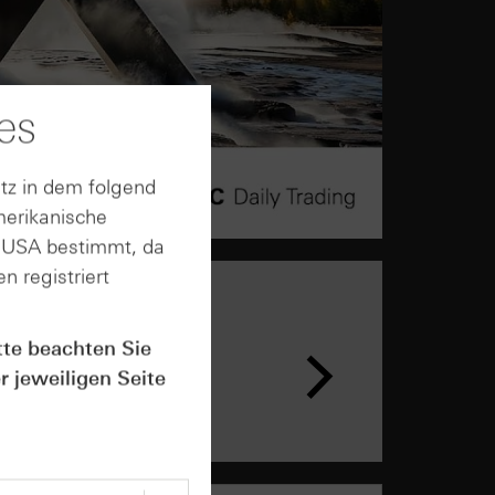
es
tz in dem folgend
merikanische
n USA bestimmt, da
n registriert
n &
tte beachten Sie
ar
r jeweiligen Seite