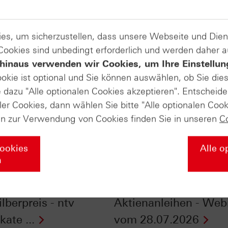
es, um sicherzustellen, dass unsere Webseite und Di
 Cookies sind unbedingt erforderlich und werden daher 
hinaus verwenden wir Cookies, um Ihre Einstellun
ookie ist optional und Sie können auswählen, ob Sie die
dazu "Alle optionalen Cookies akzeptieren". Entscheide
ler Cookies, dann wählen Sie bitte "Alle optionalen Cook
en zur Verwendung von Cookies finden Sie in unseren
C
Cookies
Alle o
n
nfluss der
Checkliste - Zinsen
szeiten auf Gold-
sichern mit
lberpreis - ntv
Aktienanleihen - Web
kate ...
vom 28.07.2026