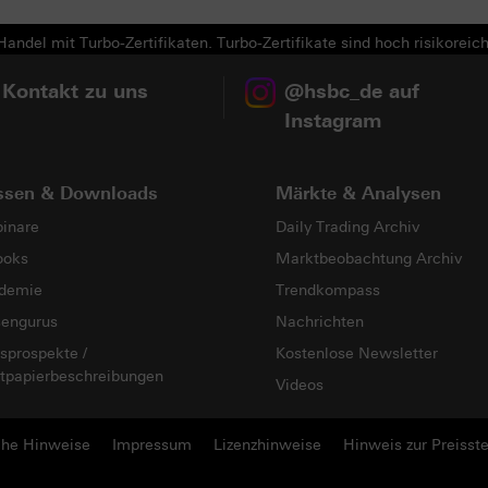
andel mit Turbo-Zertifikaten. Turbo-Zertifikate sind hoch risikoreich
 Kontakt zu uns
@hsbc_de auf
Instagram
ssen & Downloads
Märkte & Analysen
inare
Daily Trading Archiv
ooks
Marktbeobachtung Archiv
demie
Trendkompass
sengurus
Nachrichten
sprospekte /
Kostenlose Newsletter
tpapierbeschreibungen
Videos
che Hinweise
Impressum
Lizenzhinweise
Hinweis zur Preisste