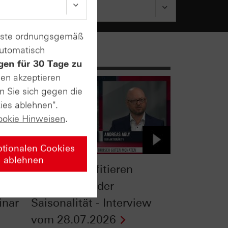
enste ordnungsgemäß
automatisch
gen für 30 Tage zu
sen akzeptieren
n Sie sich gegen die
ies ablehnen".
ookie Hinweisen
.
ptionalen Cookies
ablehnen
Gold: So profitieren
Anleger von der
inar
Saisonalität - Interview
vom 28.07.2026