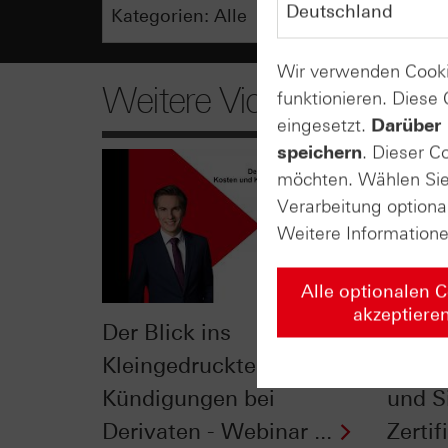
Wir verwenden Cooki
Weitere Videos
funktionieren. Diese
eingesetzt.
Darüber 
speichern
. Dieser C
möchten. Wählen Sie 
Verarbeitung optiona
Weitere Information
Alle optionalen 
akzeptiere
Der Blick ins
Der Ei
Kleingedruckte: Kosten &
Jahre
Kündigungen bei
und Si
Derivaten - Webinar ...
Zertifi