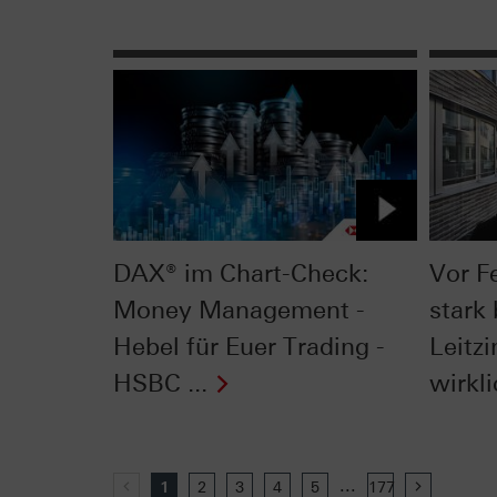
DAX® im Chart-Check:
Vor F
Money Management -
stark 
Hebel für Euer Trading -
Leitzi
HSBC ...
wirkli
...
Previous
1
2
3
4
5
177
Next