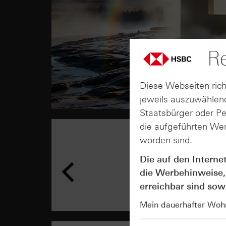
Re
Diese Webseiten rich
jeweils auszuwählend
Staatsbürger oder P
die aufgeführten Wer
worden sind.
Die auf den Interne
die Werbehinweise,
erreichbar sind sowi
Mein dauerhafter Wohns