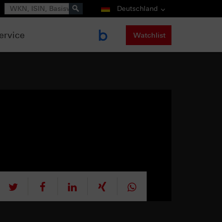
Suche
Deutschland
ervice
Watchlist
tweet
teilen
mitteilen
teilen
teilen