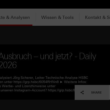
te & Analysen
Wissen & Tools
Kontakt & S
usbruch – und jetzt? - Daily
.2026
alysiert Jörg Scherer, Leiter Technische Analyse HSBC
n unter https://grp.hsbc/6054RHNn8 ► Weitere Infos:
e Werbe- und Lizenzhinweise unter
 unseren Instagram-Account? https://grp.hsbc/6057RHNn1
SHARE