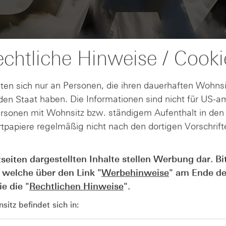
chtliche Hinweise / Cooki
ten sich nur an Personen, die ihren dauerhaften Wohnsi
en Staat haben. Die Informationen sind nicht für US-a
ersonen mit Wohnsitz bzw. ständigem Aufenthalt in de
tpapiere regelmäßig nicht nach den dortigen Vorschrifte
AUGUST
Der Blick ins Kleingedruckte: Koste
04
tseiten dargestellten Inhalte stellen Werbung dar. Bi
Kündigungen bei Derivaten - Webin
 welche über den Link "
Werbehinweise
" am Ende de
vom 04.08.2026
e die "
Rechtlichen Hinweise
".
itz befindet sich in: