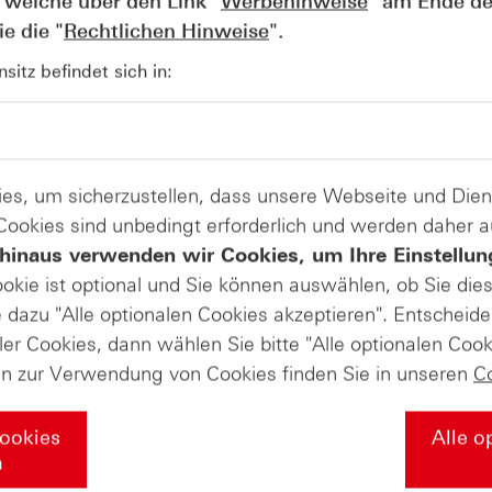
 welche über den Link "
Werbehinweise
" am Ende de
Su betonte, dass die gestiegene Nachfrage nach KI-Infrastr
e die "
Rechtlichen Hinweise
".
en Wachstumstreiber des ersten Quartals gewesen wären. 
 Kundenanfragen, unter anderem von den Tech-Riesen Meta,
itz befindet sich in:
e Aktie bereits am Dienstag nachbörslich deutlich zu und s
Dienstag bis Mittwoch zwischenzeitlich auf etwa 410 USD.
Produkte auf
es, um sicherzustellen, dass unsere Webseite und Di
 Cookies sind unbedingt erforderlich und werden daher 
nced Micro Devices Inc.
hinaus verwenden wir Cookies, um Ihre Einstellun
ookie ist optional und Sie können auswählen, ob Sie die
dazu "Alle optionalen Cookies akzeptieren". Entscheide
ate-Masterclass in die Welt der Deri
ler Cookies, dann wählen Sie bitte "Alle optionalen Cook
en zur Verwendung von Cookies finden Sie in unseren
C
Cookies
Alle o
s Sie über die Grundlagen der Börse wissen müssen – von de
n
egien mit Zertifikaten und professionellem Money Managemen