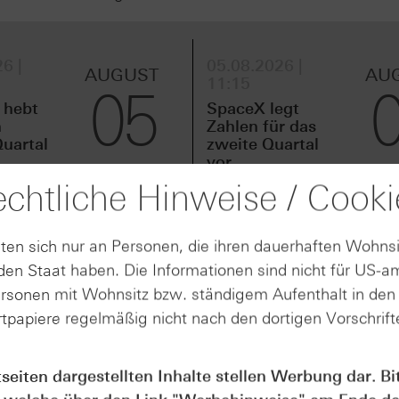
6 |
05.08.2026 |
AUGUST
AU
11:15
05
 hebt
SpaceX legt
m
Zahlen für das
uartal
zweite Quartal
vor
usblick
chtliche Hinweise / Cooki
ten sich nur an Personen, die ihren dauerhaften Wohnsi
en Staat haben. Die Informationen sind nicht für US-a
eferte am gestrigen Dienstag seine Geschäftszahlen für das
ersonen mit Wohnsitz bzw. ständigem Aufenthalt in de
storen mit einer starken Performance. Bei einem Umsatz vo
tpapiere regelmäßig nicht nach den dortigen Vorschrifte
steller um rund 38 Prozent im Vergleich zum Vorjahresquart
f etwa 0,84 USD (Q1 2025: 0,44 USD), was einer Steigerung 
der Rechenzentren profitierte AMD von einer starken Nachf
tseiten dargestellten Inhalte stellen Werbung dar. Bi
ozent auf ca. 5,8 Milliarden USD im Vergleich zum selben Z