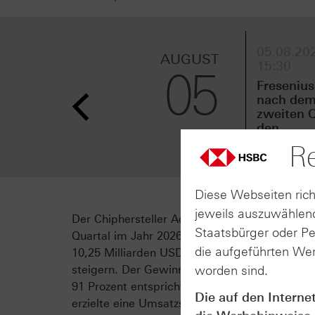
05.08.202
AUGUST
15:30
05
Fresenius
nach de
zweiten Q
den
Ergebnisa
Re
an
Diese Webseiten rich
jeweils auszuwählend
Der Chiphersteller Advanced Micro Devices li
Staatsbürger oder P
Quartal im Jahr 2026 und überzeugte die Inve
die aufgeführten Wer
10,25 Milliarden USD konnte sich der Chipher
worden sind.
steigern. Der Gewinn je Aktie belief sich au
91 Prozent entspricht. Besonders im Bereich 
Die auf den Interne
erzielte eine Umsatzsteigerung um rund 57 Pr