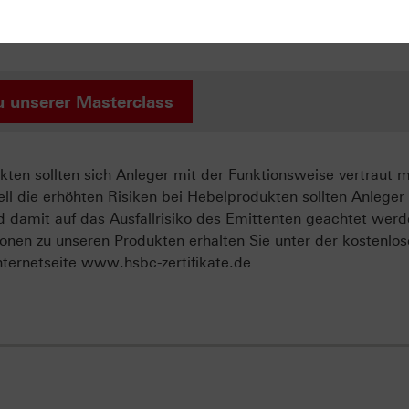
r Ihr Wissen nochmal vertiefen soll. Falls Sie diesen Abschl
liches HSBC-Masterclass-Zertifikat von uns! Wir würden uns
u unserer Masterclass
ten sollten sich Anleger mit der Funktionsweise vertraut 
ll die erhöhten Risiken bei Hebelprodukten sollten Anleger
d damit auf das Ausfallrisiko des Emittenten geachtet werd
onen zu unseren Produkten erhalten Sie unter der kostenlo
ternetseite www.hsbc-zertifikate.de