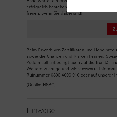
Ende wartet ein Abschlusstest auf Sie, welche
erfolgreich bestehen, erhalten Sie ein persön
freuen, wenn Sie dabei sind!
Z
Beim Erwerb von Zertifikaten und Hebelproduk
sowie die Chancen und Risiken kennen. Spezie
Zudem soll unbedingt auch auf die Bonität un
Weitere wichtige und wissenswerte Informati
Rufnummer 0800 4000 910 oder auf unserer In
(Quelle: HSBC)
Hinweise