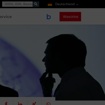
Suche
Deutschland
ervice
Watchlist
eet
teilen
mitteilen
teilen
teilen