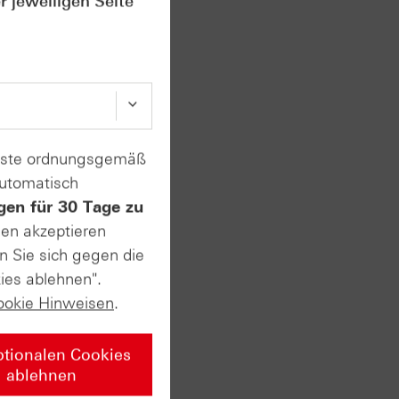
r jeweiligen Seite
uktur
Dazu
 AWS,
tieg
enste ordnungsgemäß
automatisch
gen für 30 Tage zu
sen akzeptieren
n Sie sich gegen die
vate
ies ablehnen".
ookie Hinweisen
.
ptionalen Cookies
n ersten
ablehnen
t. Am