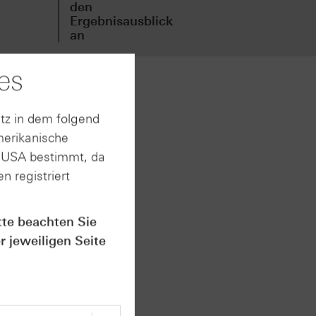
den
vor
Ergebnisausblick
an
es
neuen
tz in dem folgend
d
merikanische
ikaten
n USA bestimmt, da
den.
n registriert
. Im
nden
ssen,
tte beachten Sie
r jeweiligen Seite
n.