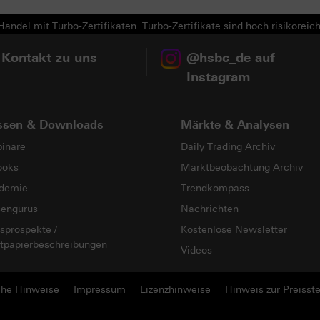
andel mit Turbo-Zertifikaten. Turbo-Zertifikate sind hoch risikoreich
 Kontakt zu uns
@hsbc_de auf
Instagram
ssen & Downloads
Märkte & Analysen
inare
Daily Trading Archiv
ooks
Marktbeobachtung Archiv
demie
Trendkompass
sengurus
Nachrichten
sprospekte /
Kostenlose Newsletter
tpapierbeschreibungen
Videos
che Hinweise
Impressum
Lizenzhinweise
Hinweis zur Preisste