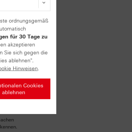
enste ordnungsgemäß
automatisch
gen für 30 Tage zu
sen akzeptieren
. Im
n Sie sich gegen die
ies ablehnen".
Dazu
ookie Hinweisen
.
 dem
ptionalen Cookies
ablehnen
machen
 kennen.