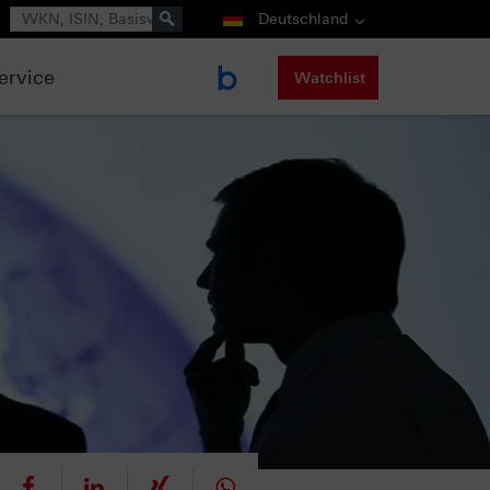
Suche
Deutschland
ervice
Watchlist
eet
teilen
mitteilen
teilen
teilen