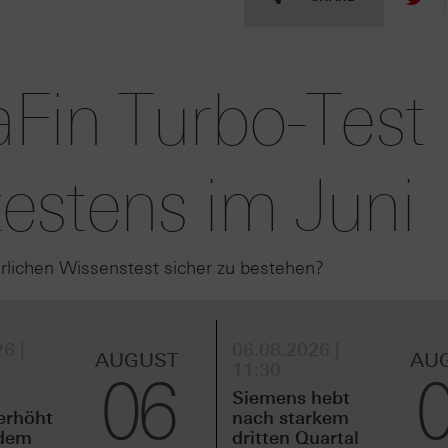
Fin Turbo-Test
estens im Juni
hrlichen Wissenstest sicher zu bestehen?
6 |
06.08.2026 |
AUGUST
AU
11:30
06
Siemens hebt
erhöht
nach starkem
idem
dritten Quartal