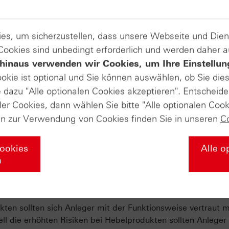
Zu unserer Masterclass
es, um sicherzustellen, dass unsere Webseite und Di
 Cookies sind unbedingt erforderlich und werden daher 
hinaus verwenden wir Cookies, um Ihre Einstellun
ookie ist optional und Sie können auswählen, ob Sie die
raußen – mit frischem Blick auf die Märkte zur Jahresmitte
dazu "Alle optionalen Cookies akzeptieren". Entscheide
tische Spannungen und Energiepreise Preise, Routen und
ler Cookies, dann wählen Sie bitte "Alle optionalen Cook
re nach Fukushima – was bleibt, was hat sich verändert? 
en zur Verwendung von Cookies finden Sie in unseren
C
öl als Gradmesser globaler Unsicherheit. Abgerundet mit
& S&P 500® („Sell in May“)
Cookies
Alle o
n
u unserer Marktbeobachtung
ten sollten sich Anleger mit der Funktionsweise vertraut 
ll die erhöhten Risiken bei Hebelprodukten sollten Anleger