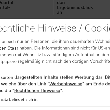
uartal
den
ttel-
Ergebnisausblick
an
chtliche Hinweise / Cooki
bsite bereits aufgefallen: Dieser Risikohinweis ist Teil der 
ten sich nur an Personen, die ihren dauerhaften Wohnsi
tifikaten. Ab spätestens Juni 2026 müssen Anlegerinnen un
en Staat haben. Die Informationen sind nicht für US-a
nen Wissenstests absolvieren, um weiterhin mit Turbo-Zertif
ersonen mit Wohnsitz bzw. ständigem Aufenthalt in de
den, wenn mindestens sechs Fragen korrekt beantwortet wer
tpapiere regelmäßig nicht nach den dortigen Vorschrifte
 die Zertifikate Masterclass um ein weiteres Kapitel ergänzt
e relevanten Themen, damit Sie sich gezielt auf den komme
 Ihnen den Hintergrund und die Fragen, damit Sie genau wi
tseiten dargestellten Inhalte stellen Werbung dar. Bi
katen ankommt.
 welche über den Link "
Werbehinweise
" am Ende de
e die "
Rechtlichen Hinweise
".
berprüfen und den Turbo-Zertifikate-Test selbst durchführe
itz befindet sich in:
wenigen Minuten ein sicheres Gefühl für die BaFin-Fragen.