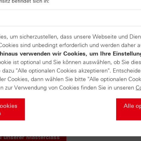
itz befindet sich in:
Produkte auf
Merck KGaA
es, um sicherzustellen, dass unsere Webseite und Di
 Cookies sind unbedingt erforderlich und werden daher 
hinaus verwenden wir Cookies, um Ihre Einstellun
ate-Masterclass in die Welt der Deri
ookie ist optional und Sie können auswählen, ob Sie die
dazu "Alle optionalen Cookies akzeptieren". Entscheide
ler Cookies, dann wählen Sie bitte "Alle optionalen Cook
en zur Verwendung von Cookies finden Sie in unseren
C
s Sie über die Grundlagen der Börse wissen müssen – von de
egien mit Zertifikaten und professionellem Money Managemen
r Ihr Wissen nochmal vertiefen soll. Falls Sie diesen Abschl
Cookies
Alle o
liches HSBC-Masterclass-Zertifikat von uns! Wir würden uns
n
u unserer Masterclass