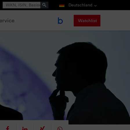
Suche
Deutschland
ervice
Watchlist
eet
teilen
mitteilen
teilen
teilen