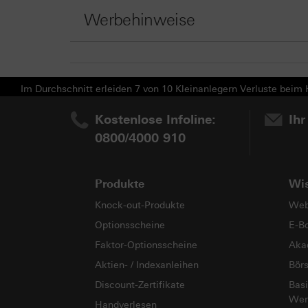
Werbehinweise
Im Durchschnitt erleiden 7 von 10 Kleinanlegern Verluste beim H
Kostenlose Infoline:
Ihr
0800/4000 910
Produkte
Wi
Knock-out-Produkte
Web
Optionsscheine
E-B
Faktor-Optionsscheine
Aka
Aktien- / Indexanleihen
Bör
Discount-Zertifikate
Basi
Wer
Handverlesen