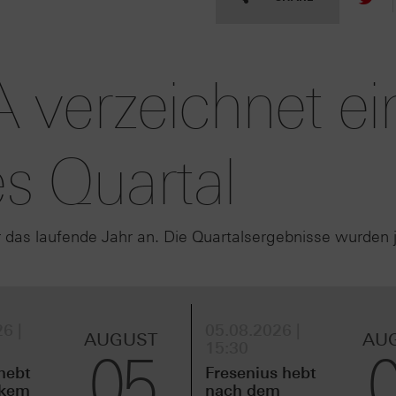
verzeichnet ei
es Quartal
 das laufende Jahr an. Die Quartalsergebnisse wurden 
6 |
05.08.2026 |
AUGUST
AU
15:30
05
hebt
Fresenius hebt
rkem
nach dem