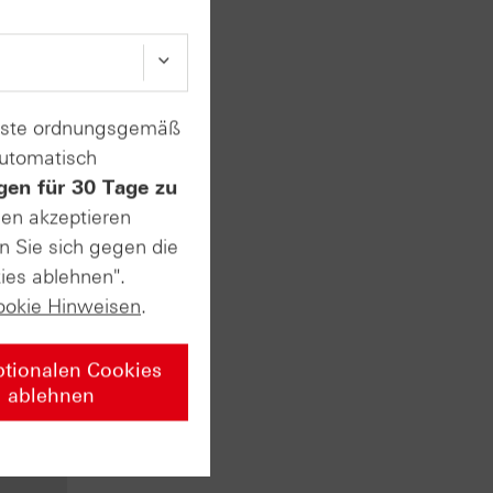
enste ordnungsgemäß
automatisch
gen für 30 Tage zu
vate
sen akzeptieren
n Sie sich gegen die
ies ablehnen".
ookie Hinweisen
.
n ersten
t. Am
usstest
ptionalen Cookies
 sehr
ablehnen