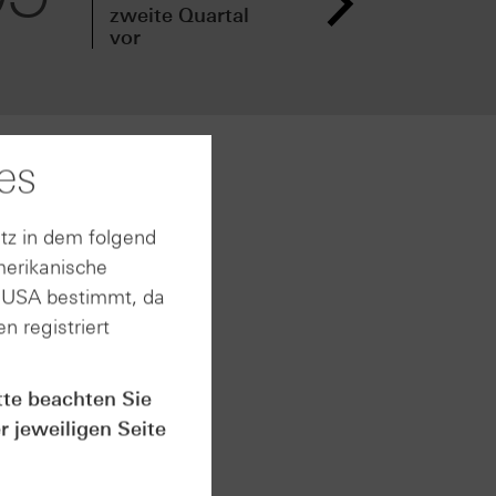
zweite Quartal
Qua
vor
den
es
er auch
n
n der
tz in dem folgend
 Dennoch
merikanische
.
n USA bestimmt, da
 das
n registriert
u des
owie
der
tte beachten Sie
e
r jeweiligen Seite
se