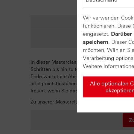
Wir verwenden Cooki
funktionieren. Diese
eingesetzt.
Darüber 
No
speichern
. Dieser C
möchten. Wählen Sie 
Verarbeitung optiona
In dieser Masterclass erfahren Sie alles, wa
Weitere Information
Schritten bis hin zu fortgeschrittenen Strat
Ende wartet ein Abschlusstest auf Sie, welche
Alle optionalen 
erfolgreich bestehen, erhalten Sie ein persön
akzeptiere
freuen, wenn Sie dabei sind!
Zu unserer Masterclass (hier Button)
Z