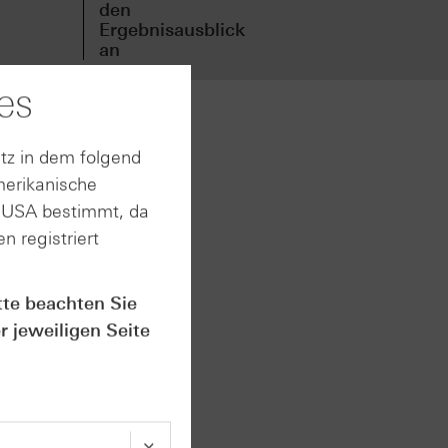
den
den
Ergebnisausblick
Erg
an
an
es
tz in dem folgend
merikanische
rken
n USA bestimmt, da
n registriert
en USA:
tte beachten Sie
er
r jeweiligen Seite
g von
artal
en USA.
4,9 %