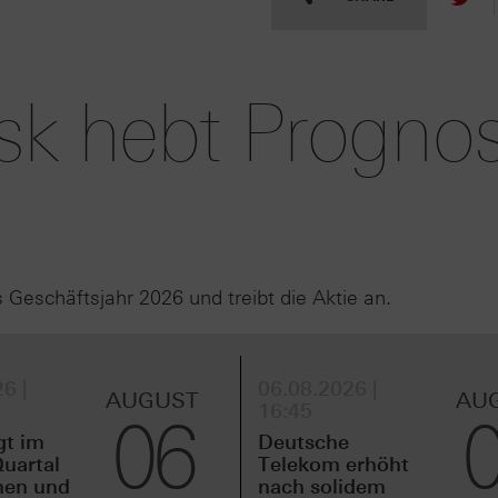
sk hebt Progno
s Geschäftsjahr 2026 und treibt die Aktie an.
6 |
06.08.2026 |
AUGUST
AU
16:45
06
gt im
Deutsche
uartal
Telekom erhöht
men und
nach solidem