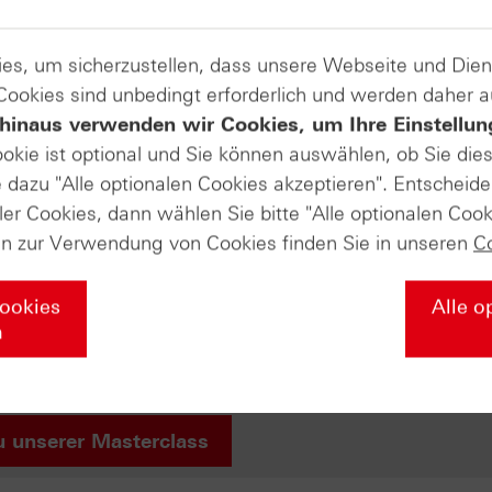
es, um sicherzustellen, dass unsere Webseite und Di
Produkte auf
 Cookies sind unbedingt erforderlich und werden daher 
hinaus verwenden wir Cookies, um Ihre Einstellun
vo Nordisk A/S (ADR)
ookie ist optional und Sie können auswählen, ob Sie die
dazu "Alle optionalen Cookies akzeptieren". Entscheide
ler Cookies, dann wählen Sie bitte "Alle optionalen Cook
s Sie über die Grundlagen der Börse wissen müssen – von de
en zur Verwendung von Cookies finden Sie in unseren
C
egien mit Zertifikaten und professionellem Money Managemen
r Ihr Wissen nochmal vertiefen soll. Falls Sie diesen Abschl
Cookies
Alle o
liches HSBC-Masterclass-Zertifikat von uns! Wir würden uns
n
u unserer Masterclass