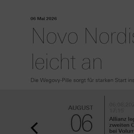
06 Mai 2026
Novo Nordi
leicht an
Die Wegovy-Pille sorgt für starken Start in
06.08.202
AUGUST
17:15
06
Allianz le
zweiten Q
bei Volu