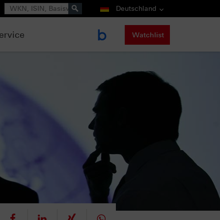
Suche
Deutschland
ervice
Watchlist
eet
teilen
mitteilen
teilen
teilen