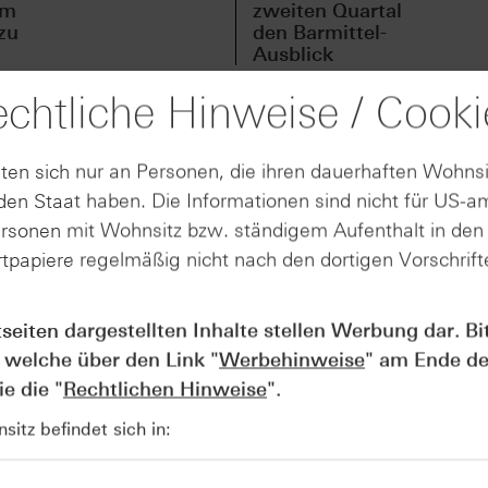
em
zweiten Quartal
zu
den Barmittel-
Ausblick
chtliche Hinweise / Cooki
ten sich nur an Personen, die ihren dauerhaften Wohnsi
en Staat haben. Die Informationen sind nicht für US-a
tsjahr 2026 gestartet und hat nach einem überraschend sta
ersonen mit Wohnsitz bzw. ständigem Aufenthalt in de
. Treiber sind bessere Aussichten im wichtigen Markt für
tpapiere regelmäßig nicht nach den dortigen Vorschrifte
 kürzlich in den USA eingeführte Wegovy-Pille. Nach
bislang stärksten Markteintritt eines GLP‑1‑Produkts in d
ischen mehr als zwei Millionen Rezepte ausgestellt, die
tseiten dargestellten Inhalte stellen Werbung dar. Bi
ei über 200.000. Im ersten Quartal erreichten die Erlöse d
 welche über den Link "
Werbehinweise
" am Ende de
erwartet der Konzern nun währungsbereinigt einen Rückgan
e die "
Rechtlichen Hinweise
".
s 12 Prozent (zuvor: minus 5 bis 13 Prozent). Im ersten Qu
 um vier Prozent, vor allem wegen niedrigerer Preise in d
itz befindet sich in:
nd vier Prozent zu. Die Aktie eröffnete heute Morgen rund 