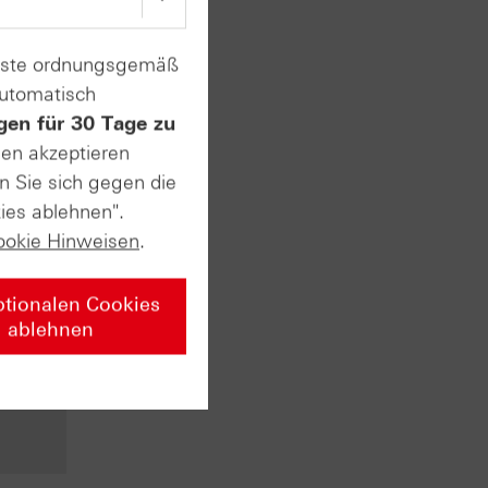
enste ordnungsgemäß
automatisch
gen für 30 Tage zu
sen akzeptieren
n Sie sich gegen die
ies ablehnen".
n ersten
ookie Hinweisen
.
t. Am
usstest
ptionalen Cookies
 sehr
ablehnen