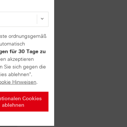
enste ordnungsgemäß
automatisch
gen für 30 Tage zu
vate
sen akzeptieren
n Sie sich gegen die
ies ablehnen".
n ersten
ookie Hinweisen
.
t. Am
usstest
ptionalen Cookies
 sehr
ablehnen