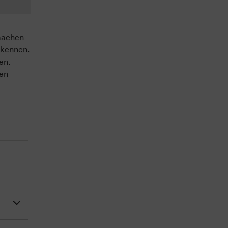
machen
 kennen.
en.
sen