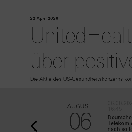
22 April 2026
UnitedHealt
über positiv
Die Aktie des US-Gesundheitskonzerns kon
06.08.202
AUGUST
16:45
06
Deutsche
Telekom 
nach sol