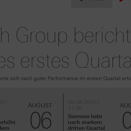
h Group bericht
es erstes Quarta
nte sich nach guter Performance im ersten Quartal erh
6 |
06.08.2026 |
AUGUST
AU
11:30
06
Siemens hebt
erhöht
nach starkem
idem
dritten Quartal