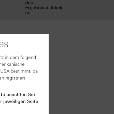
den
vor
Ergebnisausblick
an
len im
es
h die
t. Grund
tz in dem folgend
h
merikanische
inigtes
g damit
n USA bestimmt, da
n registriert
en
tte beachten Sie
genen
r jeweiligen Seite
K im
llen. In