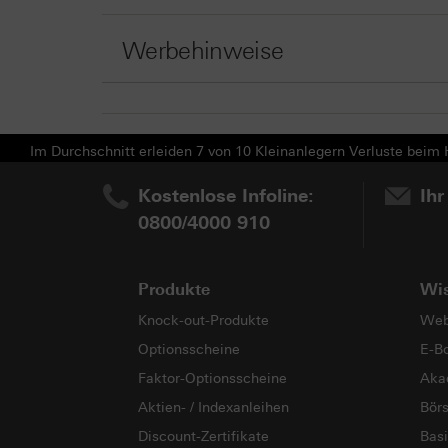
Werbehinweise
Im Durchschnitt erleiden 7 von 10 Kleinanlegern Verluste beim H
Kostenlose Infoline:
Ihr
0800/4000 910
Produkte
Wi
Knock-out-Produkte
Web
Optionsscheine
E-B
Faktor-Optionsscheine
Aka
Aktien- / Indexanleihen
Bör
Discount-Zertifikate
Basi