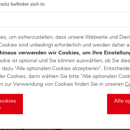
onzern daraufhin seine Prognose für das Jahr 2026.
itz befindet sich in:
Produkte auf
UnitedHealth Group
es, um sicherzustellen, dass unsere Webseite und Di
 Cookies sind unbedingt erforderlich und werden daher 
hinaus verwenden wir Cookies, um Ihre Einstellun
ate-Masterclass in die Welt der Deri
ookie ist optional und Sie können auswählen, ob Sie die
dazu "Alle optionalen Cookies akzeptieren". Entscheide
ler Cookies, dann wählen Sie bitte "Alle optionalen Cook
s Sie über die Grundlagen der Börse wissen müssen – von de
en zur Verwendung von Cookies finden Sie in unseren
C
egien mit Zertifikaten und professionellem Money Managemen
r Ihr Wissen nochmal vertiefen soll. Falls Sie diesen Abschl
Cookies
Alle o
liches HSBC-Masterclass-Zertifikat von uns! Wir würden uns
n
u unserer Masterclass