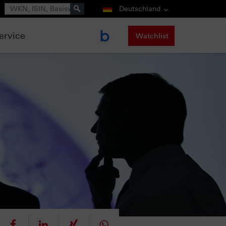
Suche
Deutschland
ervice
Watchlist
eet
teilen
mitteilen
teilen
teilen