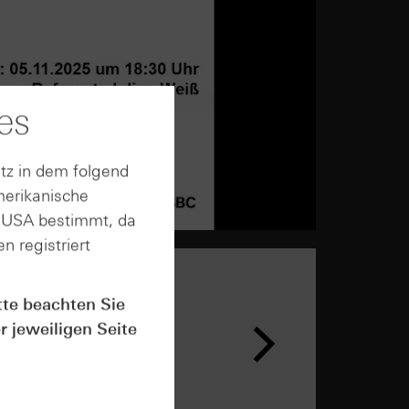
es
tz in dem folgend
merikanische
n USA bestimmt, da
n registriert
tte beachten Sie
r jeweiligen Seite