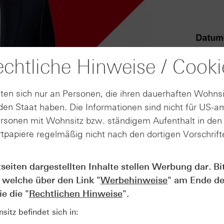
chtliche Hinweise / Cooki
ten sich nur an Personen, die ihren dauerhaften Wohnsi
en Staat haben. Die Informationen sind nicht für US-a
ersonen mit Wohnsitz bzw. ständigem Aufenthalt in de
tpapiere regelmäßig nicht nach den dortigen Vorschrifte
AUGUST
tseiten dargestellten Inhalte stellen Werbung dar. Bi
Wie lange bleibt der DAX® in
07
 welche über den Link "
Werbehinweise
" am Ende de
Rekordlaune? - ntv Zertifikate
07.08.26
e die "
Rechtlichen Hinweise
".
itz befindet sich in: