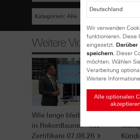
Wir verwenden Cooki
funktionieren. Diese
Weitere Videos
eingesetzt.
Darüber 
speichern
. Dieser C
möchten. Wählen Sie 
Verarbeitung optiona
Weitere Information
Alle optionalen 
akzeptiere
Wie lange bleibt der DAX®
Der Bl
in Rekordlaune? - ntv
Klein
Zertifikate 07.08.26
Kündi