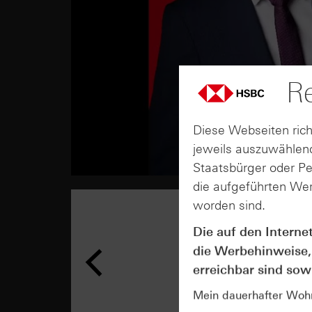
Re
Diese Webseiten rich
jeweils auszuwählend
Staatsbürger oder P
die aufgeführten Wer
worden sind.
Die auf den Interne
die Werbehinweise,
erreichbar sind sowi
Mein dauerhafter Wohns