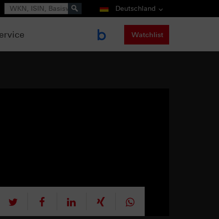
Suche
Deutschland
ervice
Watchlist
tweet
teilen
mitteilen
teilen
teilen