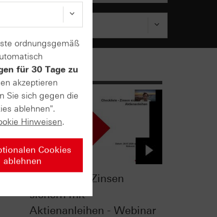
enste ordnungsgemäß
automatisch
gen für 30 Tage zu
sen akzeptieren
n Sie sich gegen die
ies ablehnen".
ookie Hinweisen
.
ptionalen Cookies
ablehnen
Checkliste - Zinsen
-
sichern mit
Aktienanleihen - Webinar