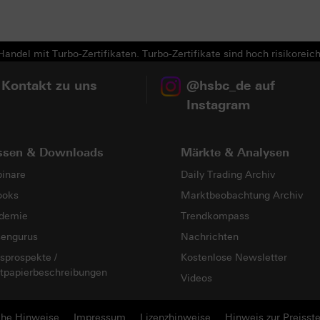
andel mit Turbo-Zertifikaten. Turbo-Zertifikate sind hoch risikoreich
 Kontakt zu uns
@hsbc_de auf
Instagram
ssen & Downloads
Märkte & Analysen
inare
Daily Trading Archiv
ooks
Marktbeobachtung Archiv
demie
Trendkompass
sengurus
Nachrichten
sprospekte /
Kostenlose Newsletter
tpapierbeschreibungen
Videos
che Hinweise
Impressum
Lizenzhinweise
Hinweis zur Preisste