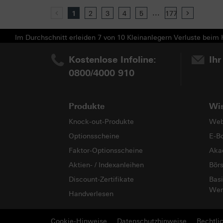
...
Previous
1
2
3
4
5
177
Next
Im Durchschnitt erleiden 7 von 10 Kleinanlegern Verluste beim H
Kostenlose Infoline:
Ihr
0800/4000 910
Produkte
Wi
Knock-out-Produkte
Web
Optionsscheine
E-B
Faktor-Optionsscheine
Aka
Aktien- / Indexanleihen
Bör
Discount-Zertifikate
Basi
Wer
Handverlesen
Cookie-Hinweise
Datenschutzhinweise
Rechtli