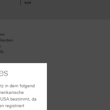
vor
den
ten
liarden
n
US-
 ersten
es
ch
 er
e an
tz in dem folgend
merikanische
n USA bestimmt, da
n. Zudem
n registriert
rund 91