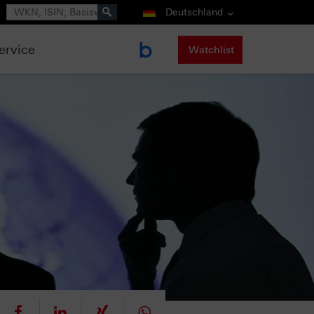
Suche
Deutschland
ervice
Watchlist
eet
teilen
mitteilen
teilen
teilen