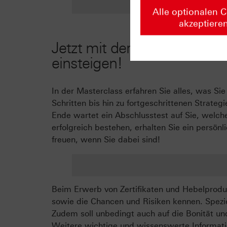
Alle optionalen 
akzeptiere
Jetzt mit der HSBC-Zertifik
einsteigen!
In der Masterclass erfahren Sie alles, was S
Schritten bis hin zu fortgeschrittenen Strat
Ende wartet ein Abschlusstest auf Sie, welche
erfolgreich bestehen, erhalten Sie ein persön
freuen, wenn Sie dabei sind!
Beim Erwerb von Zertifikaten und Hebelproduk
sowie die Chancen und Risiken kennen. Spezie
Zudem soll unbedingt auch auf die Bonität un
Weitere wichtige und wissenswerte Informati