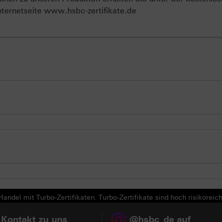
ternetseite www.hsbc-zertifikate.de
andel mit Turbo-Zertifikaten. Turbo-Zertifikate sind hoch risikoreich
 Kontakt zu uns
@hsbc_de auf