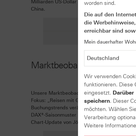
Milliarden US-Dollar Umsatz in Aussicht und
worden sind.
China.
Die auf den Interne
die Werbehinweise,
erreichbar sind sowi
Mein dauerhafter Wohns
Marktbeobachtung
Wir verwenden Cooki
funktionieren. Diese
eingesetzt.
Darüber 
Unsere Marktbeobachtung Mai 2026 ist jetzt d
Fokus: „Reisen mit Gegenwind“ – wie geopoli
speichern
. Dieser C
Buchungstrends verändern. Außerdem: 15 Jah
möchten. Wählen Sie 
DAX®-Saisonmuster im Mai, sowie Gold & Roh
Verarbeitung optiona
Chart-Update von Jörg Scherer: Gold Special 
Weitere Information