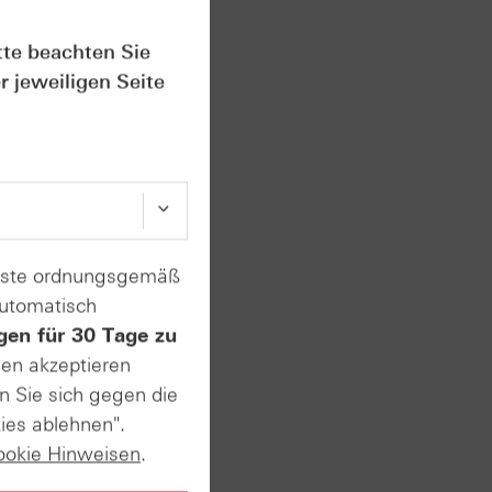
us
tte beachten Sie
r jeweiligen Seite
enste ordnungsgemäß
automatisch
gen für 30 Tage zu
. Im
sen akzeptieren
Dazu
n Sie sich gegen die
 dem
ies ablehnen".
ookie Hinweisen
.