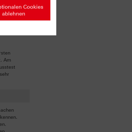
ptionalen Cookies
ablehnen
vate
rsten
t. Am
usstest
 sehr
machen
 kennen.
en.
sen