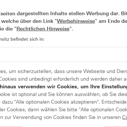
 berücksichtigt dabei keine Data-Center-Compute-Umsätze a
tseiten dargestellten Inhalte stellen Werbung dar. Bi
 welche über den Link "
Werbehinweise
" am Ende de
Produkte auf
e die "
Rechtlichen Hinweise
".
Nvidia
itz befindet sich in:
es, um sicherzustellen, dass unsere Webseite und Di
 Cookies sind unbedingt erforderlich und werden daher 
hinaus verwenden wir Cookies, um Ihre Einstellun
raußen – mit frischem Blick auf die Märkte zur Jahresmitte
tische Spannungen und Energiepreise Preise, Routen und
ookie ist optional und Sie können auswählen, ob Sie die
re nach Fukushima – was bleibt, was hat sich verändert? 
dazu "Alle optionalen Cookies akzeptieren". Entscheide
öl als Gradmesser globaler Unsicherheit. Abgerundet mit
ler Cookies, dann wählen Sie bitte "Alle optionalen Cook
& S&P 500® („Sell in May“)
en zur Verwendung von Cookies finden Sie in unseren
C