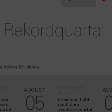
 Rekordquartal
e höhere Dividende.
6 |
05.08.2026 |
AUGUST
AU
15:30
05
hebt
Fresenius hebt
rkem
nach dem
uartal
zweiten Quartal