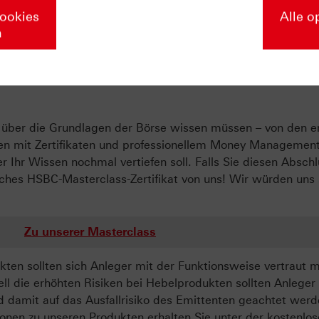
Zu unserer Marktbeobachtung
Cookies
Alle o
n
ate-Masterclass in die Welt der Deri
ie über die Grundlagen der Börse wissen müssen – von den e
egien mit Zertifikaten und professionellem Money Managemen
r Ihr Wissen nochmal vertiefen soll. Falls Sie diesen Abschl
liches HSBC-Masterclass-Zertifikat von uns! Wir würden uns
Zu unserer Masterclass
ten sollten sich Anleger mit der Funktionsweise vertraut 
ll die erhöhten Risiken bei Hebelprodukten sollten Anleger
d damit auf das Ausfallrisiko des Emittenten geachtet werd
onen zu unseren Produkten erhalten Sie unter der kostenlo