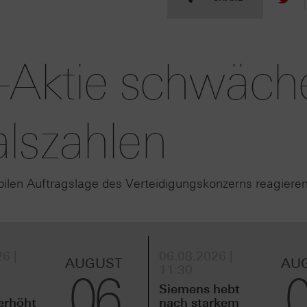
-Aktie schwäche
lszahlen
ilen Auftragslage des Verteidigungskonzerns reagieren
6 |
06.08.2026 |
AUGUST
AU
11:30
06
Siemens hebt
erhöht
nach starkem