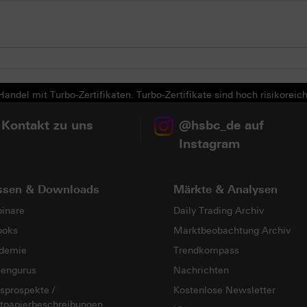
andel mit Turbo-Zertifikaten. Turbo-Zertifikate sind hoch risikoreich
 Kontakt zu uns
@hsbc_de auf
Instagram
ssen & Downloads
Märkte & Analysen
inare
Daily Trading Archiv
ooks
Marktbeobachtung Archiv
demie
Trendkompass
sengurus
Nachrichten
sprospekte /
Kostenlose Newsletter
tpapierbeschreibungen