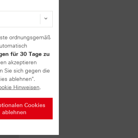
enste ordnungsgemäß
automatisch
gen für 30 Tage zu
vate
sen akzeptieren
n Sie sich gegen die
ies ablehnen".
rsten
ookie Hinweisen
.
t. Am
usstest
ptionalen Cookies
 sehr
ablehnen