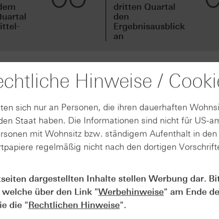
idem
dritten Quartal
uartal
den
ttel-
Ergebnisausblick
an
chtliche Hinweise / Cooki
 gestrigen Donnerstag seinen Finanzbericht für das erste Q
 auf die Berichterstattung und die Aktie verlor daraufhin se
ten sich nur an Personen, die ihren dauerhaften Wohnsi
. Am Freitagvormittag notierte der Kurs somit noch bei ca
en Staat haben. Die Informationen sind nicht für US-a
in Umsatzwachstum von ca. 8 Prozent auf rund 1,9 Milliard
ersonen mit Wohnsitz bzw. ständigem Aufenthalt in de
operativen Ergebnis von ca. 224 Millionen Euro erzielte
tpapiere regelmäßig nicht nach den dortigen Vorschrifte
t. Dabei betrug das Ergebnis je Aktie 2,18 Euro, während e
 operative Free Cashflow sank erheblich ins Minus aufgrund
msatzwachstum in 2026. Mit der abgeschlossenen Übernah
tseiten dargestellten Inhalte stellen Werbung dar. Bi
etall seine Unternehmensgruppe um eine privat geführte
 welche über den Link "
Werbehinweise
" am Ende de
me erweitert. Die gestiegenen Verteidigungsausgaben in
e die "
Rechtlichen Hinweise
".
sitiv auf den Auftragsbestand des Konzerns aus, weshalb
 Umsatzwachstum erwarte.