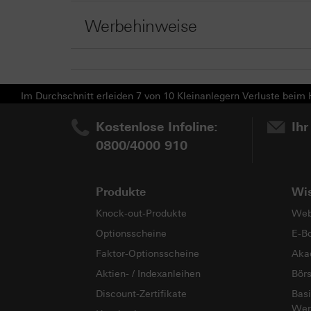
Werbehinweise
Im Durchschnitt erleiden 7 von 10 Kleinanlegern Verluste beim H
Kostenlose Infoline:
Ihr
0800/4000 910
Produkte
Wi
Knock-out-Produkte
Web
Optionsscheine
E-B
Faktor-Optionsscheine
Aka
Aktien- / Indexanleihen
Bör
Discount-Zertifikate
Basi
Wer