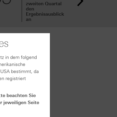
zweiten Quartal
zwe
den
vor
Ergebnisausblick
an
es
uartal
it
tz in dem folgend
. 1.280
merikanische
en Euro
n USA bestimmt, da
n registriert
s sich
 des
me von
tte beachten Sie
r jeweiligen Seite