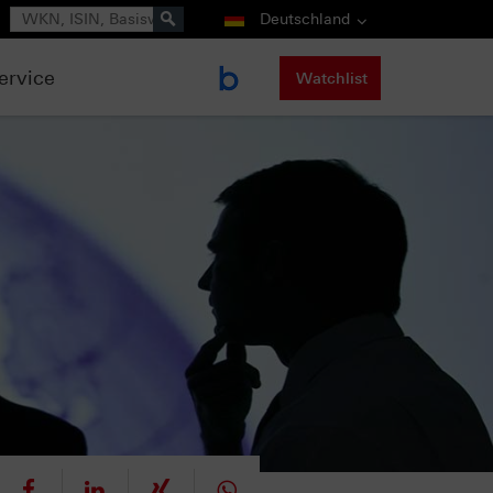
Suche
Deutschland
ervice
Watchlist
eet
teilen
mitteilen
teilen
teilen