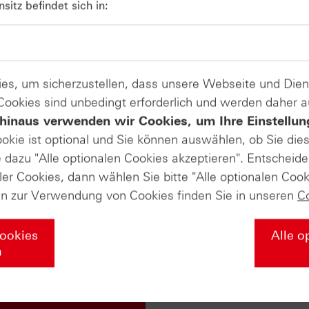
itz befindet sich in:
Produkte auf
Rheinmetall
es, um sicherzustellen, dass unsere Webseite und Di
 Cookies sind unbedingt erforderlich und werden daher 
hinaus verwenden wir Cookies, um Ihre Einstellun
ate-Masterclass in die Welt der Deri
ookie ist optional und Sie können auswählen, ob Sie die
dazu "Alle optionalen Cookies akzeptieren". Entscheide
ler Cookies, dann wählen Sie bitte "Alle optionalen Cook
ie über die Grundlagen der Börse wissen müssen – von den e
en zur Verwendung von Cookies finden Sie in unseren
C
egien mit Zertifikaten und professionellem Money Managemen
r Ihr Wissen nochmal vertiefen soll. Falls Sie diesen Abschl
Cookies
Alle o
liches HSBC-Masterclass-Zertifikat von uns! Wir würden uns
n
u unserer Masterclass