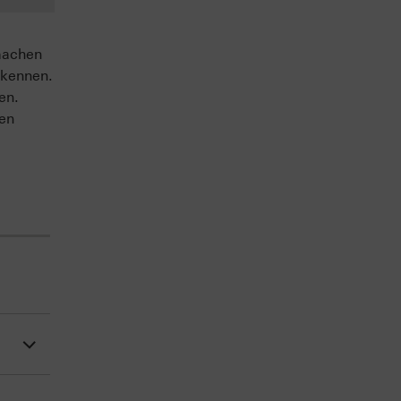
machen
 kennen.
en.
sen